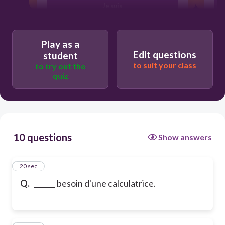
Je suis
Play as a
Edit questions
student
to suit your class
to try out the
quiz
10 questions
Show answers
1
20 sec
Q.
______ besoin d'une calculatrice.