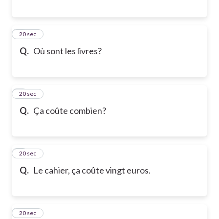
6
20 sec
Q.
Où sont les livres?
7
20 sec
Q.
Ça coûte combien?
8
20 sec
Q.
Le cahier, ça coûte vingt euros.
9
20 sec