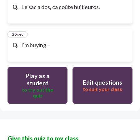
Q.
Le sac à dos, ça coûte huit euros.
10
20 sec
Q.
I'm buying =
Play as a
Edit questions
student
to suit your class
to try out the
quiz
Give this quiz to my class