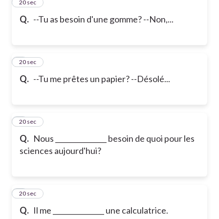
2
20 sec
Q.
--Tu as besoin d'une gomme? --Non,...
3
20 sec
Q.
--Tu me prêtes un papier? --Désolé...
4
20 sec
Q.
Nous _______________ besoin de quoi pour les
sciences aujourd'hui?
5
20 sec
Q.
Il me _______________ une calculatrice.