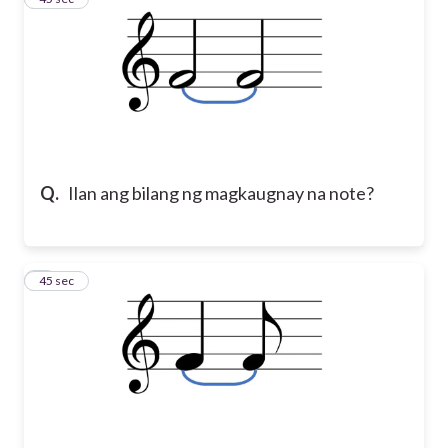
Q.
Ilan ang bilang ng magkaugnay na note?
4
45 sec