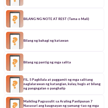
sa mga Pangunahing Pagpapahalagang
Natutuhan sa Pamilya
BILANG NG NOTE AT REST (Tama o Mali)
Bilang ng bahagi ng katawan
Bilang ng pantig ng mga salita
FIL. 5 Pagkilala at paggamit ng mga salitang
naglalarawan ng katangian, kulay, hugis at bilang
ng pangngalan o panghalip
Maikling Pagsusulit sa Araling Panlipunan 7
Nasusuri ang kaugnayan ng yamang-tao ng mga