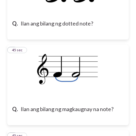
Q.
Ilan ang bilang ng dotted note?
2
45 sec
Q.
Ilan ang bilang ng magkaugnay na note?
3
45 sec