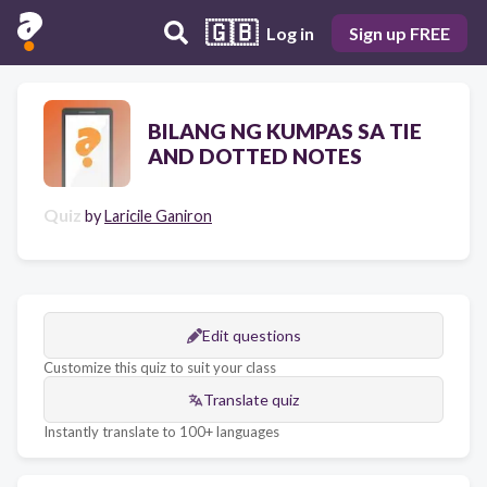
🇬🇧
Log in
Sign up FREE
BILANG NG KUMPAS SA TIE
AND DOTTED NOTES
Quiz
by
Laricile Ganiron
Edit questions
Customize this quiz to suit your class
Translate quiz
Instantly translate to 100+ languages