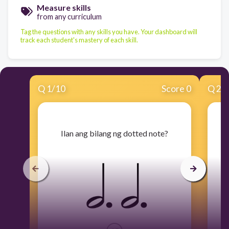
Measure skills
from any curriculum
Tag the questions with any skills you have. Your dashboard will
track each student's mastery of each skill.
Q
1
/
10
Score 0
Q
2
/
​Ilan ang bilang ng dotted note?