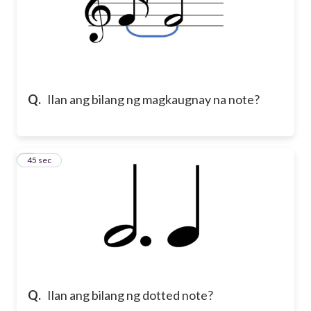
Q.
Ilan ang bilang ng magkaugnay na note?
7
45 sec
Q.
Ilan ang bilang ng dotted note?