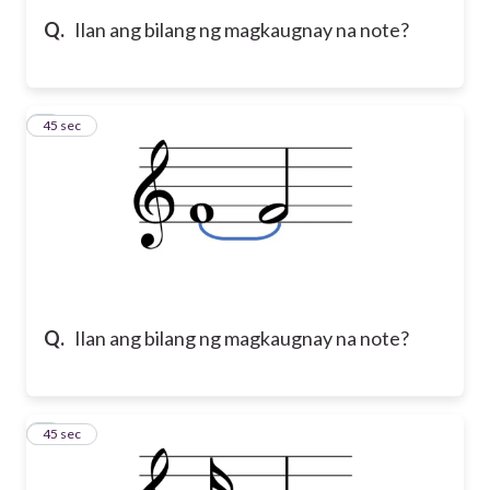
Q.
Ilan ang bilang ng magkaugnay na note?
5
45 sec
Q.
Ilan ang bilang ng magkaugnay na note?
6
45 sec