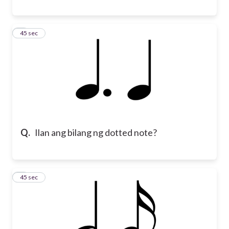
8
45 sec
Q.
Ilan ang bilang ng dotted note?
9
45 sec