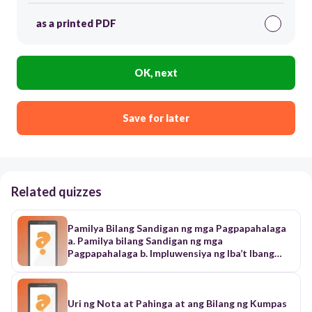
as a printed PDF
OK, next
Save for later
Related quizzes
Pamilya Bilang Sandigan ng mga Pagpapahalaga
a. Pamilya bilang Sandigan ng mga
Pagpapahalaga b. Impluwensiya ng Iba’t Ibang
Konteksto ng Pamilyang Pilipino sa Pagkatuto
ng Pagpapahalaga c. Pagtukoy sa mga
Pagpapahalagang Natutuhan sa Pamilya na
Nagsisilbing Moral na Kompas d. Pagsasabuhay
Uri ng Nota at Pahinga at ang Bilang ng Kumpas