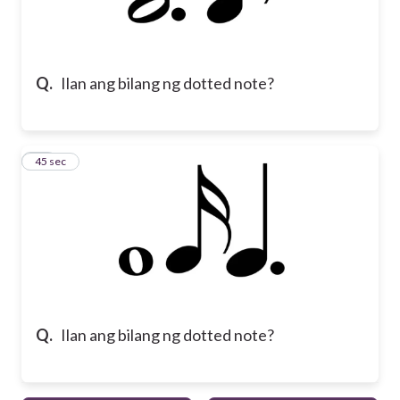
Q.
Ilan ang bilang ng dotted note?
10
45 sec
Q.
Ilan ang bilang ng dotted note?