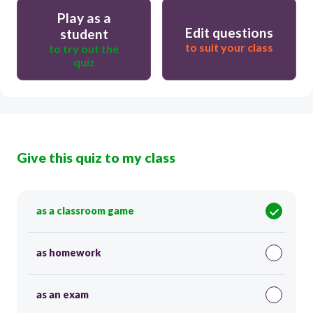
Play as a
Edit questions
student
to suit your class
to try out the
quiz
Give this quiz to my class
as a classroom game
as homework
as an exam