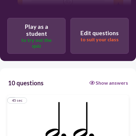
45
Play as a
Edit questions
student
to suit your class
to try out the
quiz
10 questions
Show answers
1
45 sec