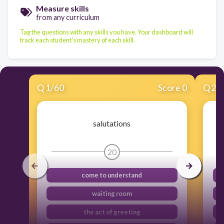
Measure skills
from any curriculum
Tag the questions with any skills you have. Your dashboard will
track each student's mastery of each skill.
Q
1
/
60
Score 0
Q
2
/
salutations
20
come to understand
waiting room
the act of greeting