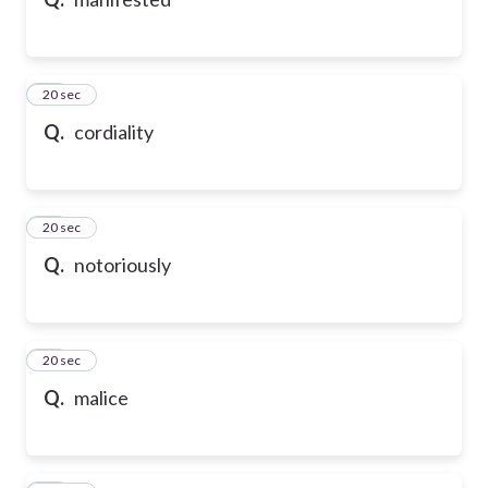
10
20 sec
Q.
cordiality
11
20 sec
Q.
notoriously
12
20 sec
Q.
malice