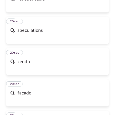
32
20 sec
Q.
speculations
33
20 sec
Q.
zenith
34
20 sec
Q.
façade