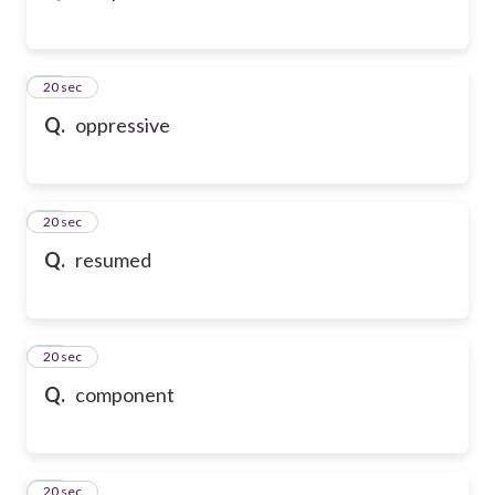
54
20 sec
Q.
oppressive
55
20 sec
Q.
resumed
56
20 sec
Q.
component
57
20 sec