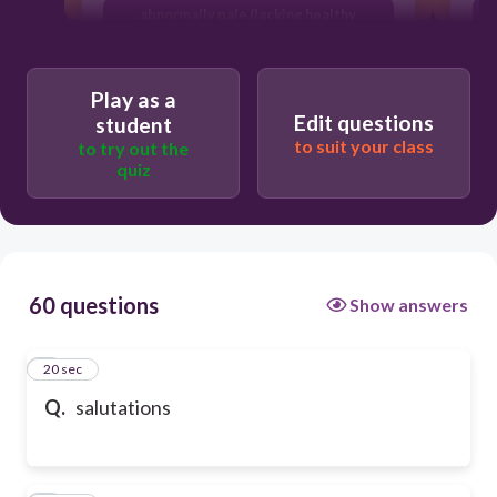
abnormally pale (lacking healthy
skincolor); or anything that lacks
energy or liveliness
Play as a
Edit questions
student
to suit your class
to try out the
quiz
60 questions
Show answers
1
20 sec
Q.
salutations