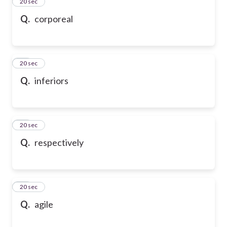
24
20 sec
Q.
corporeal
25
20 sec
Q.
inferiors
26
20 sec
Q.
respectively
27
20 sec
Q.
agile