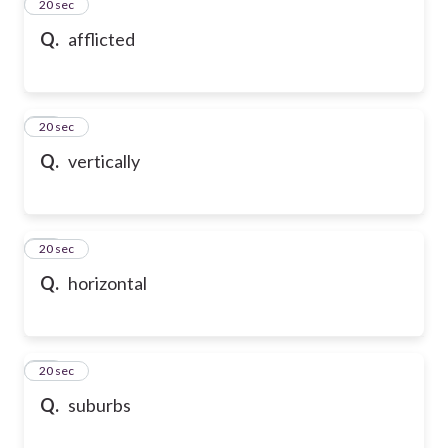
13
20 sec
Q.
afflicted
14
20 sec
Q.
vertically
15
20 sec
Q.
horizontal
16
20 sec
Q.
suburbs