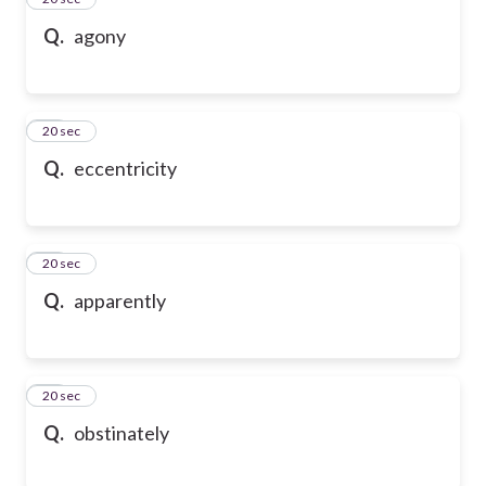
Q.
agony
47
20 sec
Q.
eccentricity
48
20 sec
Q.
apparently
49
20 sec
Q.
obstinately