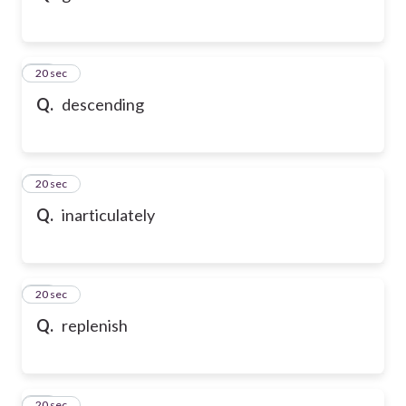
43
20 sec
Q.
descending
44
20 sec
Q.
inarticulately
45
20 sec
Q.
replenish
46
20 sec