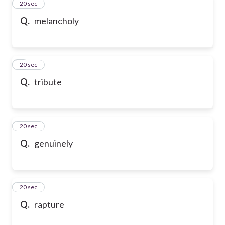
2
20 sec
Q.
melancholy
3
20 sec
Q.
tribute
4
20 sec
Q.
genuinely
5
20 sec
Q.
rapture