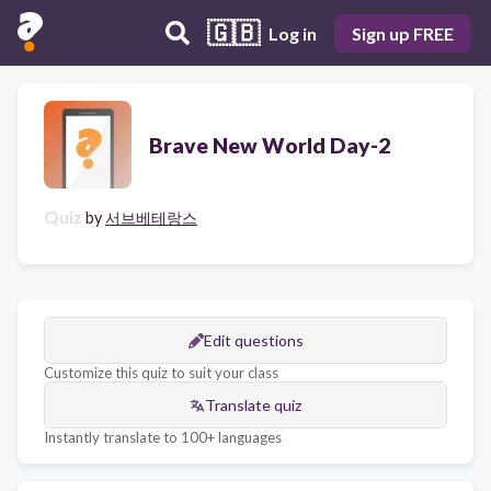
🇬🇧
Log in
Sign up FREE
Brave New World Day-2
Quiz
by
서브베테랑스
Edit questions
Customize this quiz to suit your class
Translate quiz
Instantly translate to 100+ languages