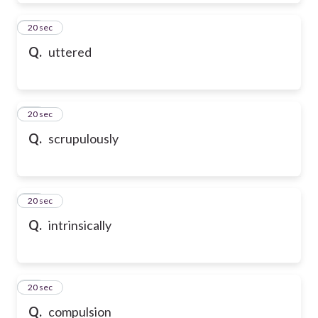
50
20 sec
Q.
uttered
51
20 sec
Q.
scrupulously
52
20 sec
Q.
intrinsically
53
20 sec
Q.
compulsion