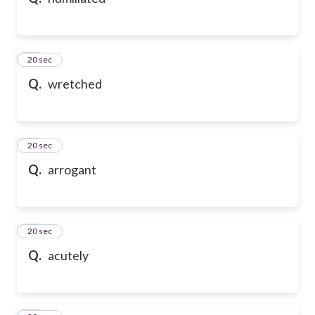
21
20 sec
Q.
wretched
22
20 sec
Q.
arrogant
23
20 sec
Q.
acutely