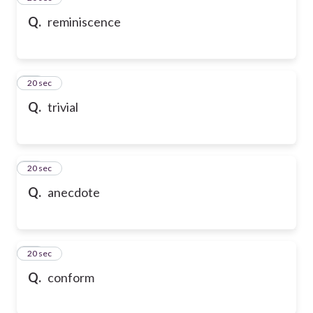
Q.
reminiscence
58
20 sec
Q.
trivial
59
20 sec
Q.
anecdote
60
20 sec
Q.
conform