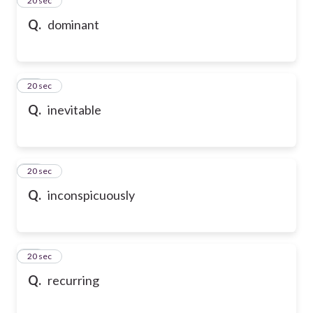
35
20 sec
Q.
dominant
36
20 sec
Q.
inevitable
37
20 sec
Q.
inconspicuously
38
20 sec
Q.
recurring