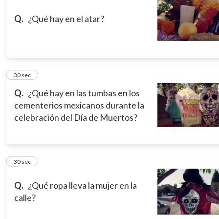
Q.
¿Qué hay en el atar?
8
30 sec
Q.
¿Qué hay en las tumbas en los
cementerios mexicanos durante la
celebración del Día de Muertos?
9
30 sec
Q.
¿Qué ropa lleva la mujer en la
calle?