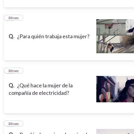
10
30 sec
Q.
¿Para quién trabaja esta mujer?
11
30 sec
Q.
¿Qué hace la mujer de la
compañía de electricidad?
12
30 sec