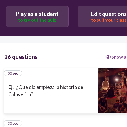
30
Play as a student
Edit questions
to try out the quiz
to suit your class
el dos noviembre
el primero de octurbre
el 31 de octurbre
26 questions
Show a
el primero de noviembre
1
30 sec
Q.
¿Qué día empieza la historia de
Calaverita?
2
30 sec