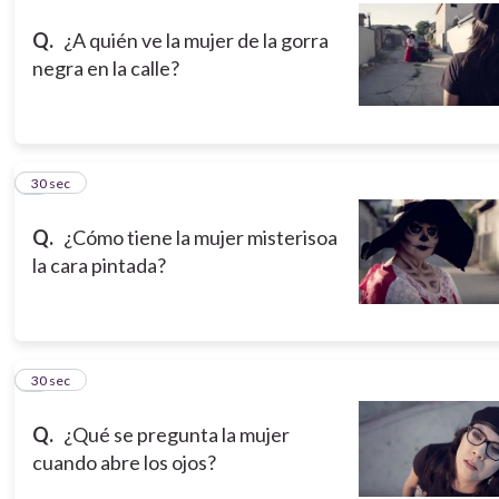
Q.
¿A quién ve la mujer de la gorra
negra en la calle?
3
30 sec
Q.
¿Cómo tiene la mujer misterisoa
la cara pintada?
4
30 sec
Q.
¿Qué se pregunta la mujer
cuando abre los ojos?