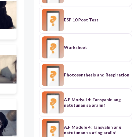
ESP 10 Post Test
Worksheet
Photosynthesis and Respiration
A.P Modyul 4: Tansyahin ang
natutunan sa aralin!
A.P Module 4: Tansyahin ang
natutunan sa ating aralin!