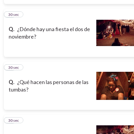
15
30 sec
Q.
¿Dónde hay una fiesta el dos de
noviembre?
16
30 sec
Q.
¿Qué hacen las personas de las
tumbas?
17
30 sec