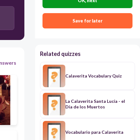
OK, next
una mujer que trabaja para la compañía de
elecricidad
Save for later
una mujer misteriosa que lleva una falda roja y
ancha
Related quizzes
nswers
Calaverita Vocabulary Quiz
La Calaverita Santa Lucía - el
Día de los Muertos
Vocabulario para Calaverita