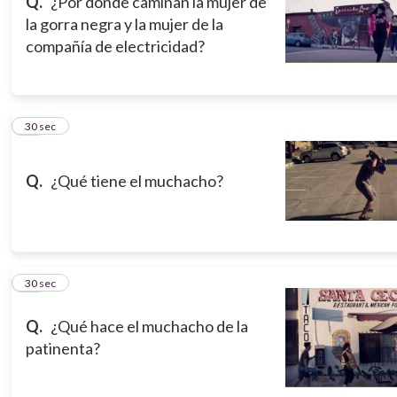
Q.
¿Por dónde caminan la mujer de
la gorra negra y la mujer de la
compañía de electricidad?
13
30 sec
Q.
¿Qué tiene el muchacho?
14
30 sec
Q.
¿Qué hace el muchacho de la
patinenta?