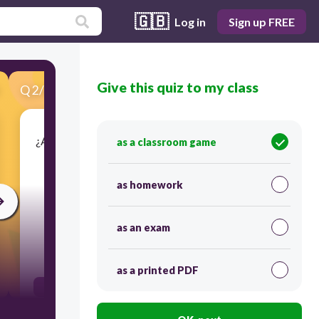
🇬🇧
Log in
Sign up FREE
Give this quiz to my class
Q
2
/
26
Score 0
¿A quién ve la mujer de la gorra negra en la calle?
as a classroom game
as homework
as an exam
30
as a printed PDF
una mujer que lleva una gorra negra
no ve a nadie en la calle