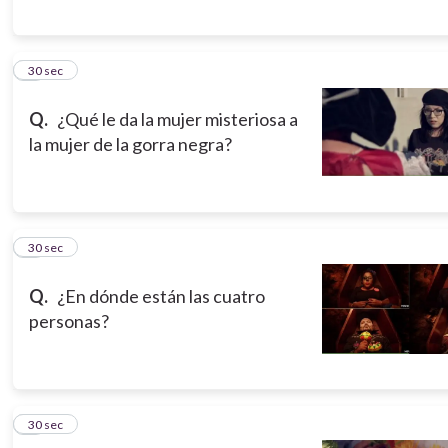
5
30 sec
Q.
¿Qué le da la mujer misteriosa a
la mujer de la gorra negra?
6
30 sec
Q.
¿En dónde están las cuatro
personas?
7
30 sec