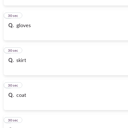
3
30 sec
Q.
gloves
4
30 sec
Q.
skirt
5
30 sec
Q.
coat
6
30 sec