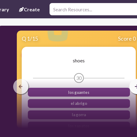
rary
Create
Q
1
/
15
Score 0
shoes
30
los guantes
el abrigo
la gorra
los zapatos