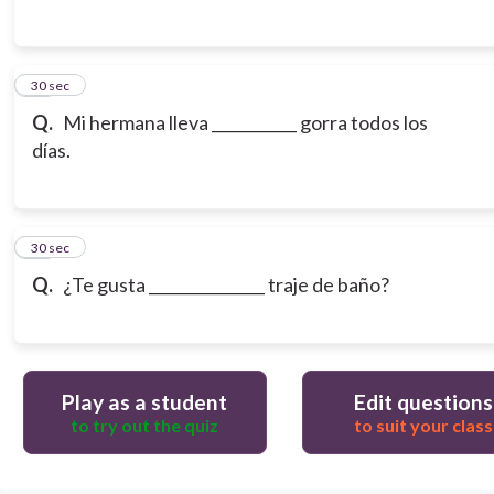
14
30 sec
Q.
Mi hermana lleva ___________ gorra todos los
días.
15
30 sec
Q.
¿Te gusta _______________ traje de baño?
Play as a student
Edit questions
to try out the quiz
to suit your class