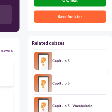
OK, next
Save for later
Related quizzes
nswers
Capítulo 5
Capitulo 5
Capitulo 5 - Vocabulario