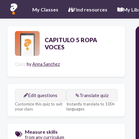
My Classes
Find resources
My Lib
CAPITULO 5 ROPA
VOCES
Quiz
by
Anna Sanchez
Edit questions
Translate quiz
Customize this quiz to suit
Instantly translate to 100+
your class
languages
Measure skills
from any curriculum