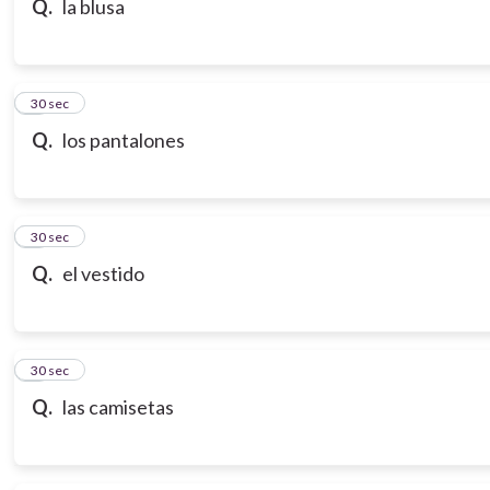
Q.
la blusa
7
30 sec
Q.
los pantalones
8
30 sec
Q.
el vestido
9
30 sec
Q.
las camisetas