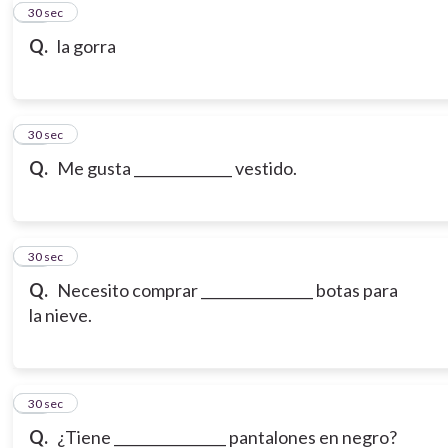
10
30 sec
Q.
la gorra
11
30 sec
Q.
Me gusta ______________ vestido.
12
30 sec
Q.
Necesito comprar ________________ botas para
la nieve.
13
30 sec
Q.
¿Tiene ________________ pantalones en negro?