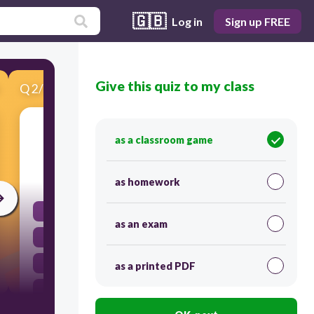
🇬🇧
Log in
Sign up FREE
Give this quiz to my class
Q
2
/
15
Score 0
cap
as a classroom game
30
as homework
los guantes
as an exam
el abrigo
la gorra
as a printed PDF
los zapatos