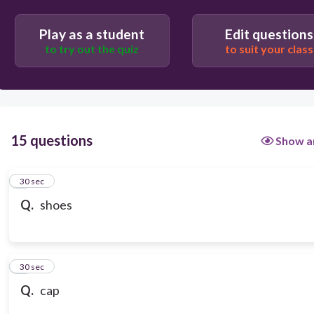
Play as a student
Edit questions
to try out the quiz
to suit your class
15 questions
Show a
1
30 sec
Q.
shoes
2
30 sec
Q.
cap