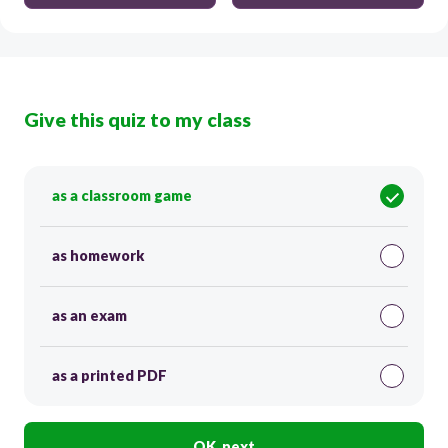
Give this quiz to my class
as a classroom game
as homework
as an exam
as a printed PDF
OK, next