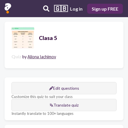
🇬🇧
Log in
Sign up FREE
Clasa 5
Quiz
by
Aliona Iachimov
Edit questions
Customize this quiz to suit your class
Translate quiz
Instantly translate to 100+ languages