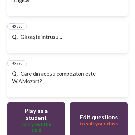
9
45 sec
Q.
Găsește intrusul..
10
45 sec
Q.
Care din acești compozitori este
W.AMozart?
Play as a
Edit questions
student
to suit your class
to try out the
quiz