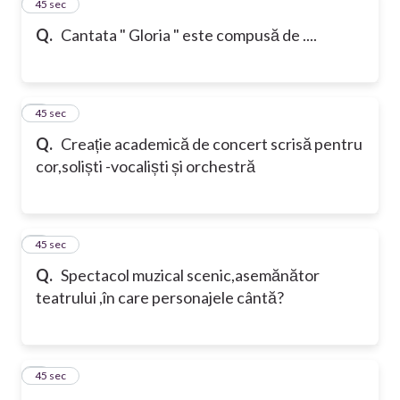
2
45 sec
Q.
Cantata " Gloria " este compusă de ....
3
45 sec
Q.
Creație academică de concert scrisă pentru
cor,soliști -vocaliști și orchestră
4
45 sec
Q.
Spectacol muzical scenic,asemănător
teatrului ,în care personajele cântă?
5
45 sec