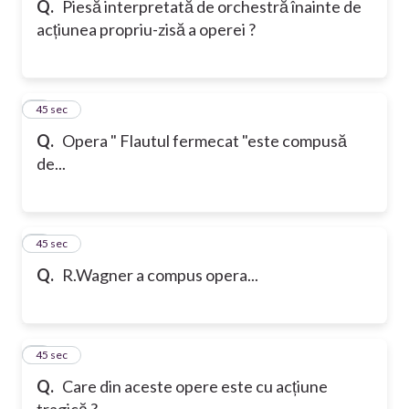
Q.
Piesă interpretată de orchestră înainte de
acțiunea propriu-zisă a operei ?
6
45 sec
Q.
Opera " Flautul fermecat "este compusă
de...
7
45 sec
Q.
R.Wagner a compus opera...
8
45 sec
Q.
Care din aceste opere este cu acțiune
tragică ?