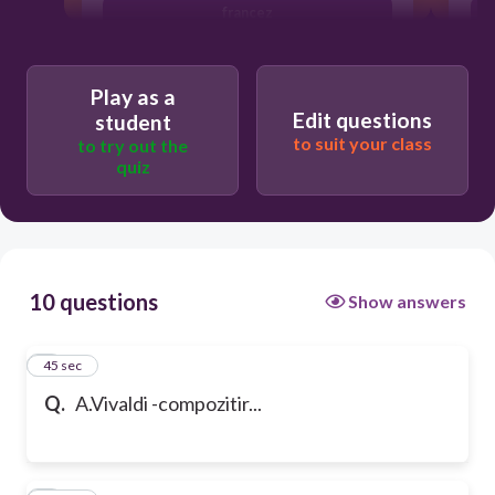
francez
Play as a
Edit questions
student
to suit your class
to try out the
quiz
10 questions
Show answers
1
45 sec
Q.
A.Vivaldi -compozitir...