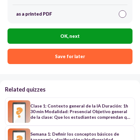
as a printed PDF
OK, next
Save for later
Related quizzes
Clase 1: Contexto general de la IA Duración: 1h
30 min Modalidad: Presencial Objetivo general
de la clase: Que los estudiantes comprendan qué
es la inteligencia artificial, cómo se ha
desarrollado a lo largo de la historia, cuáles son
sus principales ramas y aplicaciones, y que
Semana 1: Definir los conceptos básicos de
comiencen a reflexionar de manera crítica y
taxonomía, clasificación y biodiversidad.