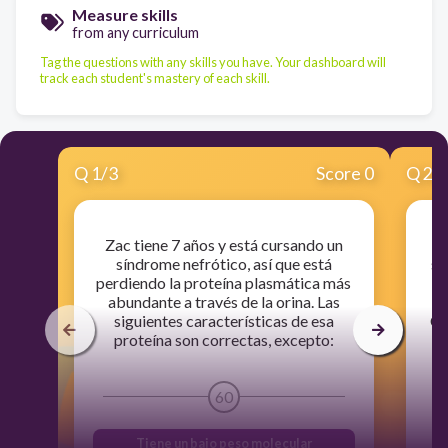
Measure skills
from any curriculum
Tag the questions with any skills you have. Your dashboard will
track each student's mastery of each skill.
Q
1
/
3
Score 0
Q
2
/
Zac tiene 7 años y está cursando un
síndrome nefrótico, así que está
se
perdiendo la proteína plasmática más
abundante a través de la orina. Las
h
siguientes características de esa
Co
proteína son correctas, excepto:
de
60
Tiene un bajo peso molecular