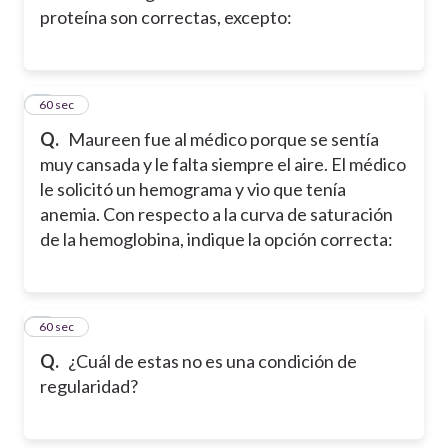
proteína son correctas, excepto:
2
60 sec
Q.
Maureen fue al médico porque se sentía
muy cansada y le falta siempre el aire. El médico
le solicitó un hemograma y vio que tenía
anemia. Con respecto a la curva de saturación
de la hemoglobina, indique la opción correcta:
3
60 sec
Q.
¿Cuál de estas no es una condición de
regularidad?