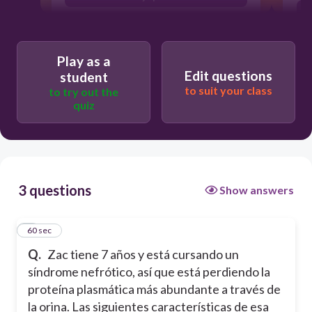
Tiene concentración plasmática que
varía entre 5 y 8 g/dL
Play as a
Tiene función de transporte
Edit questions
student
Tiene gran función coloidosmótica
to suit your class
to try out the
quiz
c
3 questions
Show answers
1
60 sec
Q.
Zac tiene 7 años y está cursando un
síndrome nefrótico, así que está perdiendo la
proteína plasmática más abundante a través de
la orina. Las siguientes características de esa