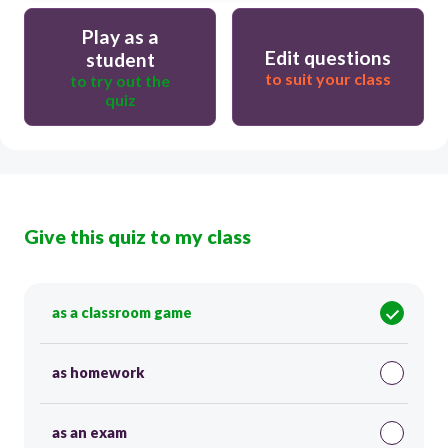
Play as a
Edit questions
student
to suit your class
to try out the
quiz
Give this quiz to my class
as a classroom game
as homework
as an exam