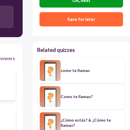
OK, next
Save for later
Related quizzes
nswers
como te llamas
Como te llamas?
¿Cómo estás? & ¿Cómo te
llamas?