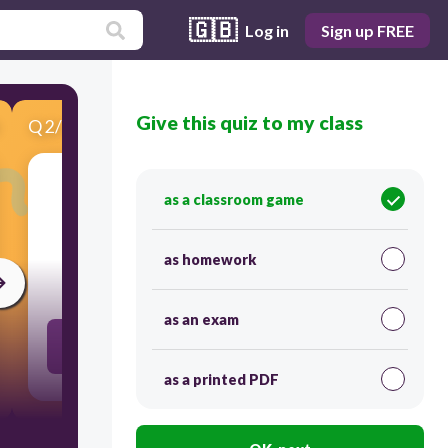
🇬🇧
Log in
Sign up FREE
Give this quiz to my class
Q
2
/
7
Score 0
as a classroom game
​Me llamo ...
as homework
30
as an exam
My name is ...
as a printed PDF