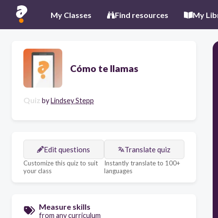
My Classes
Find resources
My Lib
Cómo te llamas
Quiz
by
Lindsey Stepp
Edit questions
Translate quiz
Customize this quiz to suit
Instantly translate to 100+
your class
languages
Measure skills
from any curriculum