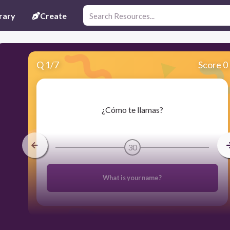
rary
Create
Q
1
/
7
Score 0
​¿Cómo te llamas?
30
What is your name?