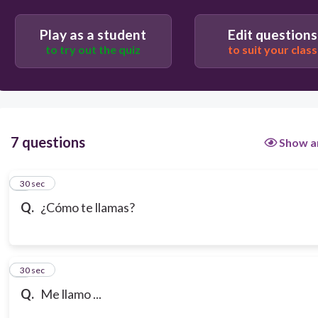
Play as a student
Edit questions
to try out the quiz
to suit your class
7 questions
Show a
1
30 sec
Q.
¿Cómo te llamas?
2
30 sec
Q.
Me llamo ...