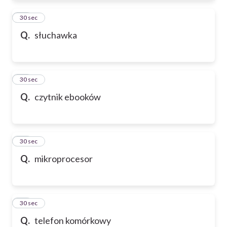
61
30 sec
Q.
słuchawka
62
30 sec
Q.
czytnik ebooków
63
30 sec
Q.
mikroprocesor
64
30 sec
Q.
telefon komórkowy