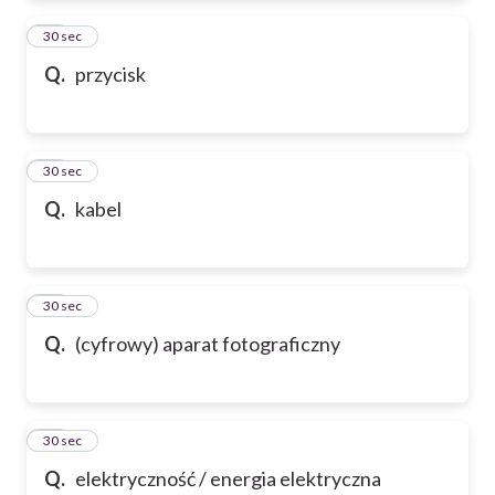
72
30 sec
Q.
przycisk
73
30 sec
Q.
kabel
74
30 sec
Q.
(cyfrowy) aparat fotograficzny
75
30 sec
Q.
elektryczność / energia elektryczna