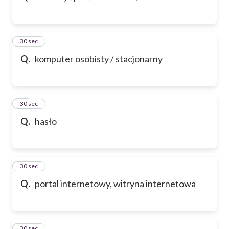
32
30 sec
Q.
komputer osobisty / stacjonarny
33
30 sec
Q.
hasło
34
30 sec
Q.
portal internetowy, witryna internetowa
35
30 sec