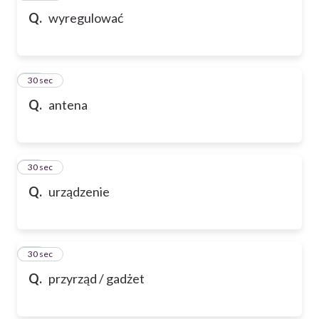
Q.
wyregulować
80
30 sec
Q.
antena
81
30 sec
Q.
urządzenie
82
30 sec
Q.
przyrząd / gadżet