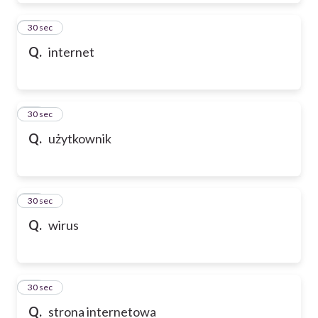
39
30 sec
Q.
internet
40
30 sec
Q.
użytkownik
41
30 sec
Q.
wirus
42
30 sec
Q.
strona internetowa