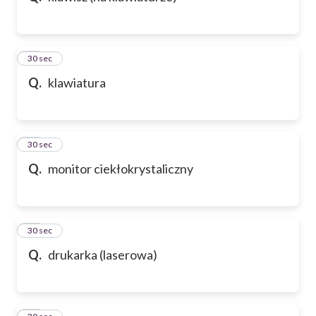
21
30 sec
Q.
klawiatura
22
30 sec
Q.
monitor ciekłokrystaliczny
23
30 sec
Q.
drukarka (laserowa)