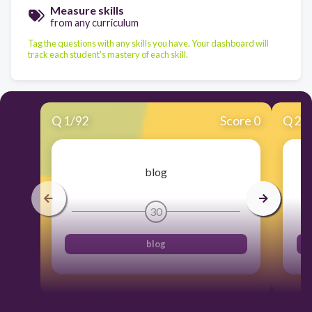
Measure skills
from any curriculum
Tag the questions with any skills you have. Your dashboard will
track each student's mastery of each skill.
Q
1
/
92
Score 0
Q
2
/
blog
30
blog