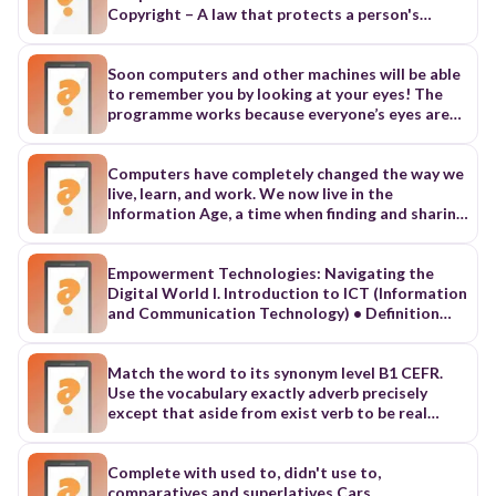
. hora in the . . . hour (class period) la tarea the
Copyright – A law that protects a person's
homework enseñar to teach estudiar to study
creative work from being copied without
hablar to talk primer/o/a first segundo/a second
permission. Mandatory – Something that must
tercer/o/a third cuarto/a fourth quinto/a fifth
be done; required by law or rules. Scribe – A
Soon computers and other machines will be able
sexto/a sixth séptimo/a seventh octavo/a eighth
person whose job is to write or copy documents,
to remember you by looking at your eyes! The
noveno/a ninth décimo/a tenth yo hablo I speak
especially in ancient times. Priest – A person who
programme works because everyone’s eyes are
tú hablas you speak él/ella/Usted habla he/she/it
leads religious ceremonies and services.
different. So in the future you won’t have to
speaks nosotros hablamos we speak vosotros
Craftsman – Someone skilled at making things by
remember a number when you want to use a
habláis you guys speak ellos/ellas/Ustedes
hand, like pottery or furniture. Merchant – A
machine or take money out of a bank. You’ll just
Computers have completely changed the way we
hablan they speak / you guys speak nosotros we
person who buys and sells goods, often in a
have to look at the machine and it will be able to
live, learn, and work. We now live in the
yo I nosotras we (the girls) tú you vosotros you
market. Innovative – Introducing new ideas or
tell who you are. The eye-recognition（识别）
Information Age, a time when finding and sharing
all usted (Ud.) you vosotras you girls ustedes
ways of doing things. Mummification – The
programme is already being tested in shops and
information is easier than ever before. With just
(Uds.) you all (formal) él he ellos they ella she
ancient process of preserving a dead body by
banks in the USA, Britain, Spain, Italy and Turkey.
a few clicks, we can learn about history, science,
ellas they (the girls) la calculadora calculator la
drying and wrapping it. Sarcophagus – A stone
Soon, this technology will take the place of all
cooking, or almost anything we want. However,
Empowerment Technologies: Navigating the
carpeta de argollas three-ring binder el
coffin, often decorated, used in ancient times to
other ways of finding out who people are.
using computers too much can have negative
Digital World I. Introduction to ICT (Information
diccionario dictionary (yo) necesito I need (tú)
hold a dead body.
However, scientists are working on other
effects, especially on our brains. Some studies
and Communication Technology) • Definition
necesitas you need aburrido/a boring difícil
systems. Machines will soon be able to know you
show that people’s attention span is getting
and Importance of ICT in daily life, education,
difficult divertido/a amusing, fun fácil easy
from the shape of your face or hand or even your
shorter because they are used to quick
and business • Evolution from Web 1.0 (static
favorito/a favorite interesante interesting
smell! We already have machines that can tell
information. It can also be harder to remember
web) to Web 2.0 (interactive and collaborative
Match the word to its synonym level B1 CEFR.
práctico/a practical más . . . que more . . . than a
who you are from your voice or the mark made by
things when we always rely on our phones
web) • Examples of ICT tools: computers,
Use the vocabulary exactly adverb precisely
ver . . . Let's see ¿Quién? Who? para for mucho a
your finger. Eye-recognition is better than other
instead of thinking deeply for ourselves. To keep
smartphones, cloud apps, internet
except that aside from exist verb to be real
lot (yo) tengo I have (tú) tienes you have
kinds because your eyes don’t change as you get
your brain strong and healthy, it is important to
________________________________________ II. Web 2.0
existing adjective real, current Example: Flying
older, or get dirty like hands or fingers. And even
take regular breaks from screens. Reading books,
and Online Platforms • Features of Web 2.0:
cars are not practical with existing technology.
twins have different eyes, so the programme can
going for walks, and having face-to-face
user-generated content, social media, blogs,
existence noun reality Example: The existence of
Complete with used to, didn't use to,
be up to 94％ correct, depending on how good
conversations can help. Technology is a
wikis • Difference between Web 1.0, Web 2.0, and
black holes has been confirmed by indirect
comparatives and superlatives Cars