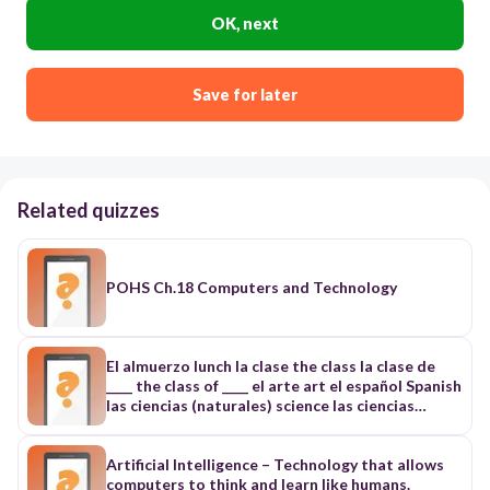
OK, next
Save for later
Related quizzes
POHS Ch.18 Computers and Technology
El almuerzo lunch la clase the class la clase de
____ the class of ____ el arte art el español Spanish
las ciencias (naturales) science las ciencias
sociales social studies la educación física
physical education el inglés English las
matemáticas mathematics la tecnología
Artificial Intelligence – Technology that allows
technology/computers el horario schedule en la . .
computers to think and learn like humans.