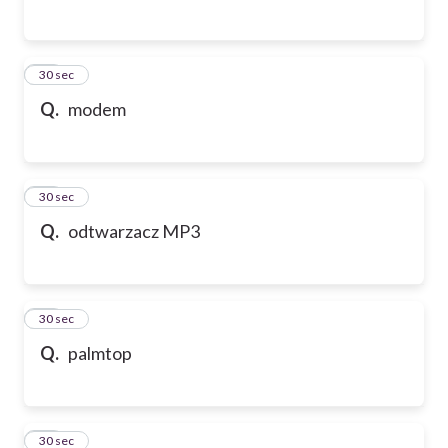
65
30 sec
Q.
modem
66
30 sec
Q.
odtwarzacz MP3
67
30 sec
Q.
palmtop
68
30 sec