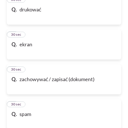
Q.
drukować
36
30 sec
Q.
ekran
37
30 sec
Q.
zachowywać / zapisać (dokument)
38
30 sec
Q.
spam