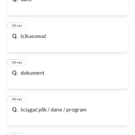
10
30 sec
Q.
(s)kasować
11
30 sec
Q.
dokument
12
30 sec
Q.
ściągać plik / dane / program