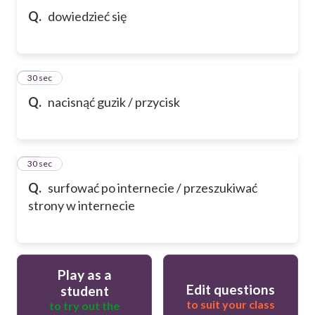
Q.
dowiedzieć się
91
30 sec
Q.
nacisnąć guzik / przycisk
92
30 sec
Q.
surfować po internecie / przeszukiwać
strony w internecie
Play as a
Edit questions
student
to suit your class
to try out the