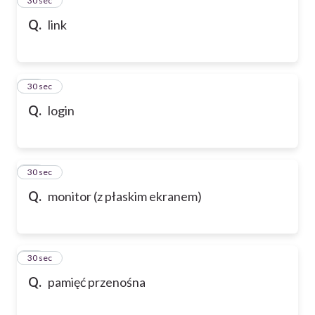
24
30 sec
Q.
link
25
30 sec
Q.
login
26
30 sec
Q.
monitor (z płaskim ekranem)
27
30 sec
Q.
pamięć przenośna