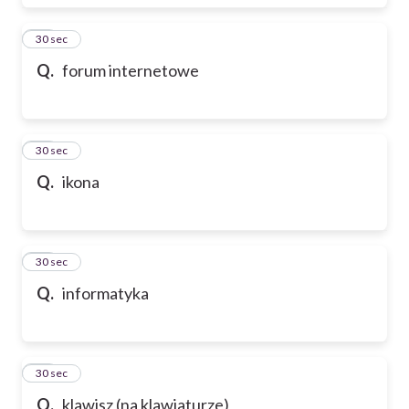
17
30 sec
Q.
forum internetowe
18
30 sec
Q.
ikona
19
30 sec
Q.
informatyka
20
30 sec
Q.
klawisz (na klawiaturze)