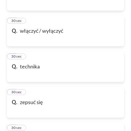
87
30 sec
Q.
włączyć / wyłączyć
88
30 sec
Q.
technika
89
30 sec
Q.
zepsuć się
90
30 sec