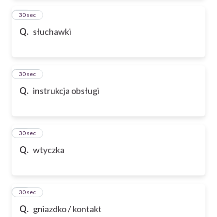
83
30 sec
Q.
słuchawki
84
30 sec
Q.
instrukcja obsługi
85
30 sec
Q.
wtyczka
86
30 sec
Q.
gniazdko / kontakt