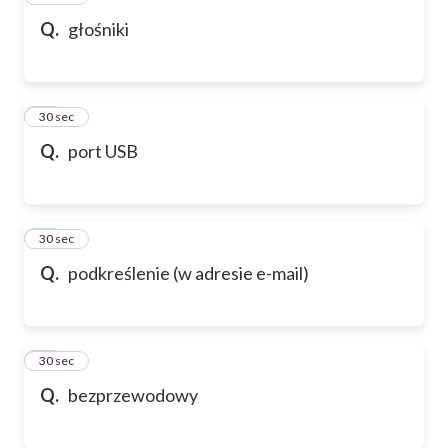
Q.
głośniki
58
30 sec
Q.
port USB
59
30 sec
Q.
podkreślenie (w adresie e-mail)
60
30 sec
Q.
bezprzewodowy