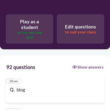
Play as a
Edit questions
student
to suit your class
to try out the
quiz
92 questions
Show answers
1
30 sec
Q.
blog