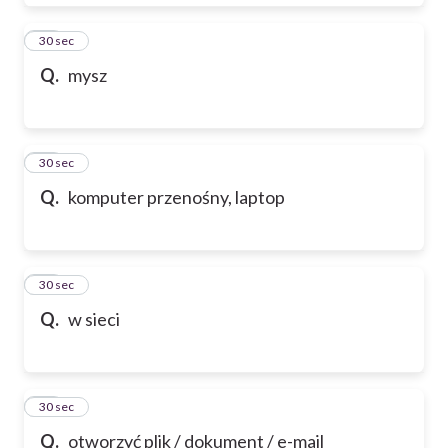
28
30 sec
Q.
mysz
29
30 sec
Q.
komputer przenośny, laptop
30
30 sec
Q.
w sieci
31
30 sec
Q.
otworzyć plik / dokument / e-mail