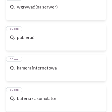
Q.
wgrywać (na serwer)
69
30 sec
Q.
pobierać
70
30 sec
Q.
kamera internetowa
71
30 sec
Q.
bateria / akumulator