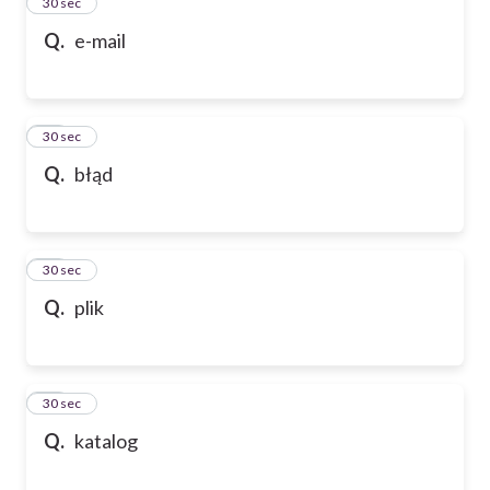
13
30 sec
Q.
e-mail
14
30 sec
Q.
błąd
15
30 sec
Q.
plik
16
30 sec
Q.
katalog