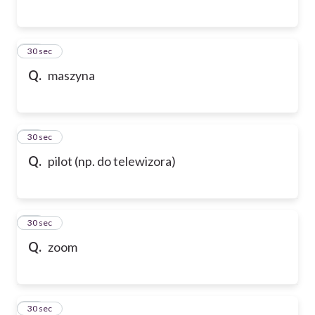
76
30 sec
Q.
maszyna
77
30 sec
Q.
pilot (np. do telewizora)
78
30 sec
Q.
zoom
79
30 sec