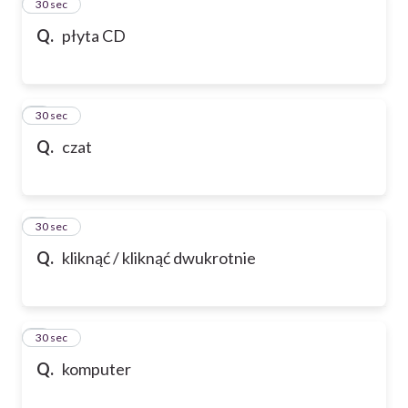
2
30 sec
Q.
płyta CD
3
30 sec
Q.
czat
4
30 sec
Q.
kliknąć / kliknąć dwukrotnie
5
30 sec
Q.
komputer