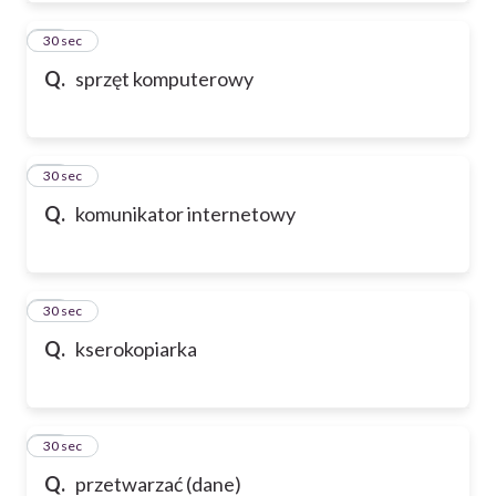
50
30 sec
Q.
sprzęt komputerowy
51
30 sec
Q.
komunikator internetowy
52
30 sec
Q.
kserokopiarka
53
30 sec
Q.
przetwarzać (dane)