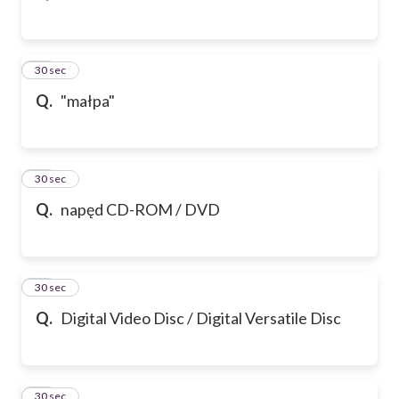
43
30 sec
Q.
"małpa"
44
30 sec
Q.
napęd CD-ROM / DVD
45
30 sec
Q.
Digital Video Disc / Digital Versatile Disc
46
30 sec