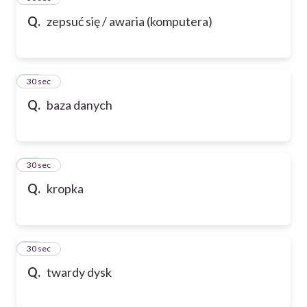
Q.
zepsuć się / awaria (komputera)
47
30 sec
Q.
baza danych
48
30 sec
Q.
kropka
49
30 sec
Q.
twardy dysk