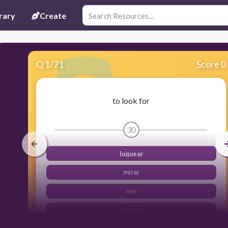
rary
Create
Q
1
/
71
Score 0
to look for
30
luquear
mirar
ver
buscar