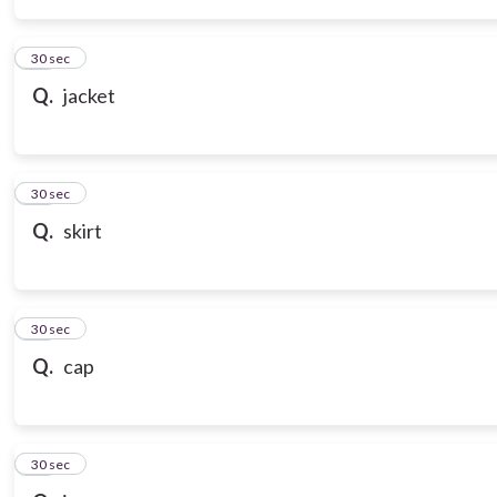
14
30 sec
Q.
jacket
15
30 sec
Q.
skirt
16
30 sec
Q.
cap
17
30 sec