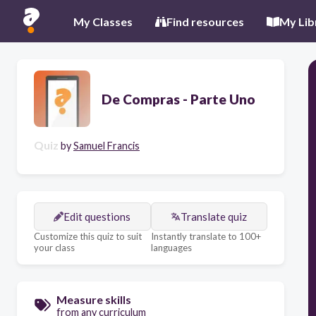
My Classes
Find resources
My Lib
De Compras - Parte Uno
Quiz
by
Samuel Francis
Edit questions
Translate quiz
Customize this quiz to suit
Instantly translate to 100+
your class
languages
Measure skills
from any curriculum