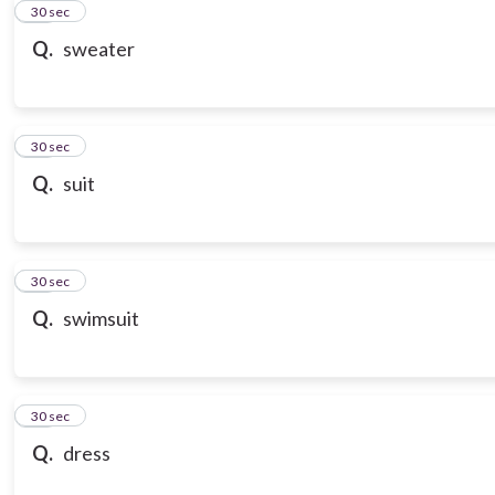
21
30 sec
Q.
sweater
22
30 sec
Q.
suit
23
30 sec
Q.
swimsuit
24
30 sec
Q.
dress