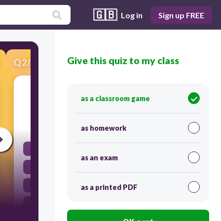
🇬🇧
Log in
Sign up FREE
Give this quiz to my class
Q
2
/
71
Score 0
to buy
as a classroom game
30
as homework
comer
as an exam
comprar
hablar
as a printed PDF
pescar