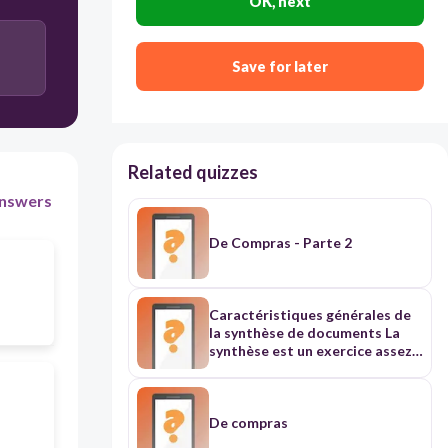
OK, next
Save for later
Related quizzes
nswers
De Compras - Parte 2
Caractéristiques générales de
la synthèse de documents La
synthèse est un exercice assez
simple, car très technique. Pour
réussir, il faut néanmoins faire
preuve de rigueur car elle est
très codifiée. Les pièges de la
De compras
synthèse La plupart des