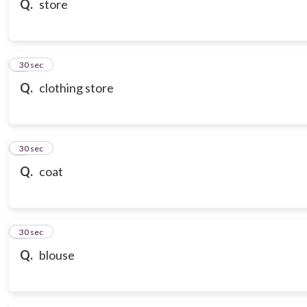
Q.
store
7
30 sec
Q.
clothing store
8
30 sec
Q.
coat
9
30 sec
Q.
blouse