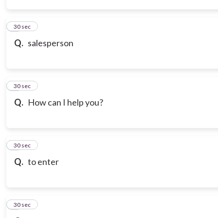
3
30 sec
Q.
salesperson
4
30 sec
Q.
How can I help you?
5
30 sec
Q.
to enter
6
30 sec