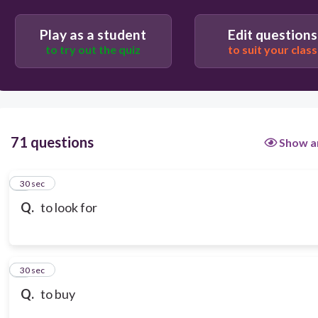
Play as a student
Edit questions
to try out the quiz
to suit your class
71 questions
Show a
1
30 sec
Q.
to look for
2
30 sec
Q.
to buy