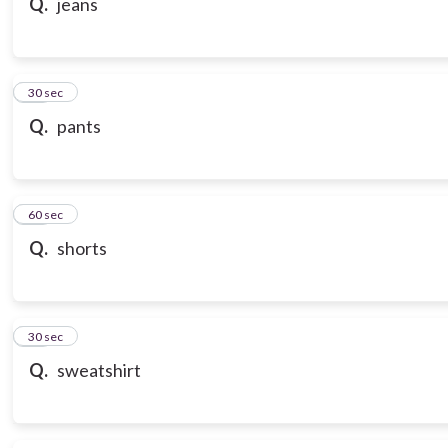
Q.
jeans
18
30 sec
Q.
pants
19
60 sec
Q.
shorts
20
30 sec
Q.
sweatshirt