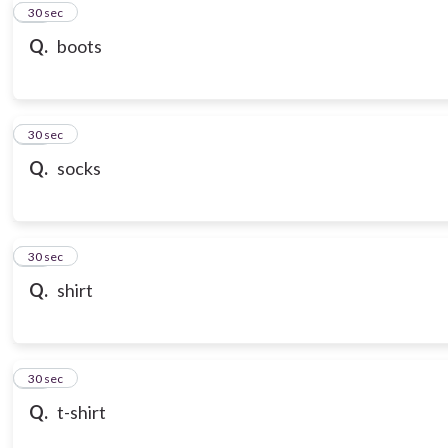
10
30 sec
Q.
boots
11
30 sec
Q.
socks
12
30 sec
Q.
shirt
13
30 sec
Q.
t-shirt