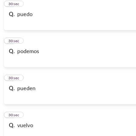
10
30 sec
Q.
puedo
11
30 sec
Q.
podemos
12
30 sec
Q.
pueden
13
30 sec
Q.
vuelvo