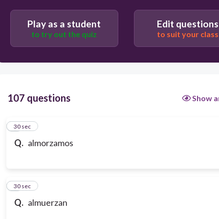
Play as a student
Edit questions
to try out the quiz
to suit your class
107 questions
Show a
1
30 sec
Q.
almorzamos
2
30 sec
Q.
almuerzan