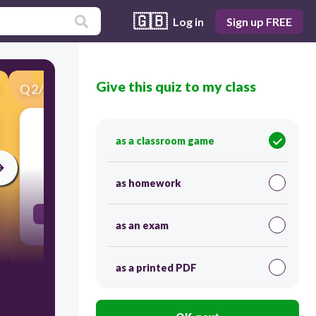
🇬🇧
Log in
Sign up FREE
Give this quiz to my class
Q
2
/
107
Score 0
almuerzan
as a classroom game
30
as homework
they eat lunch
as an exam
as a printed PDF