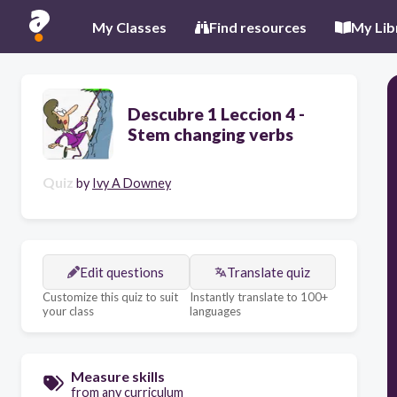
My Classes
Find resources
My Lib
Descubre 1 Leccion 4 -
Stem changing verbs
Quiz
by
Ivy A Downey
Edit questions
Translate quiz
Customize this quiz to suit
Instantly translate to 100+
your class
languages
Measure skills
from any curriculum