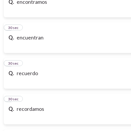
Q.
encontramos
7
30 sec
Q.
encuentran
8
30 sec
Q.
recuerdo
9
30 sec
Q.
recordamos