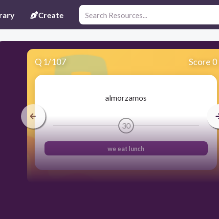
rary
Create
Q
1
/
107
Score 0
almorzamos
30
we eat lunch