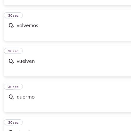
14
30 sec
Q.
volvemos
15
30 sec
Q.
vuelven
16
30 sec
Q.
duermo
17
30 sec