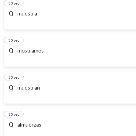
21
30 sec
Q.
muestra
22
30 sec
Q.
mostramos
23
30 sec
Q.
muestran
24
30 sec
Q.
almuerzas