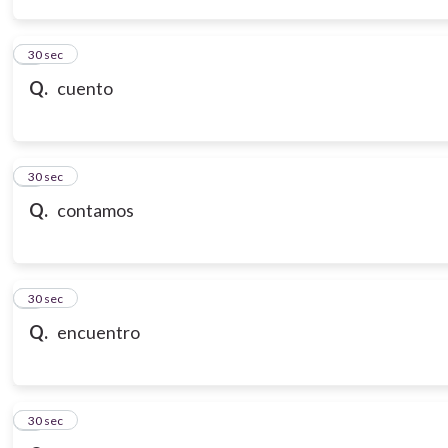
3
30 sec
Q.
cuento
4
30 sec
Q.
contamos
5
30 sec
Q.
encuentro
6
30 sec