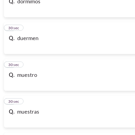
Q.
dormimos
18
30 sec
Q.
duermen
19
30 sec
Q.
muestro
20
30 sec
Q.
muestras