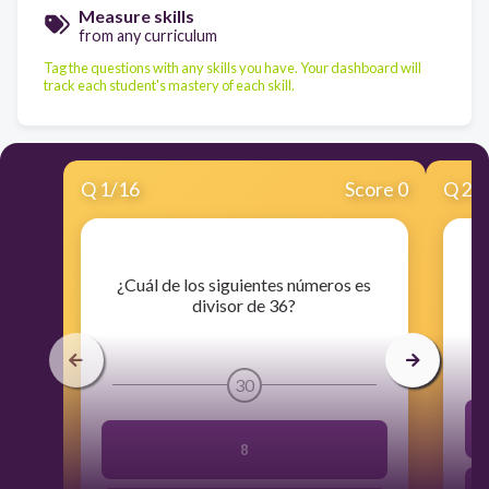
Measure skills
from any curriculum
Tag the questions with any skills you have. Your dashboard will
track each student's mastery of each skill.
Q
1
/
16
Score 0
Q
2
/
​¿Cuál de los siguientes números es
divisor de 36?
30
8