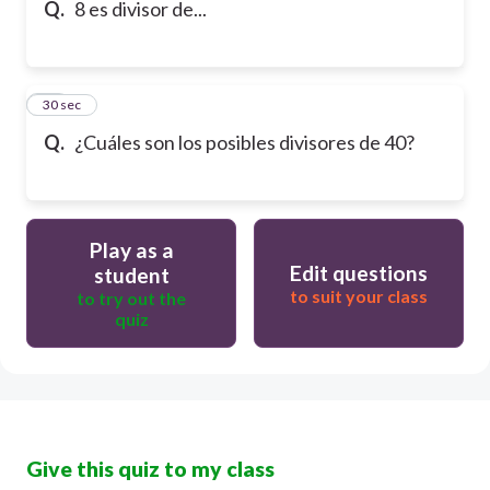
Q.
8 es divisor de...
16
30 sec
Q.
¿Cuáles son los posibles divisores de 40?
Play as a
Edit questions
student
to suit your class
to try out the
quiz
Give this quiz to my class