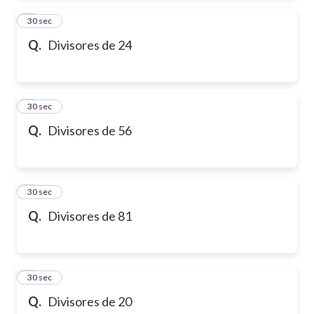
2
30 sec
Q.
Divisores de 24
3
30 sec
Q.
Divisores de 56
4
30 sec
Q.
Divisores de 81
5
30 sec
Q.
Divisores de 20