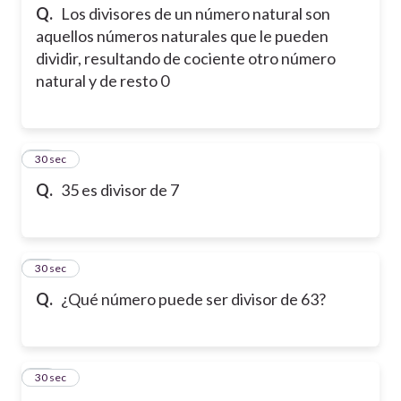
Q.
Los divisores de un número natural son
aquellos números naturales que le pueden
dividir, resultando de cociente otro número
natural y de resto 0
13
30 sec
Q.
35 es divisor de 7
14
30 sec
Q.
¿Qué número puede ser divisor de 63?
15
30 sec