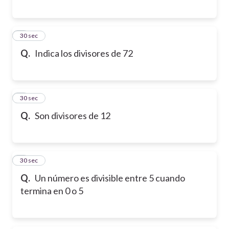
6
30 sec
Q.
Indica los divisores de 72
7
30 sec
Q.
Son divisores de 12
8
30 sec
Q.
Un número es divisible entre 5 cuando
termina en 0 o 5