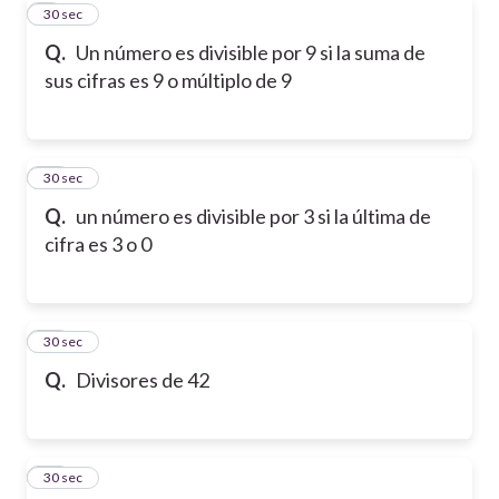
9
30 sec
Q.
Un número es divisible por 9 si la suma de
sus cifras es 9 o múltiplo de 9
10
30 sec
Q.
un número es divisible por 3 si la última de
cifra es 3 o 0
11
30 sec
Q.
Divisores de 42
12
30 sec