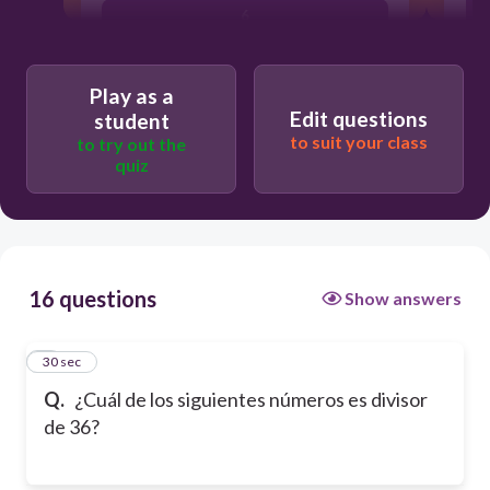
6
7
Play as a
Edit questions
student
3
to suit your class
to try out the
quiz
16 questions
Show answers
1
30 sec
Q.
¿Cuál de los siguientes números es divisor
de 36?