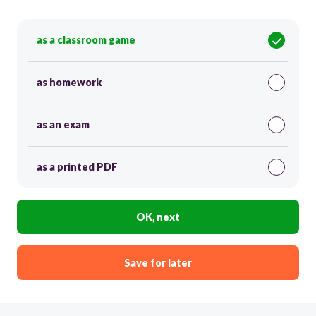
as a classroom game
as homework
as an exam
as a printed PDF
OK, next
Save for later