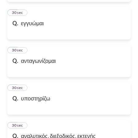
28
30 sec
Q.
εγγυώμαι
29
30 sec
Q.
ανταγωνίζομαι
30
30 sec
Q.
υποστηρίζω
31
30 sec
Q.
αναλυτικός, διεξοδικός, εκτενής