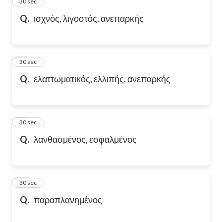
13
30 sec
Q.
ισχνός, λιγοστός, ανεπαρκής
14
30 sec
Q.
ελαττωματικός, ελλιπής, ανεπαρκής
15
30 sec
Q.
λανθασμένος, εσφαλμένος
16
30 sec
Q.
παραπλανημένος