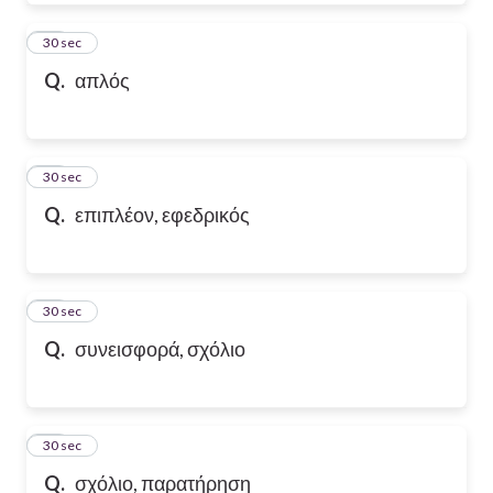
39
30 sec
Q.
απλός
40
30 sec
Q.
επιπλέον, εφεδρικός
41
30 sec
Q.
συνεισφορά, σχόλιο
42
30 sec
Q.
σχόλιο, παρατήρηση