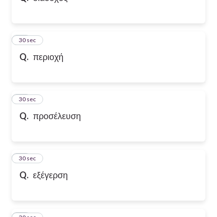
21
30 sec
Q.
περιοχή
22
30 sec
Q.
προσέλευση
23
30 sec
Q.
εξέγερση