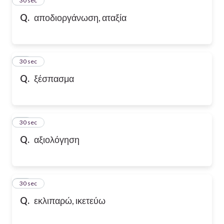
24
30 sec
Q.
αποδιοργάνωση, αταξία
25
30 sec
Q.
ξέσπασμα
26
30 sec
Q.
αξιολόγηση
27
30 sec
Q.
εκλιπαρώ, ικετεύω