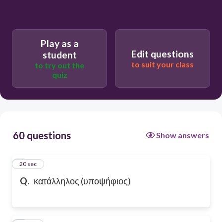
Play as a
Edit questions
student
to suit your class
to try out the
quiz
60 questions
Show answers
1
20 sec
Q.
κατάλληλος (υποψήφιος)