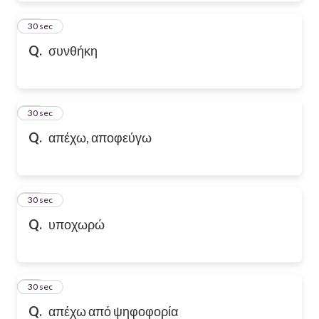
50
30 sec
Q.
συνθήκη
51
30 sec
Q.
απέχω, αποφεύγω
52
30 sec
Q.
υποχωρώ
53
30 sec
Q.
απέχω από ψηφοφορία