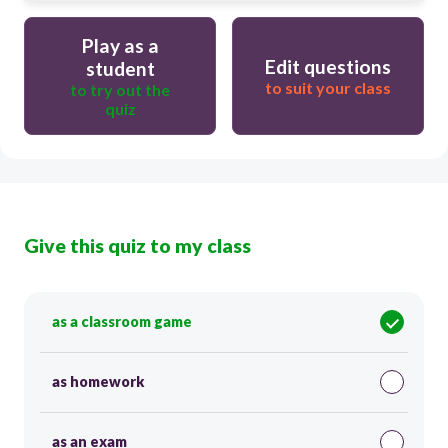
Play as a
Edit questions
student
to suit your class
to try out the
quiz
Give this quiz to my class
as a classroom game
as homework
as an exam