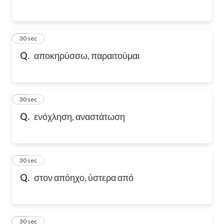
54
30 sec
Q.
αποκηρύσσω, παραιτούμαι
55
30 sec
Q.
ενόχληση, αναστάτωση
56
30 sec
Q.
στον απόηχο, ύστερα από
57
30 sec