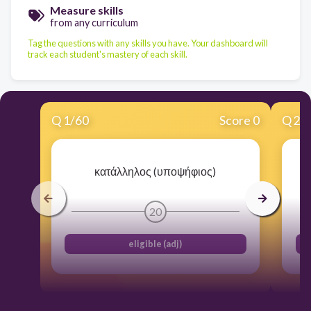
Measure skills
from any curriculum
Tag the questions with any skills you have. Your dashboard will
track each student's mastery of each skill.
Q
1
/
60
Score 0
Q
2
/
κατάλληλος (υποψήφιος)
20
eligible (adj)