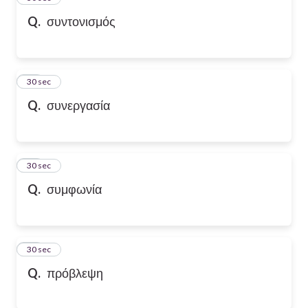
Q.
συντονισμός
47
30 sec
Q.
συνεργασία
48
30 sec
Q.
συμφωνία
49
30 sec
Q.
πρόβλεψη