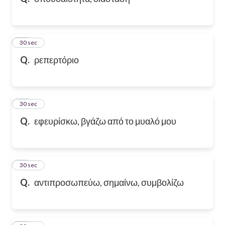
10
30 sec
Q.
ρεπερτόριο
11
30 sec
Q.
εφευρίσκω, βγάζω από το μυαλό μου
12
30 sec
Q.
αντιπροσωπεύω, σημαίνω, συμβολίζω