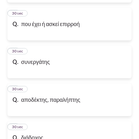
17
30 sec
Q.
που έχει ή ασκεί επιρροή
18
30 sec
Q.
συνεργάτης
19
30 sec
Q.
αποδέκτης, παραλήπτης
20
30 sec
Q.
διάδοχος