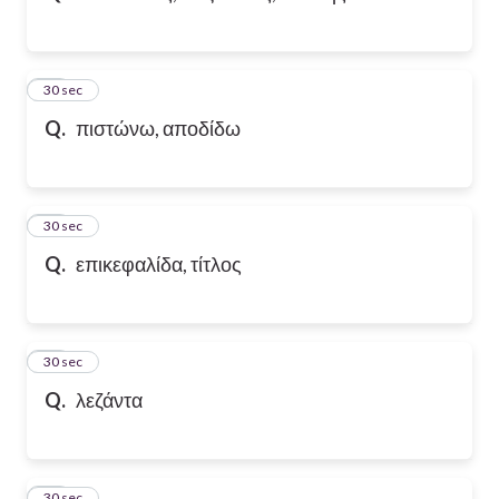
32
30 sec
Q.
πιστώνω, αποδίδω
33
30 sec
Q.
επικεφαλίδα, τίτλος
34
30 sec
Q.
λεζάντα
35
30 sec