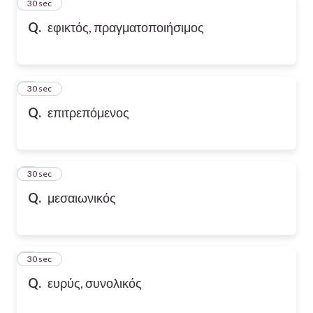
2
30 sec
Q.
εφικτός, πραγματοποιήσιμος
3
30 sec
Q.
επιτρεπόμενος
4
30 sec
Q.
μεσαιωνικός
5
30 sec
Q.
ευρύς, συνολικός