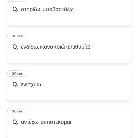
Q.
στηρίζω, υποβαστάζω
58
30 sec
Q.
ενδίδω, ικανοποιώ (επιθυμία)
59
30 sec
Q.
ενισχύω
60
30 sec
Q.
αντέχω, αντιστέκομαι