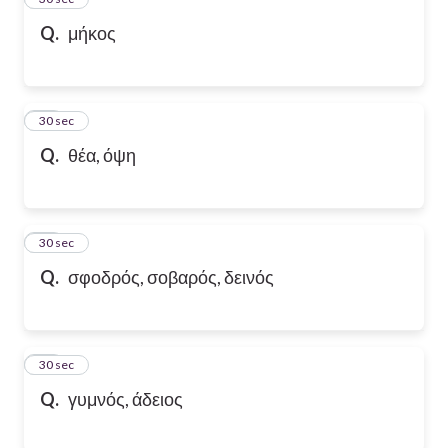
Q.
μήκος
36
30 sec
Q.
θέα, όψη
37
30 sec
Q.
σφοδρός, σοβαρός, δεινός
38
30 sec
Q.
γυμνός, άδειος