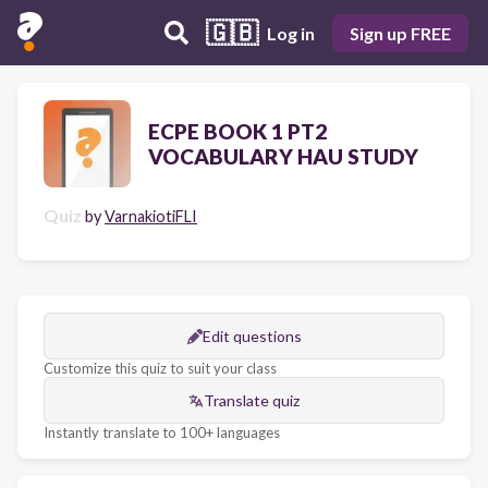
🇬🇧
Log in
Sign up FREE
ECPE BOOK 1 PT2
VOCABULARY HAU STUDY
Quiz
by
VarnakiotiFLI
Edit questions
Customize this quiz to suit your class
Translate quiz
Instantly translate to 100+ languages