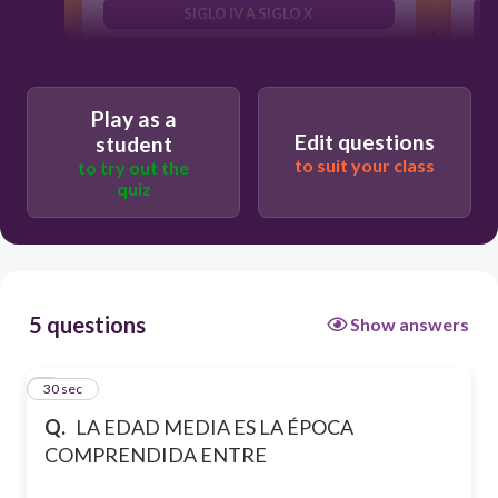
SIGLO IV A SIGLO X
SIGLO IX A SIGLO X
Play as a
Edit questions
student
to suit your class
to try out the
quiz
5 questions
Show answers
1
30 sec
Q.
LA EDAD MEDIA ES LA ÉPOCA
COMPRENDIDA ENTRE