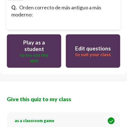
Q.
Orden correcto de más antiguo a más
moderno:
Play as a
Edit questions
student
to suit your class
to try out the
quiz
Give this quiz to my class
as a classroom game