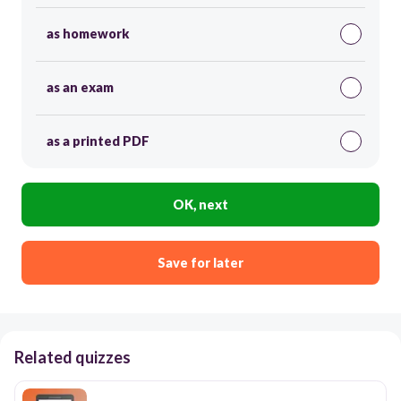
as homework
as an exam
as a printed PDF
OK, next
Save for later
Related quizzes