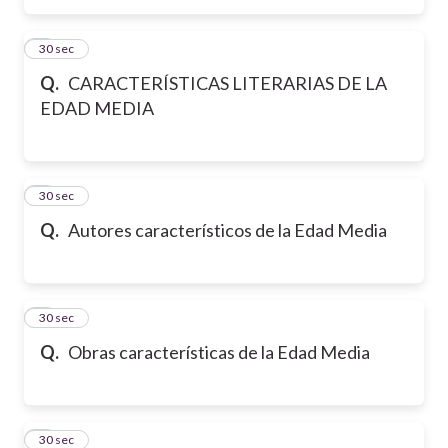
2
30 sec
Q.
CARACTERÍSTICAS LITERARIAS DE LA
EDAD MEDIA
3
30 sec
Q.
Autores característicos de la Edad Media
4
30 sec
Q.
Obras características de la Edad Media
5
30 sec