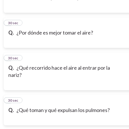
3
30 sec
Q.
¿Por dónde es mejor tomar el aire?
4
30 sec
Q.
¿Qué recorrido hace el aire al entrar por la
nariz?
5
30 sec
Q.
¿Qué toman y qué expulsan los pulmones?