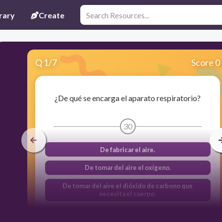
rary
Create
Q
1
/
7
Score 0
¿De qué se encarga el aparato respiratorio?
30
De fabricar el aire.
De tomar del aire el oxígeno.
De tomar del aire el dióxido de carbono que
necesita el cuerpo.