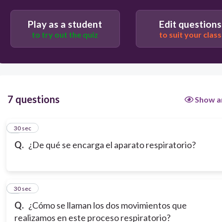
Play as a student
Edit questions
to try out the quiz
to suit your class
7 questions
Show a
1
30 sec
Q.
¿De qué se encarga el aparato respiratorio?
2
30 sec
Q.
¿Cómo se llaman los dos movimientos que
realizamos en este proceso respiratorio?