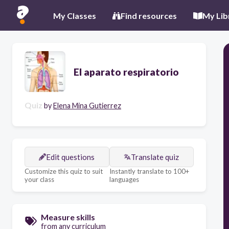
My Classes
Find resources
My Lib
El aparato respiratorio
Quiz
by
Elena Mina Gutierrez
Edit questions
Translate quiz
Customize this quiz to suit
Instantly translate to 100+
your class
languages
Measure skills
from any curriculum