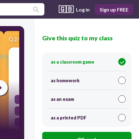
🇬🇧
Log in
Sign up FREE
Give this quiz to my class
Q
2
/
7
Score 0
¿Cómo se llaman los dos movimientos que
as a classroom game
realizamos en este proceso respiratorio?
as homework
30
as an exam
Inspiración y espiración.
Respiración y espiración.
as a printed PDF
Toma y expulsión.