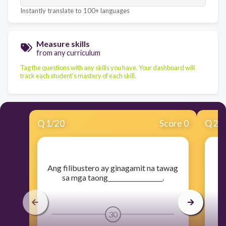
Instantly translate to 100+ languages
Measure skills
from any curriculum
Tag the questions with any skills you have. Your dashboard will
track each student's mastery of each skill.
Q
1
/
20
Score 0
Q
2
/
​Ang filibustero ay ginagamit na tawag
​
sa mga taong__________________.
30