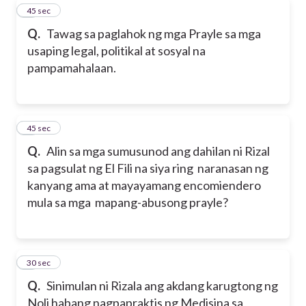
7
45 sec
Q.
Tawag sa paglahok ng mga Prayle sa mga
usaping legal, politikal at sosyal na
pampamahalaan.
8
45 sec
Q.
Alin sa mga sumusunod ang dahilan ni Rizal
sa pagsulat ng El Fili na siya ring naranasan ng
kanyang ama at mayayamang encomiendero
mula sa mga mapang-abusong prayle?
9
30 sec
Q.
Sinimulan ni Rizala ang akdang karugtong ng
Noli habang nagpapraktis ng Medisina sa