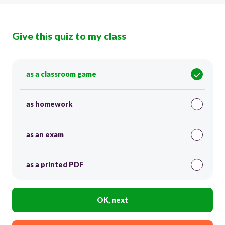
Give this quiz to my class
as a classroom game
as homework
as an exam
as a printed PDF
OK, next