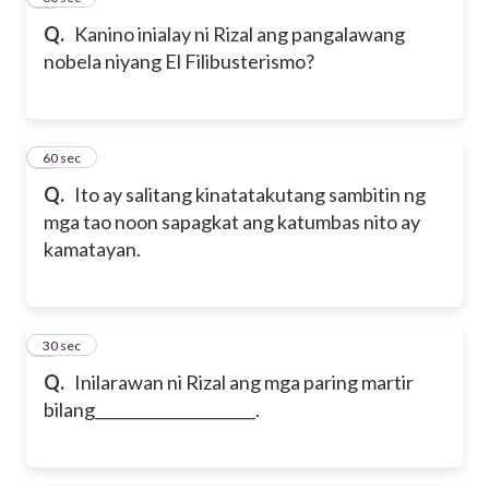
Q.
Kanino inialay ni Rizal ang pangalawang
nobela niyang El Filibusterismo?
5
60 sec
Q.
Ito ay salitang kinatatakutang sambitin ng
mga tao noon sapagkat ang katumbas nito ay
kamatayan.
6
30 sec
Q.
Inilarawan ni Rizal ang mga paring martir
bilang_____________________.