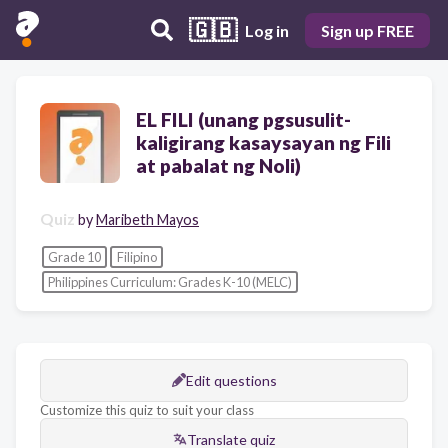
🇬🇧
Log in
Sign up FREE
EL FILI (unang pgsusulit-
kaligirang kasaysayan ng Fili
at pabalat ng Noli)
Quiz
by
Maribeth Mayos
Grade 10
Filipino
Philippines Curriculum: Grades K-10 (MELC)
Edit questions
Customize this quiz to suit your class
Translate quiz