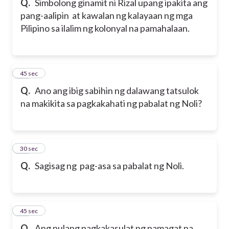
Q.
Simbolong ginamit ni Rizal upang ipakita ang
pang-aalipin at kawalan ng kalayaan ng mga
Pilipino sa ilalim ng kolonyal na pamahalaan.
17
45 sec
Q.
Ano ang ibig sabihin ng dalawang tatsulok
na makikita sa pagkakahati ng pabalat ng Noli?
18
30 sec
Q.
Sagisag ng pag-asa sa pabalat ng Noli.
19
45 sec
Q.
Ang pulang pagkakasulat ng pamagat na