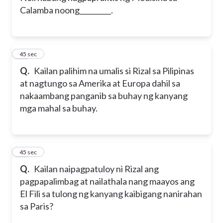
Calamba noong_________.
10
45 sec
Q.
Kailan palihim na umalis si Rizal sa Pilipinas
at nagtungo sa Amerika at Europa dahil sa
nakaambang panganib sa buhay ng kanyang
mga mahal sa buhay.
11
45 sec
Q.
Kailan naipagpatuloy ni Rizal ang
pagpapalimbag at nailathala nang maayos ang
El Fili sa tulong ng kanyang kaibigang nanirahan
sa Paris?