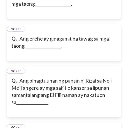
mga taong__________________.
2
30 sec
Q.
Ang erehe ay ginagamit na tawag sa mga
taong__________________.
3
30 sec
Q.
Ang pinagtuunan ng pansin ni Rizal sa Noli
Me Tangere ay mga sakit o kanser sa lipunan
samantalang ang El Fili naman ay nakatuon
sa________________
4
60 sec