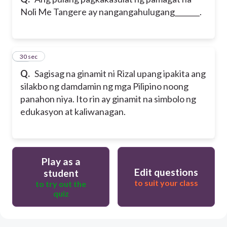
Noli Me Tangere ay nangangahulugang_______.
20
30 sec
Q.
Sagisag na ginamit ni Rizal upang ipakita ang
silakbo ng damdamin ng mga Pilipino noong
panahon niya. Ito rin ay ginamit na simbolo ng
edukasyon at kaliwanagan.
Play as a
Edit questions
student
to suit your class
to try out the
quiz