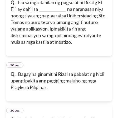
Q.
Isa sa mga dahilan ng pagsulat ni Rizal g El
Fili ay dahil sa _______________ na naranasan niya
noong siya ang nag-aaral sa Unibersidad ng Sto.
Tomas na puro teorya lamang ang itinuturo
walang aplikasyon. Ipinakikita rin ang
diskriminasyon sa mga pilipinong estudyante
mula sa mga kastila at mestizo.
15
30 sec
Q.
Bagay na ginamit ni Rizal sa pabalat ng Noli
upang ipakita ang pagiging maluho ng mga
Prayle sa Pilipinas.
16
30 sec