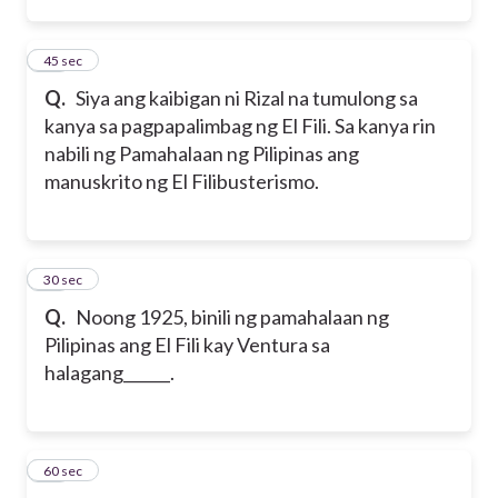
12
45 sec
Q.
Siya ang kaibigan ni Rizal na tumulong sa
kanya sa pagpapalimbag ng El Fili. Sa kanya rin
nabili ng Pamahalaan ng Pilipinas ang
manuskrito ng El Filibusterismo.
13
30 sec
Q.
Noong 1925, binili ng pamahalaan ng
Pilipinas ang El Fili kay Ventura sa
halagang______.
14
60 sec