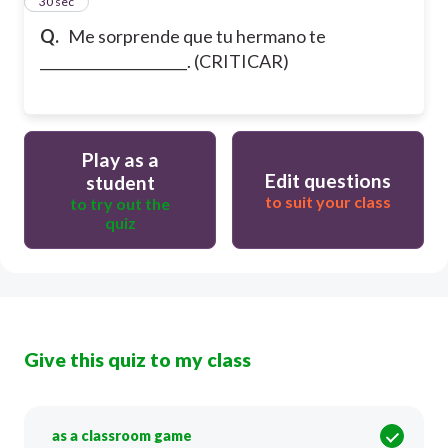
14
30 sec
Q.
Me sorprende que tu hermano te
_____________________. (CRITICAR)
Play as a
Edit questions
student
to suit your class
to try out the
quiz
Give this quiz to my class
as a classroom game