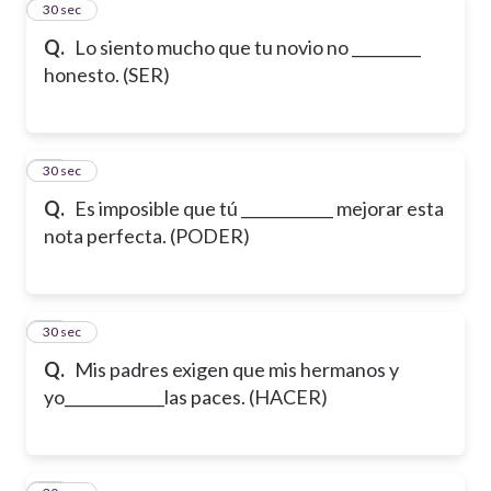
11
30 sec
Q.
Lo siento mucho que tu novio no _________
honesto. (SER)
12
30 sec
Q.
Es imposible que tú ____________ mejorar esta
nota perfecta. (PODER)
13
30 sec
Q.
Mis padres exigen que mis hermanos y
yo_____________las paces. (HACER)