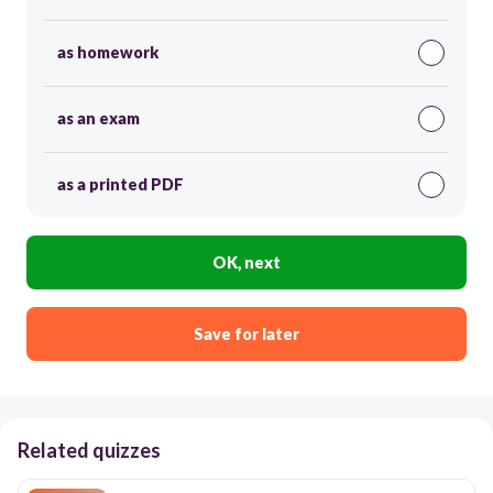
as homework
as an exam
as a printed PDF
OK, next
Save for later
Related quizzes