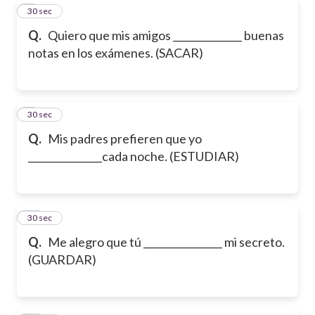
8
30 sec
Q.
Quiero que mis amigos ______________ buenas
notas en los exámenes. (SACAR)
9
30 sec
Q.
Mis padres prefieren que yo
_______________cada noche. (ESTUDIAR)
10
30 sec
Q.
Me alegro que tú ________________ mi secreto.
(GUARDAR)