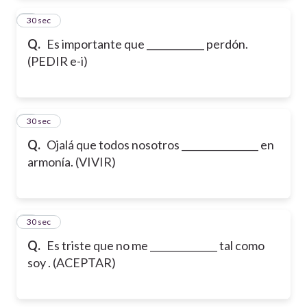
2
30 sec
Q.
Es importante que ____________ perdón.
(PEDIR e-i)
3
30 sec
Q.
Ojalá que todos nosotros ________________ en
armonía. (VIVIR)
4
30 sec
Q.
Es triste que no me ______________ tal como
soy . (ACEPTAR)