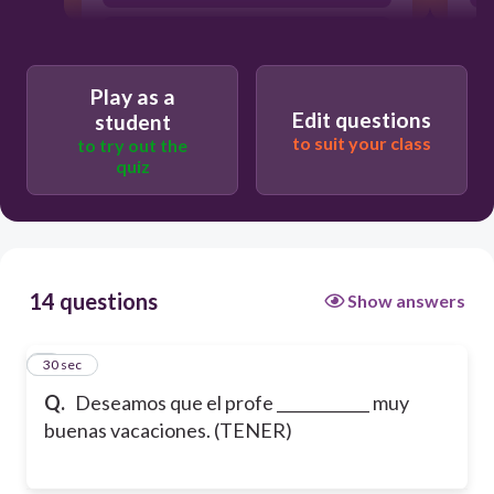
tenga
Play as a
Edit questions
student
to suit your class
to try out the
quiz
14 questions
Show answers
1
30 sec
Q.
Deseamos que el profe ____________ muy
buenas vacaciones. (TENER)