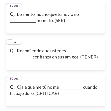
5
30 sec
Q.
Lo siento mucho que tu novio no
_______________ honesto. (SER)
6
30 sec
Q.
Recomiendo que ustedes
_____________confianza en sus amigos. (TENER)
7
30 sec
Q.
Ojalá que me tú no me _____________ cuando
trabajo duro. (CRITICAR)