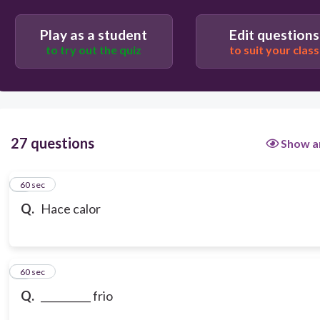
Play as a student
Edit questions
to try out the quiz
to suit your class
27 questions
Show a
1
60 sec
Q.
Hace calor
2
60 sec
Q.
__________ frio