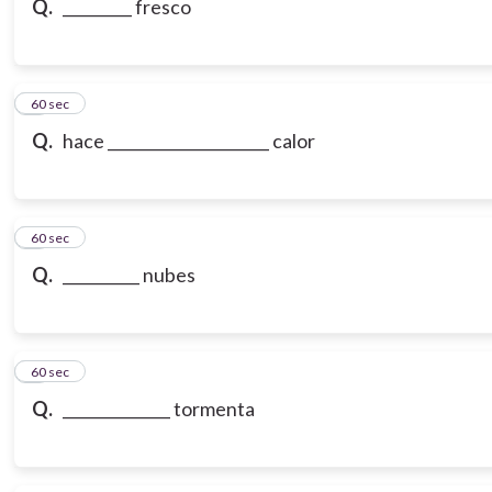
Q.
_________ fresco
7
60 sec
Q.
hace _____________________ calor
8
60 sec
Q.
__________ nubes
9
60 sec
Q.
______________ tormenta