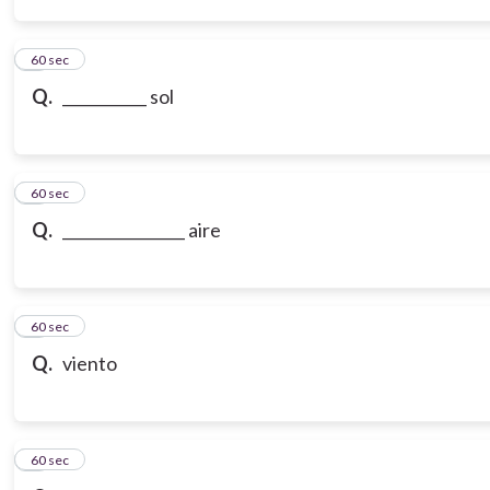
3
60 sec
Q.
___________ sol
4
60 sec
Q.
________________ aire
5
60 sec
Q.
viento
6
60 sec