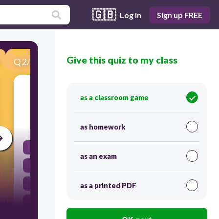
🇬🇧
Log in
Sign up FREE
Give this quiz to my class
Q
2
/
27
Score 0
__________ frio
as a classroom game
60
as homework
esta
as an exam
hace
hay
as a printed PDF
es