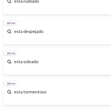
Q.
esta nublado
18
60 sec
Q.
esta despejado
19
60 sec
Q.
esta soleado
20
60 sec
Q.
esta tormentoso