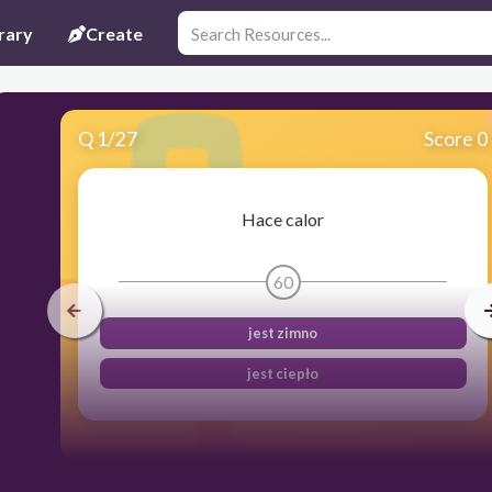
rary
Create
Q
1
/
27
Score 0
Hace calor
60
jest zimno
jest ciepło