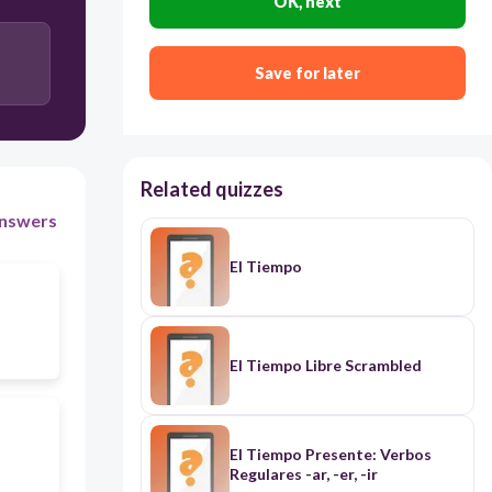
OK, next
Save for later
Related quizzes
nswers
El Tiempo
El Tiempo Libre Scrambled
El Tiempo Presente: Verbos
Regulares -ar, -er, -ir