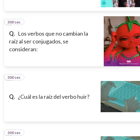
300 sec
5
Q.
Los verbos que no cambian la
raíz al ser conjugados, se
consideran:
300 sec
6
Q.
¿Cuál es la raíz del verbo huir?
300 sec
7