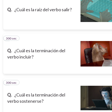
Q.
¿Cuál es la raíz del verbo salir?
300 sec
8
Q.
¿Cuál es la terminación del
verbo incluir?
300 sec
9
Q.
¿Cuál es la terminación del
verbo sostenerse?