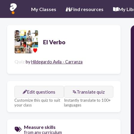
My Classes
Find resources
My Lib
El Verbo
Quiz
by
Hildegardo Avila - Carranza
Edit questions
Translate quiz
Customize this quiz to suit
Instantly translate to 100+
your class
languages
Measure skills
from any curriculum