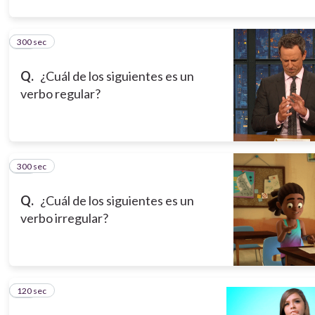
300 sec
10
Q.
¿Cuál de los siguientes es un
verbo regular?
300 sec
11
Q.
¿Cuál de los siguientes es un
verbo irregular?
120 sec
12