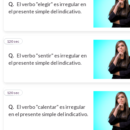
Q.
El verbo "elegir" es irregular en
el presente simple del indicativo.
120 sec
13
Q.
El verbo "sentir" es irregular en
el presente simple del indicativo.
120 sec
14
Q.
El verbo "calentar" es irregular
en el presente simple del indicativo.