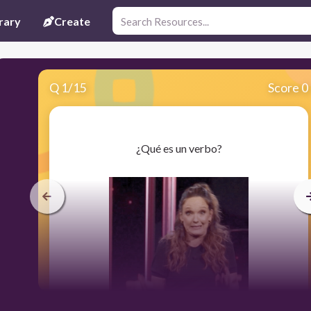
rary
Create
Q
1
/
15
Score 0
​¿Qué es un verbo?