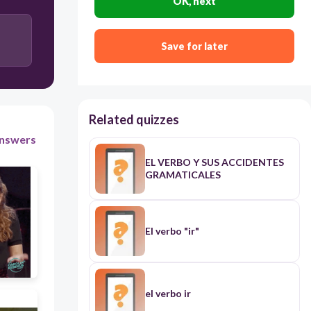
OK, next
Users enter free text
Save for later
Related quizzes
nswers
EL VERBO Y SUS ACCIDENTES
GRAMATICALES
El verbo "ir"
el verbo ir