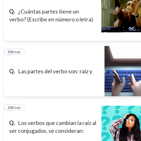
Q.
¿Cuántas partes tiene un
verbo? (Escribe en número o letra)
300 sec
3
Q.
Las partes del verbo son: raíz y
300 sec
4
Q.
Los verbos que cambian la raíz al
ser conjugados, se consideran: