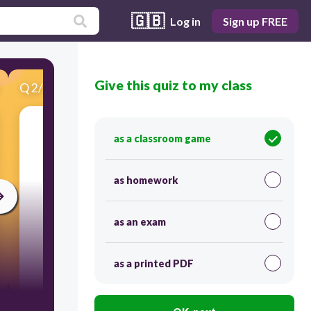
🇬🇧
Log in
Sign up FREE
Give this quiz to my class
Q
2
/
15
Score 0
as a classroom game
​¿Cuántas partes tiene un verbo? (Escribe en
número o letra)
as homework
as an exam
as a printed PDF
300