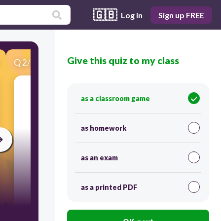
🇬🇧
Log in
Sign up FREE
Give this quiz to my class
Q
2
/
26
Score 0
kiwnąłem głową
as a classroom game
as homework
as an exam
as a printed PDF