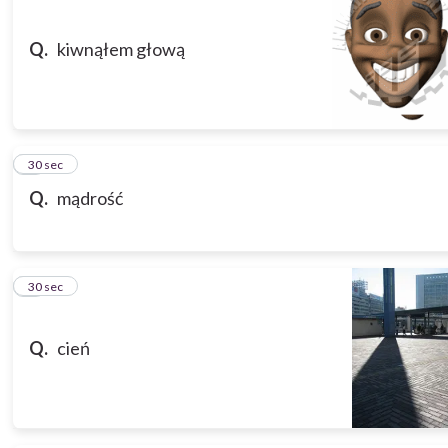
Q.
kiwnąłem głową
3
30 sec
Q.
mądrość
4
30 sec
Q.
cień