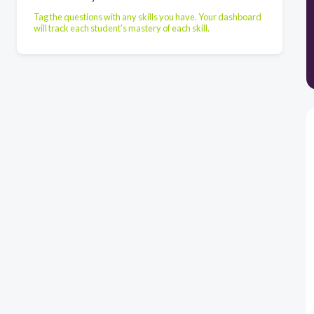
Tag the questions with any skills you have. Your dashboard
will track each student's mastery of each skill.