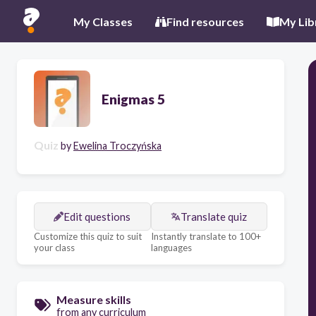
My Classes
Find resources
My Lib
Enigmas 5
Quiz
by
Ewelina Troczyńska
Edit questions
Translate quiz
Customize this quiz to suit
Instantly translate to 100+
your class
languages
Measure skills
from any curriculum