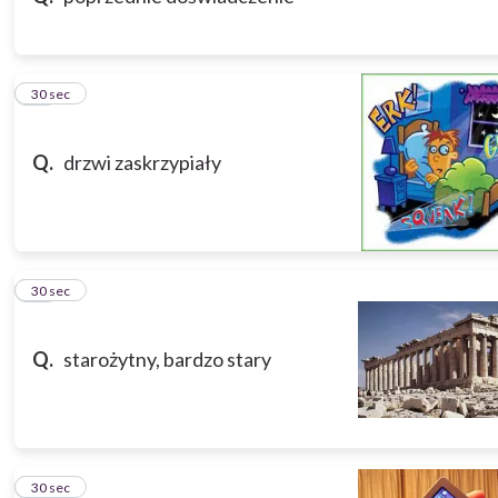
18
30 sec
Q.
drzwi zaskrzypiały
19
30 sec
Q.
starożytny, bardzo stary
20
30 sec