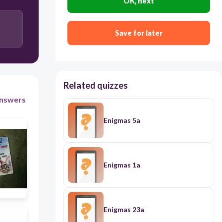
OK, next
30
I nodded
Save for later
Related quizzes
nswers
Enigmas 5a
Enigmas 1a
Enigmas 23a