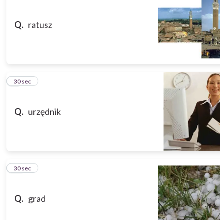
Q.
ratusz
9
30 sec
Q.
urzędnik
10
30 sec
Q.
grad