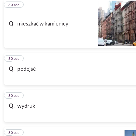
5
30 sec
Q.
mieszkać w kamienicy
6
30 sec
Q.
podejść
7
30 sec
Q.
wydruk
8
30 sec