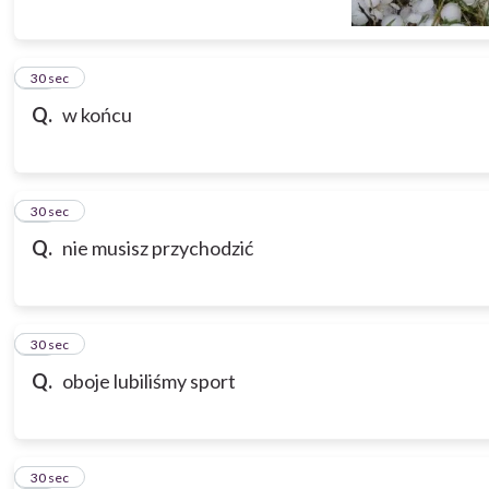
11
30 sec
Q.
w końcu
12
30 sec
Q.
nie musisz przychodzić
13
30 sec
Q.
oboje lubiliśmy sport
14
30 sec