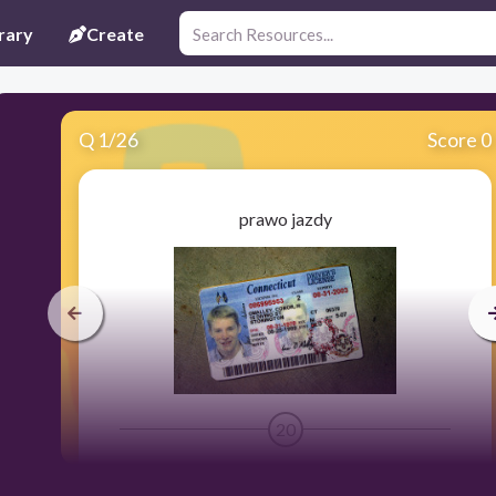
rary
Create
Q
1
/
26
Score 0
prawo jazdy
20
driving licence