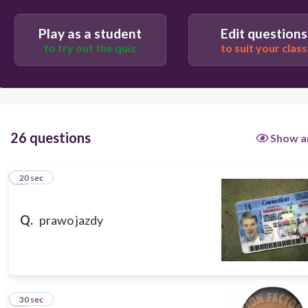
Play as a student
Edit questions
to try out the quiz
to suit your class
26 questions
Show a
1
20 sec
Q.
prawo jazdy
2
30 sec