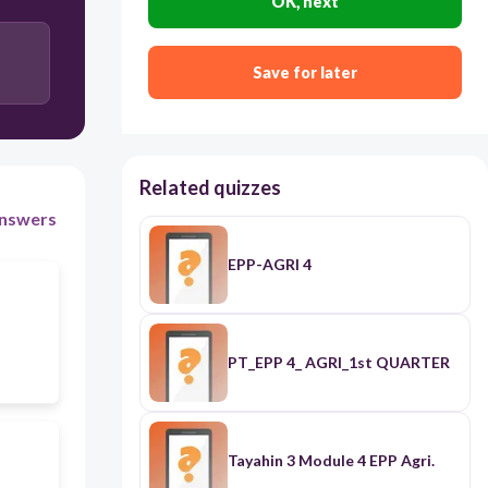
OK, next
Save for later
Related quizzes
nswers
EPP-AGRI 4
PT_EPP 4_ AGRI_1st QUARTER
Tayahin 3 Module 4 EPP Agri.