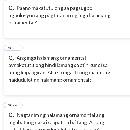
Q.
Paano makatutulong sa pagsugpo
ngpolusyon ang pagtatanim ng mga halamang
ornamental?
9
30 sec
Q.
Ang mga halamang ornamental
aynakatutulong hindi lamang sa atin kundi sa
ating kapaligiran. Alin sa mga itoang mabuting
naidudulot ng halamang ornamental?
10
30 sec
Q.
Nagtanim ng halamang ornamental ang
mgabatang nasa ikaapat na baitang. Anong
kabutihan ang maidudulot nito sa kanila?