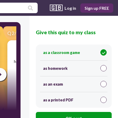
🇬🇧
Log in
Sign up FREE
Give this quiz to my class
Q
2
/
40
Score 0
as a classroom game
​Ang mga sumusunod ang mga
halamangornamental MALIBAN sa isa, ano ito?
as homework
30
as an exam
as a printed PDF