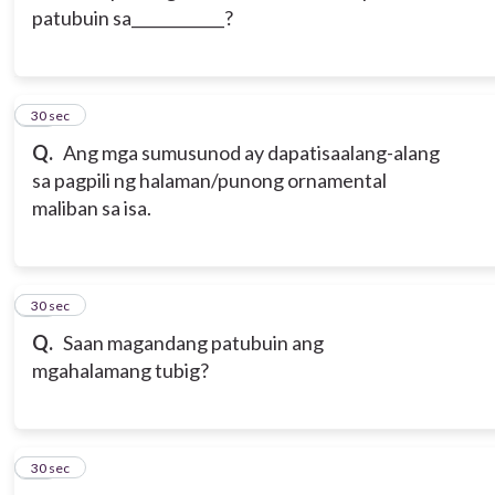
patubuin sa____________?
14
30 sec
Q.
Ang mga sumusunod ay dapatisaalang-alang
sa pagpili ng halaman/punong ornamental
maliban sa isa.
15
30 sec
Q.
Saan magandang patubuin ang
mgahalamang tubig?
16
30 sec