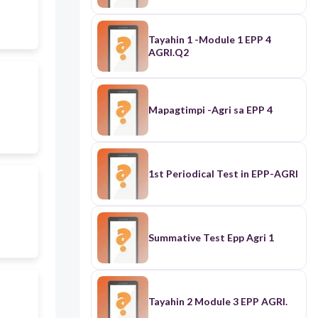
Tayahin 1 -Module 1 EPP 4
AGRI.Q2
Mapagtimpi -Agri sa EPP 4
1st Periodical Test in EPP-AGRI
Summative Test Epp Agri 1
Tayahin 2 Module 3 EPP AGRI.