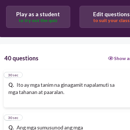
narseri
Play as a student
Edit questions
to try out the quiz
to suit your class
herbal
40 questions
Show a
1
30 sec
Q.
Ito ay mga tanim na ginagamit napalamuti sa
mga tahanan at paaralan.
2
30 sec
Q.
Ang mga sumusunod ang mga