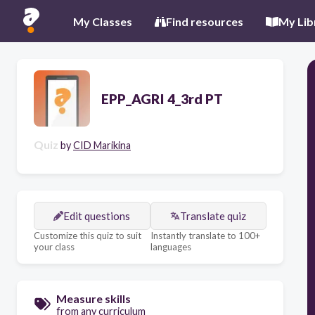
My Classes
Find resources
My Lib
EPP_AGRI 4_3rd PT
Quiz
by
CID Marikina
Edit questions
Translate quiz
Customize this quiz to suit
Instantly translate to 100+
your class
languages
Measure skills
from any curriculum