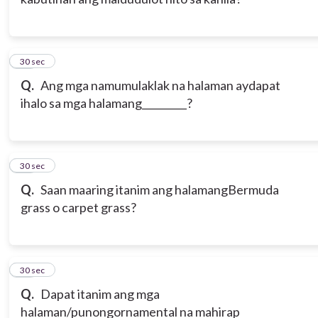
11
30 sec
Q.
Ang mga namumulaklak na halaman aydapat
ihalo sa mga halamang_________?
12
30 sec
Q.
Saan maaring itanim ang halamangBermuda
grass o carpet grass?
13
30 sec
Q.
Dapat itanim ang mga
halaman/punongornamental na mahirap