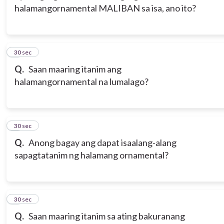
halamangornamental MALIBAN sa isa, ano ito?
3
30 sec
Q.
Saan maaring itanim ang
halamangornamental na lumalago?
4
30 sec
Q.
Anong bagay ang dapat isaalang-alang
sapagtatanim ng halamang ornamental?
5
30 sec
Q.
Saan maaring itanim sa ating bakuranang