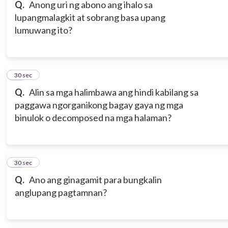
Q.
Anong uri ng abono ang ihalo sa
lupangmalagkit at sobrang basa upang
lumuwang ito?
17
30 sec
Q.
Alin sa mga halimbawa ang hindi kabilang sa
paggawa ngorganikong bagay gaya ng mga
binulok o decomposed na mga halaman?
18
30 sec
Q.
Ano ang ginagamit para bungkalin
anglupang pagtamnan?