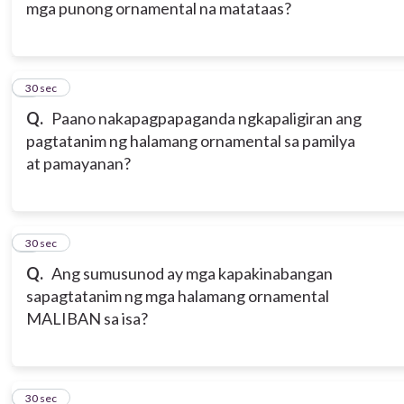
mga punong ornamental na matataas?
6
30 sec
Q.
Paano nakapagpapaganda ngkapaligiran ang
pagtatanim ng halamang ornamental sa pamilya
at pamayanan?
7
30 sec
Q.
Ang sumusunod ay mga kapakinabangan
sapagtatanim ng mga halamang ornamental
MALIBAN sa isa?
8
30 sec