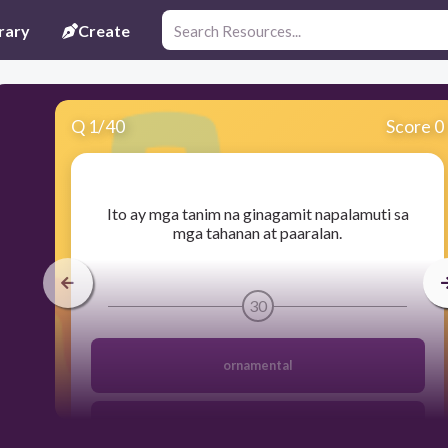
rary
Create
Q
1
/
40
Score 0
​Ito ay mga tanim na ginagamit napalamuti sa
mga tahanan at paaralan.
30
ornamental
gulay