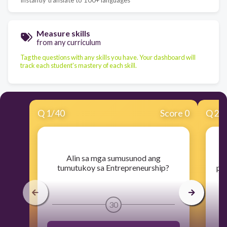
Measure skills
from any curriculum
Tag the questions with any skills you have. Your dashboard will
track each student's mastery of each skill.
Q
1
/
40
Score 0
Q
2
/
​Alin sa mga sumusunod ang
tumutukoy sa Entrepreneurship?
pi
30