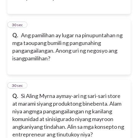
2
30 sec
Q.
Ang pamilihan ay lugar na pinupuntahan ng
mga taoupang bumili ng pangunahing
pangangailangan. Anong uri ng negosyo ang
isangpamilihan?
3
30 sec
Q.
Si Aling Myrna aymay-ari ng sari-sari store
at marami siyang produktong binebenta. Alam
niya angmga pangangailangan ng kanilang
komunidad at sinisigurado niyang mayroon
angkaniyang tindahan. Alin sa mga konsepto ng
entrepreneur ang tinutukoy niya?