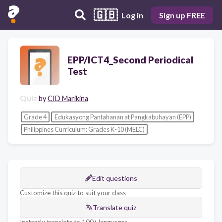
🇬🇧
Log in
Sign up FREE
EPP/ICT4_Second Periodical
Test
Quiz
by
CID Marikina
Grade 4
Edukasyong Pantahanan at Pangkabuhayan (EPP)
Philippines Curriculum: Grades K-10 (MELC)
Edit questions
Customize this quiz to suit your class
Translate quiz
Instantly translate to 100+ languages