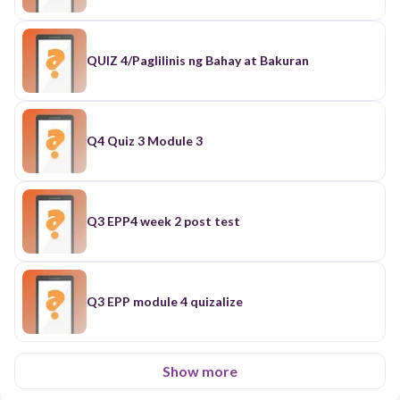
QUIZ 4/Paglilinis ng Bahay at Bakuran
Q4 Quiz 3 Module 3
Q3 EPP4 week 2 post test
Q3 EPP module 4 quizalize
Show more