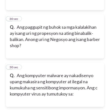
4
30 sec
Q.
Ang paggupit ng buhok sa mga kalalakihan
ay isang uri ng propesyon na ating binabalik-
balikan. Anong uri ng Negosyo ang isang barber
shop?
5
30 sec
Q.
Ang kompyuter malware ay nakadisenyo
upang makasira ng kompyuter at ilegal na
kumukuha ng sensitibong impormasyon. Ang c
kompyuter virus ay tumutukoy sa: