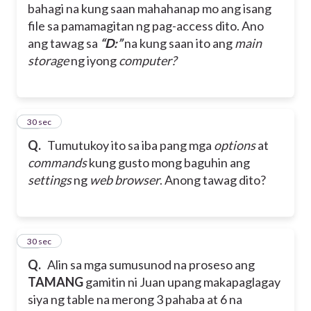
bahagi na kung saan mahahanap mo ang isang
file sa pamamagitan ng pag-access dito. Ano
ang tawag sa
“D:”
na kung saan ito ang
main
storage
ng iyong
computer?
16
30 sec
Q.
Tumutukoy ito sa iba pang mga
options
at
commands
kung gusto mong baguhin ang
settings
ng
web browser
. Anong tawag dito?
17
30 sec
Q.
Alin sa mga sumusunod na proseso ang
TAMANG
gamitin ni Juan upang makapaglagay
siya ng table na merong 3 pahaba at 6 na