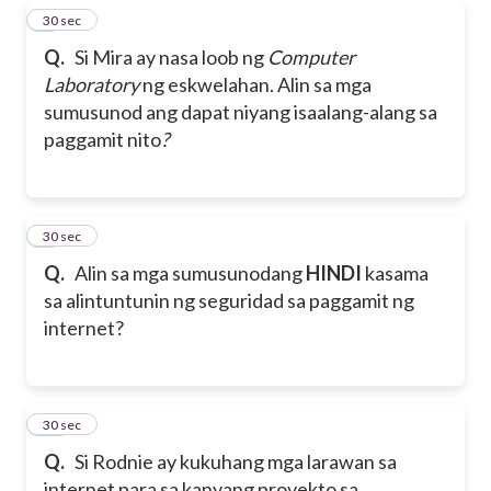
8
30 sec
Q.
Si Mira ay nasa loob ng
Computer
Laboratory
ng eskwelahan. Alin sa mga
sumusunod ang dapat niyang isaalang-alang sa
paggamit nito
?
9
30 sec
Q.
Alin sa mga sumusunodang
HINDI
kasama
sa alintuntunin ng seguridad sa paggamit ng
internet?
10
30 sec
Q.
Si Rodnie ay kukuhang mga larawan sa
internet para sa kanyang proyekto sa