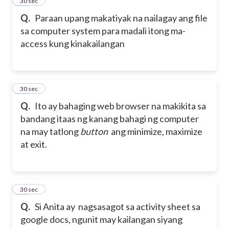
28
30 sec
Q.
Paraan upang makatiyak na nailagay ang file
sa computer
system para madali itong ma-
access kung kinakailangan
29
30 sec
Q.
Ito ay bahaging web browser na makikita sa
bandang itaas ng kanang bahagi ng computer
na may tatlong
button
ang minimize, maximize
at exit.
30
30 sec
Q.
Si Anita ay nagsasagot sa activity sheet sa
google docs, ngunit may kailangan siyang