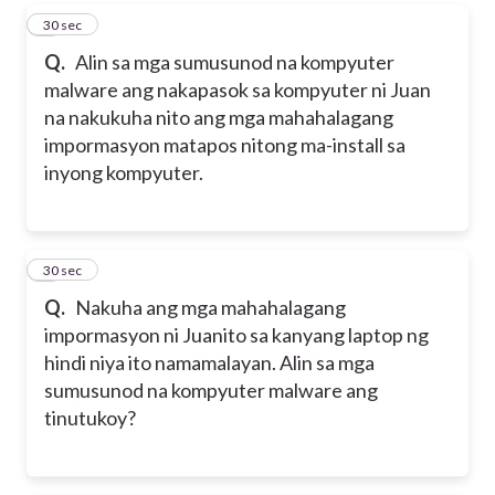
6
30 sec
Q.
Alin sa mga sumusunod na kompyuter
malware ang nakapasok sa kompyuter ni Juan
na nakukuha nito ang mga mahahalagang
impormasyon matapos nitong ma-install sa
inyong kompyuter.
7
30 sec
Q.
Nakuha ang mga mahahalagang
impormasyon ni Juanito sa kanyang laptop ng
hindi niya ito namamalayan. Alin sa mga
sumusunod na kompyuter malware ang
tinutukoy?