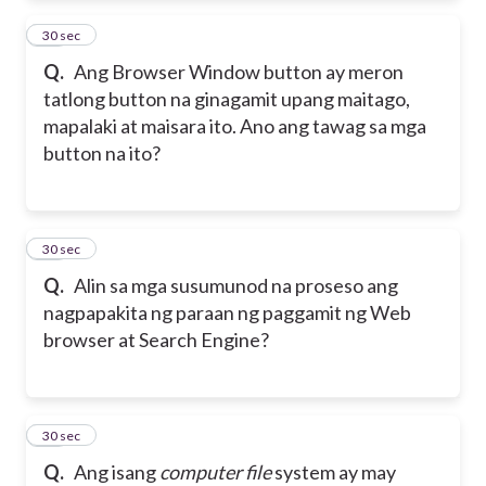
13
30 sec
Q.
Ang Browser Window button ay meron
tatlong button na ginagamit upang maitago,
mapalaki at maisara ito. Ano ang tawag sa mga
button na ito?
14
30 sec
Q.
Alin sa mga susumunod na proseso ang
nagpapakita ng paraan ng paggamit ng Web
browser at Search Engine?
15
30 sec
Q.
Ang isang
computer file
system ay may