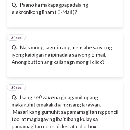
Q.
Paano ka makapagpapadala ng
elekronikong liham ( E-Mail )?
38
30 sec
Q.
Nais mong sagutin ang mensahe sa iyo ng
iyong kaibigan na ipinadala sa iyong E-mail.
Anong button ang kailanagn mong I click?
39
30 sec
Q.
Isang
software
na ginagamit upang
makaguhit omakalikha ng
isang larawan.
Maaari kang gumuhit sa pamamagitan ng pencil
tool at
maglagay ng iba’t ibang kulay sa
pamamagitan color picker at color box