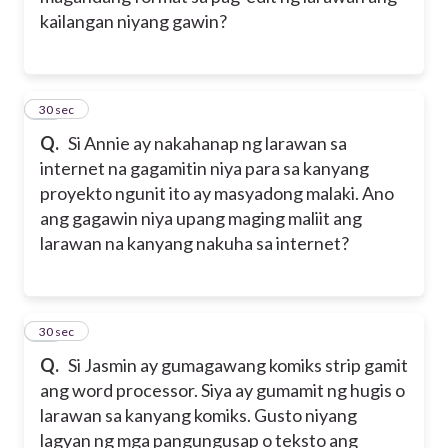
kailangan niyang gawin?
24
30 sec
Q.
Si Annie ay nakahanap ng larawan sa
internet na gagamitin niya para sa kanyang
proyekto ngunit ito ay masyadong malaki. Ano
ang gagawin niya upang maging maliit ang
larawan na kanyang nakuha sa internet?
25
30 sec
Q.
Si Jasmin ay gumagawang komiks strip gamit
ang word processor. Siya ay gumamit ng hugis o
larawan sa kanyang komiks. Gusto niyang
lagyan ng mga pangungusap o teksto ang