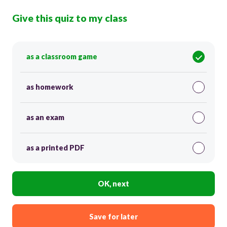
Give this quiz to my class
as a classroom game
as homework
as an exam
as a printed PDF
OK, next
Save for later