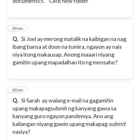
documents
5. Click new folder
33
30 sec
Q.
Si Joel ay merong matalik na kaibigan na nag
ibang bansa at doon
na tumira, ngayon ay nais
niya itong makausap. Anong maaari
niyang
gamitin upang mapadalhan ito ng mensahe?
34
30 sec
Q.
Si Sarah ay walang e-mail na gagamitin
upang makapagsubmit ng
kanyang gawa sa
kanyang guro ngayon pandemya. Ano ang
kailangan niyang gawin upang makapag
submit
nasiya?