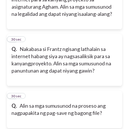
asignaturang Agham. Alin sa mga sumusunod
na legalidad ang dapat niyang isaalang-alang?
11
30 sec
Q.
Nakabasa si Frantz ngisang lathalain sa
internet habang siya ay nagsasaliksik para sa
kanyangproyekto. Alin sa mga sumusunod na
panuntunan ang dapat niyang gawin?
12
30 sec
Q.
Alin sa mga sumusunod na proseso ang
nagpapakita ng pag-save ng bagong file?