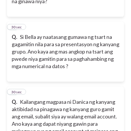
na ginawa niya?
20
30 sec
Q.
Si Bella ay naatasang gumawa ng tsart na
gagamitin nila para sa presentasyon ng kanyang
grupo. Ano kaya ang mas angkop na tsart ang
pwede niya gamitin para sa paghahambing ng
mga numerical na datos ?
21
30 sec
Q.
Kailangang magpasa ni Danica ng kanyang
aktibidad na pinagawa ng kanyang guro gamit
ang email, subalit siya ay walang email account.
Ano kaya ang dapat niyang gawin para