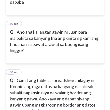
pababa
18
30 sec
Q.
Ano ang kailangan gawin ni Juan para
maipakita sa kanyang Ina ang kinita ng kanilang
tindahan sa bawat araw at sa buong isang
linggo?
19
30 sec
Q.
Gamit ang table saspreadsheet nilagay ni
Ronnie ang mga datos na kanyang nasaliksik
subalit napansin niya na walang border ang
kanyang gawa. Ano kaya ang dapat niyang
gawin upang magkaroon ng border ang datos