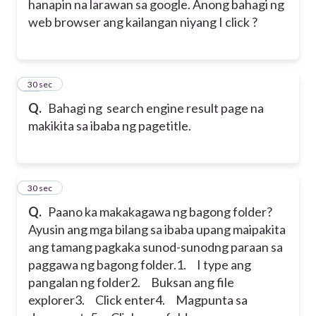
hanapin na larawan sa google. Anong bahagi ng
web browser ang kailangan niyang I click ?
31
30 sec
Q.
Bahagi ng search engine result page na
makikita sa ibaba ng page
title.
32
30 sec
Q.
Paano ka makakagawa ng bagong folder?
Ayusin ang mga bilang sa ibaba upang maipakita
ang tamang pagkaka sunod-sunodng paraan sa
paggawa ng bagong folder.
1. I type ang
pangalan ng folder
2. Buksan ang file
explorer
3. Click enter
4. Magpunta sa