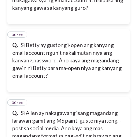
makagawa sya ng email account at maipasa ang
kanyang gawa sa kanyang guro?
22
30 sec
Q.
Si Betty ay gustong i-open ang kanyang
email account ngunit nakalimutan niya ang
kanyang password. Ano kaya ang magandang
gawin ni Betty para ma-open niya ang kanyang
email account?
23
30 sec
Q.
Si Allen ay nakagawang isang magandang
larawan gamit ang MS paint, gusto niya itong i-
post sa social media. Ano kaya ang mas
magandang format sa pag-edit ng larawan ang