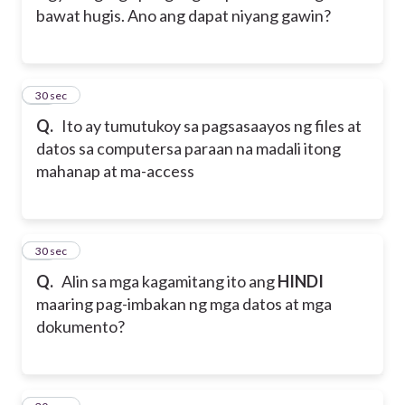
bawat hugis. Ano ang dapat niyang gawin?
26
30 sec
Q.
Ito ay tumutukoy sa pagsasaayos ng files at
datos sa computer
sa paraan na madali itong
mahanap at ma-access
27
30 sec
Q.
Alin sa mga kagamitang ito ang
HINDI
maaring pag-imbakan ng mga datos at mga
dokumento?