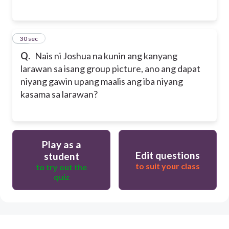
40
30 sec
Q.
Nais ni Joshua na kunin ang kanyang
larawan sa isang group picture, ano ang dapat
niyang gawin upang maalis ang iba niyang
kasama sa larawan?
Play as a
Edit questions
student
to suit your class
to try out the
quiz