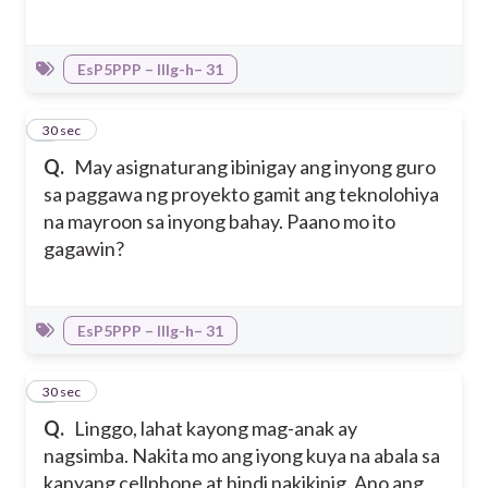
EsP5PPP – IIIg-h– 31
8
30 sec
Q.
May asignaturang ibinigay ang inyong guro
sa paggawa ng proyekto gamit ang teknolohiya
na mayroon sa inyong bahay. Paano mo ito
gagawin?
EsP5PPP – IIIg-h– 31
9
30 sec
Q.
Linggo, lahat kayong mag-anak ay
nagsimba. Nakita mo ang iyong kuya na abala sa
kanyang cellphone at hindi nakikinig. Ano ang