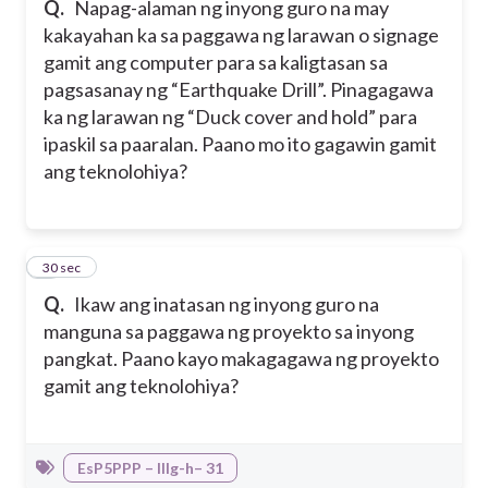
Q.
Napag-alaman ng inyong guro na may
kakayahan ka sa paggawa ng larawan o signage
gamit ang computer para sa kaligtasan sa
pagsasanay ng “Earthquake Drill”. Pinagagawa
ka ng larawan ng “Duck cover and hold” para
ipaskil sa paaralan. Paano mo ito gagawin gamit
ang teknolohiya?
5
30 sec
Q.
Ikaw ang inatasan ng inyong guro na
manguna sa paggawa ng proyekto sa inyong
pangkat. Paano kayo makagagawa ng proyekto
gamit ang teknolohiya?
EsP5PPP – IIIg-h– 31