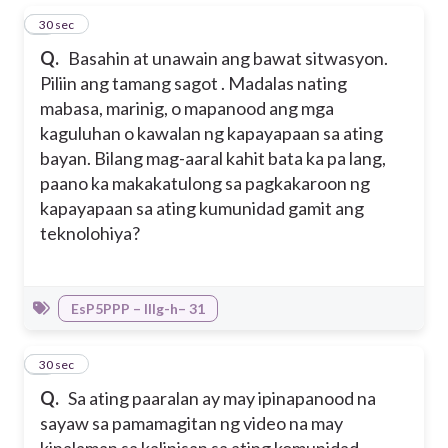
1
30 sec
Q.
Basahin at unawain ang bawat sitwasyon.
Piliin ang tamang sagot . Madalas nating
mabasa, marinig, o mapanood ang mga
kaguluhan o kawalan ng kapayapaan sa ating
bayan. Bilang mag-aaral kahit bata ka pa lang,
paano ka makakatulong sa pagkakaroon ng
kapayapaan sa ating kumunidad gamit ang
teknolohiya?
EsP5PPP – IIIg-h– 31
2
30 sec
Q.
Sa ating paaralan ay may ipinapanood na
sayaw sa pamamagitan ng video na may