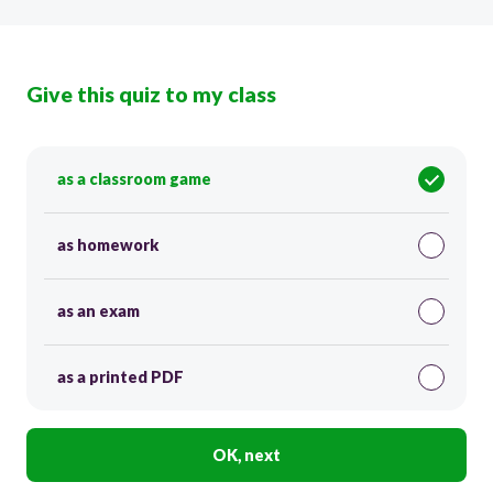
Give this quiz to my class
as a classroom game
as homework
as an exam
as a printed PDF
OK, next