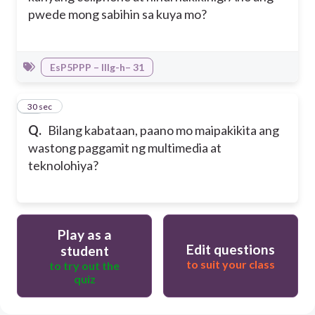
pwede mong sabihin sa kuya mo?
EsP5PPP – IIIg-h– 31
10
30 sec
Q.
Bilang kabataan, paano mo maipakikita ang
wastong paggamit ng multimedia at
teknolohiya?
Play as a
Edit questions
student
to suit your class
to try out the
quiz