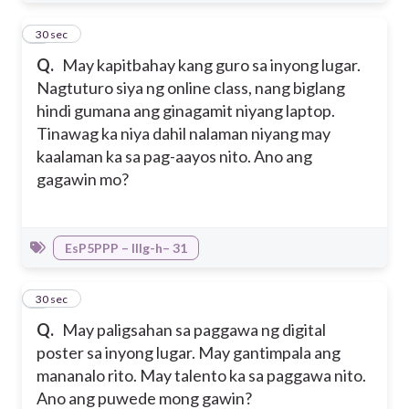
6
30 sec
Q.
May kapitbahay kang guro sa inyong lugar.
Nagtuturo siya ng online class, nang biglang
hindi gumana ang ginagamit niyang laptop.
Tinawag ka niya dahil nalaman niyang may
kaalaman ka sa pag-aayos nito. Ano ang
gagawin mo?
EsP5PPP – IIIg-h– 31
7
30 sec
Q.
May paligsahan sa paggawa ng digital
poster sa inyong lugar. May gantimpala ang
mananalo rito. May talento ka sa paggawa nito.
Ano ang puwede mong gawin?