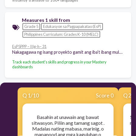
Measures 1 skill from
Grade 5
Edukasyon sa Pagpapakatao (EsP)
Philippines Curriculum: Grades K-10 (MELC)
EsP5PPP – IIIg-h– 31
Nakagagawa ng isang proyekto gamit ang iba’t ibang multimedia at technology tools sa pagpapatupad ng mga batas sa kalinisan, kaligtasan, kalusugan at kapayapaan
Track each student's skills and progress in your Mastery
dashboards
Q
1
/
10
Score 0
Q
2
/
Basahin at unawain ang bawat
Sa
sitwasyon. Piliin ang tamang sagot .
na
Madalas nating mabasa, marinig, o
m
mapanood ang mga kaguluhan o
ko