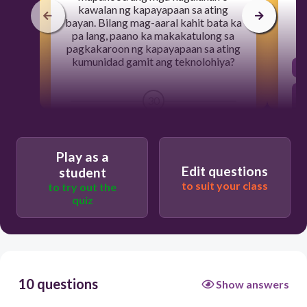
kawalan ng kapayapaan sa ating
bayan. Bilang mag-aaral kahit bata ka
pa lang, paano ka makakatulong sa
pagkakaroon ng kapayapaan sa ating
kumunidad gamit ang teknolohiya?
30
I-post sa facebook ang lahat ng nais
nang hindi pinag-iisipan.
Play as a
Edit questions
Wala sa nabanggit
student
to suit your class
to try out the
Gayahin ang mararahas na gawain na
quiz
napanonood na palabas sa telebisyon.
Maging responsable at magkaroon ng
disiplina sa paggamit ng multimedia at
teknolohiya.
10 questions
Show answers