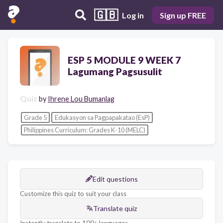
🇬🇧
Log in
Sign up FREE
ESP 5 MODULE 9 WEEK 7
Lagumang Pagsusulit
Quiz
by
Ihrene Lou Bumanlag
Grade 5
Edukasyon sa Pagpapakatao (EsP)
Philippines Curriculum: Grades K-10 (MELC)
Edit questions
Customize this quiz to suit your class
Translate quiz
Instantly translate to 100+ languages