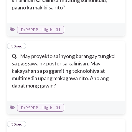
kinalaman sa kalinisan sa ating komunidad,
paano ka makikiisa rito?
EsP5PPP – IIIg-h– 31
3
30 sec
Q.
May proyekto sa inyong barangay tungkol
sa paggawa ng poster sa kalinisan. May
kakayahan sa paggamit ng teknolohiya at
multimedia upang makagawa nito. Ano ang
dapat mong gawin?
EsP5PPP – IIIg-h– 31
4
30 sec