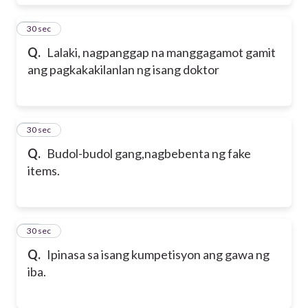
31
30 sec
Q.
Lalaki, nagpanggap na manggagamot gamit
ang pagkakakilanlan ng isang doktor
32
30 sec
Q.
Budol-budol gang,nagbebenta ng fake
items.
33
30 sec
Q.
Ipinasa sa isang kumpetisyon ang gawa ng
iba.