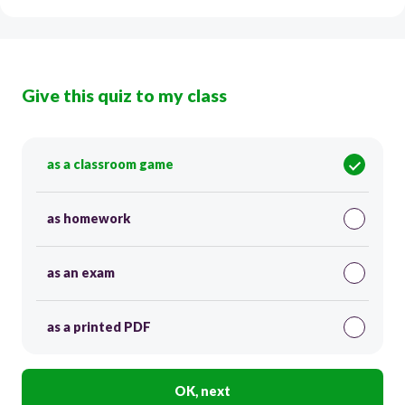
Give this quiz to my class
as a classroom game
as homework
as an exam
as a printed PDF
OK, next