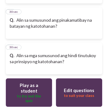
39
30 sec
Q.
Alin sa sumusunod ang pinakamatibay na
batayan ng katotohanan?
40
30 sec
Q.
Alin sa mga sumusunod ang hindi tinutukoy
sa prinsipyo ng katotohanan?
Play as a
Edit questions
student
to suit your class
to try out the
quiz