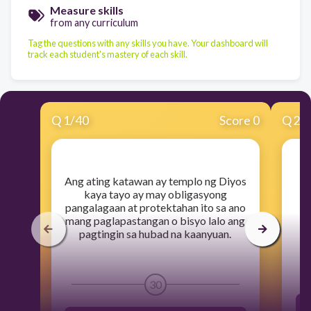
Measure skills
from any curriculum
Tag the questions with any skills you have. Your dashboard will
track each student's mastery of each skill.
Q
1
/
40
Score 0
Q
2
/
​Ang ating katawan ay templo ng Diyos
​
kaya tayo ay may obligasyong
i
pangalagaan at protektahan ito sa ano
wa
mang paglapastangan o bisyo lalo ang
pagtingin sa hubad na kaanyuan.
30