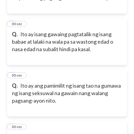
2
30 sec
Q.
Ito ay isang gawaing pagtatalik ng isang
babae at lalaki na wala pa sa wastong edad o
nasa edad na subalit hindi pa kasal.
3
30 sec
Q.
Ito ay ang pamimilit ng isang tao na gumawa
ng isang seksuwal na gawain nang walang
pagsang-ayon nito.
4
30 sec