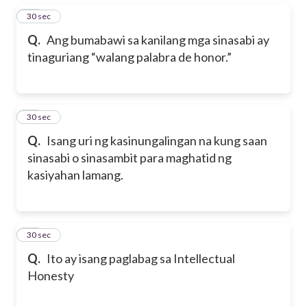
28
30 sec
Q.
Ang bumabawi sa kanilang mga sinasabi ay
tinaguriang “walang palabra de honor.”
29
30 sec
Q.
Isang uri ng kasinungalingan na kung saan
sinasabi o sinasambit para maghatid ng
kasiyahan lamang.
30
30 sec
Q.
Ito ay isang paglabag sa Intellectual
Honesty