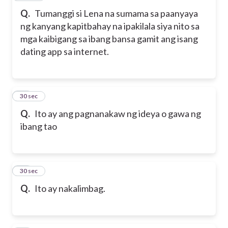
Q.
Tumanggi si Lena na sumama sa paanyaya
ng kanyang kapitbahay na ipakilala siya nito sa
mga kaibigang sa ibang bansa gamit ang isang
dating app sa internet.
21
30 sec
Q.
Ito ay ang pagnanakaw ng ideya o gawa ng
ibang tao
22
30 sec
Q.
Ito ay nakalimbag.