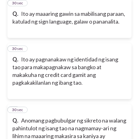
23
30 sec
Q.
Ito ay maaaring gawin sa mabilisang paraan,
katulad ng sign language, galaw o pananalita.
24
30 sec
Q.
Ito ay pagnanakaw ng identidad ng isang
tao para makapagnakaw sa bangko at
makakuha ng credit card gamit ang
pagkakakilanlan ng ibang tao.
25
30 sec
Q.
Anomang pagbubulgar ng sikreto na walang
pahintulot ng isang tao na nagmamay-ari ng
lihim na maaaring makasira sa kaniya ay