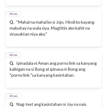
12
30 sec
Q.
“Mahal na mahal ko si Jojo. Hindi ko kayang
mabuhay na wala siya. Magtitiis ako kahit na
sinasaktan niya ako.”
13
30 sec
Q.
Ipinadala ni Aman ang porno link sa kanyang
kaibigan na si Bong at ipinasa ni Bong ang
“porno link “sa kanyang kasintahan.
14
30 sec
Q.
Nag-text ang kasintahan ni Joy na nais