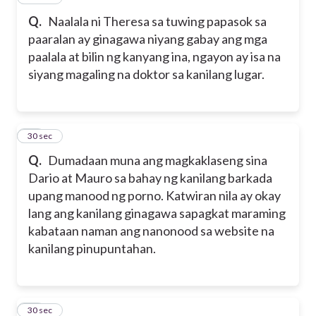
Q.
Naalala ni Theresa sa tuwing papasok sa
paaralan ay ginagawa niyang gabay ang mga
paalala at bilin ng kanyang ina, ngayon ay isa na
siyang magaling na doktor sa kanilang lugar.
19
30 sec
Q.
Dumadaan muna ang magkaklaseng sina
Dario at Mauro sa bahay ng kanilang barkada
upang manood ng porno. Katwiran nila ay okay
lang ang kanilang ginagawa sapagkat maraming
kabataan naman ang nanonood sa website na
kanilang pinupuntahan.
20
30 sec