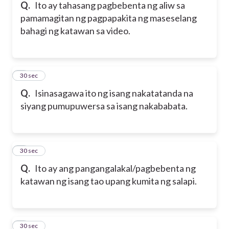
Q.
Ito ay tahasang pagbebenta ng aliw sa
pamamagitan ng pagpapakita ng maseselang
bahagi ng katawan sa video.
5
30 sec
Q.
Isinasagawa ito ng isang nakatatanda na
siyang pumupuwersa sa isang nakababata.
6
30 sec
Q.
Ito ay ang pangangalakal/pagbebenta ng
katawan ng isang tao upang kumita ng salapi.
7
30 sec