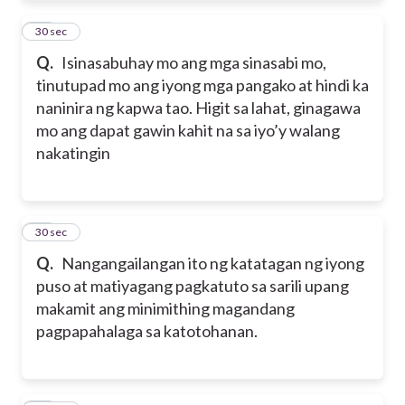
34
30 sec
Q.
Isinasabuhay mo ang mga sinasabi mo,
tinutupad mo ang iyong mga pangako at hindi ka
naninira ng kapwa tao. Higit sa lahat, ginagawa
mo ang dapat gawin kahit na sa iyo’y walang
nakatingin
35
30 sec
Q.
Nangangailangan ito ng katatagan ng iyong
puso at matiyagang pagkatuto sa sarili upang
makamit ang minimithing magandang
pagpapahalaga sa katotohanan.