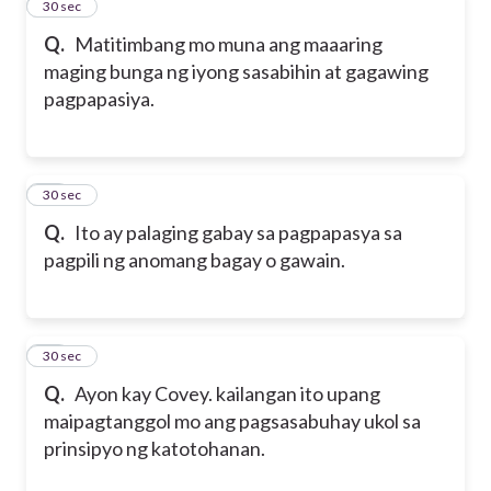
36
30 sec
Q.
Matitimbang mo muna ang maaaring
maging bunga ng iyong sasabihin at gagawing
pagpapasiya.
37
30 sec
Q.
Ito ay palaging gabay sa pagpapasya sa
pagpili ng anomang bagay o gawain.
38
30 sec
Q.
Ayon kay Covey. kailangan ito upang
maipagtanggol mo ang pagsasabuhay ukol sa
prinsipyo ng katotohanan.