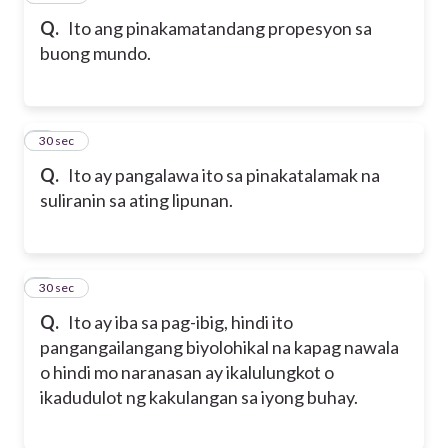
Q.
Ito ang pinakamatandang propesyon sa
buong mundo.
8
30 sec
Q.
Ito ay pangalawa ito sa pinakatalamak na
suliranin sa ating lipunan.
9
30 sec
Q.
Ito ay iba sa pag-ibig, hindi ito
pangangailangang biyolohikal na kapag nawala
o hindi mo naranasan ay ikalulungkot o
ikadudulot ng kakulangan sa iyong buhay.