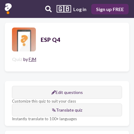
🇬🇧
Log in
Sign up FREE
ESP Q4
Quiz
by
FJM
Edit questions
Customize this quiz to suit your class
Translate quiz
Instantly translate to 100+ languages