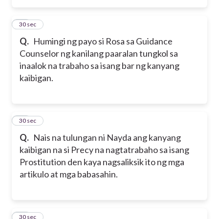
16
30 sec
Q.
Humingi ng payo si Rosa sa Guidance
Counselor ng kanilang paaralan tungkol sa
inaalok na trabaho sa isang bar ng kanyang
kaibigan.
17
30 sec
Q.
Nais na tulungan ni Nayda ang kanyang
kaibigan na si Precy na nagtatrabaho sa isang
Prostitution den kaya nagsaliksik ito ng mga
artikulo at mga babasahin.
18
30 sec