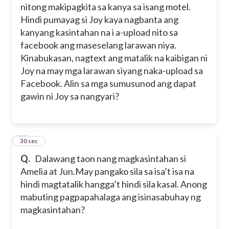
nitong makipagkita sa kanya sa isang motel.
Hindi pumayag si Joy kaya nagbanta ang
kanyang kasintahan na i a-upload nito sa
facebook ang maseselang larawan niya.
Kinabukasan, nagtext ang matalik na kaibigan ni
Joy na may mga larawan siyang naka-upload sa
Facebook. Alin sa mga sumusunod ang dapat
gawin ni Joy sa nangyari?
15
30 sec
Q.
Dalawang taon nang magkasintahan si
Amelia at Jun.May pangako sila sa isa’t isa na
hindi magtatalik hangga’t hindi sila kasal. Anong
mabuting pagpapahalaga ang isinasabuhay ng
magkasintahan?