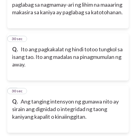
paglabag sa nagmamay-ari ng lihim na maaaring
makasira sa kaniya ay paglabag sa katotohanan.
26
30 sec
Q.
Ito ang pagkakalat ng hindi totoo tungkol sa
isang tao. Ito ang madalas na pinagmumulan ng
away.
27
30 sec
Q.
Ang tanging intensyon ng gumawa nito ay
sirain ang dignidad o integridad ng taong
kaniyang kapalit o kinaiinggitan.