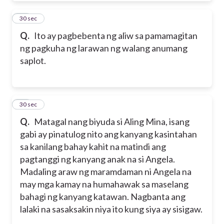
10
30 sec
Q.
Ito ay pagbebenta ng aliw sa pamamagitan
ng pagkuha ng larawan ng walang anumang
saplot.
11
30 sec
Q.
Matagal nang biyuda si Aling Mina, isang
gabi ay pinatulog nito ang kanyang kasintahan
sa kanilang bahay kahit na matindi ang
pagtanggi ng kanyang anak na si Angela.
Madaling araw ng maramdaman ni Angela na
may mga kamay na humahawak sa maselang
bahagi ng kanyang katawan. Nagbanta ang
lalaki na sasaksakin niya ito kung siya ay sisigaw.