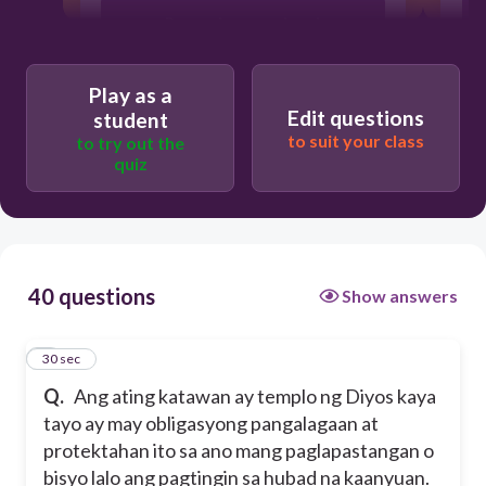
Pang-aabusong sekswal
Pre-marital sex
Play as a
Edit questions
student
to suit your class
to try out the
Prostitusyon
quiz
Pornograpiya
40 questions
Show answers
1
30 sec
Q.
Ang ating katawan ay templo ng Diyos kaya
tayo ay may obligasyong pangalagaan at
protektahan ito sa ano mang paglapastangan o
bisyo lalo ang pagtingin sa hubad na kaanyuan.