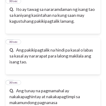
13
30 sec
Q.
Ito ay tawag sa nararamdaman ng isang tao
sa kaniyang kasintahan na kung saan may
kagustuhang pakikipagtalik lamang.
14
30 sec
Q.
Ang pakikipagtalik na hindi pa kasal o labas
sa kasal ay nararapat para lalong makilala ang
isang tao.
15
30 sec
Q.
Ang tunay na pagmamahal ay
nakakapaghintay at nakakapagtimpi sa
makamundong pagnanasa