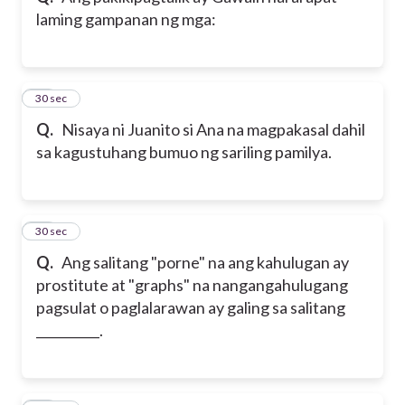
laming gampanan ng mga:
11
30 sec
Q.
Nisaya ni Juanito si Ana na magpakasal dahil
sa kagustuhang bumuo ng sariling pamilya.
12
30 sec
Q.
Ang salitang "porne" na ang kahulugan ay
prostitute at "graphs" na nangangahulugang
pagsulat o paglalarawan ay galing sa salitang
__________.