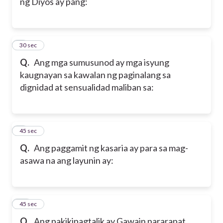
ng Diyos ay pang:
8
30 sec
Q.
Ang mga sumusunod ay mga isyung
kaugnayan sa kawalan ng paginalang sa
dignidad at sensualidad maliban sa:
9
45 sec
Q.
Ang paggamit ng kasaria ay para sa mag-
asawa na ang layunin ay:
10
45 sec
Q.
Ang pakikipagtalik ay Gawain nararapat