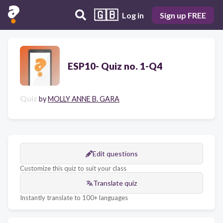
🇬🇧
Log in
Sign up FREE
ESP10- Quiz no. 1-Q4
Quiz
by
MOLLY ANNE B. GARA
Edit questions
Customize this quiz to suit your class
Translate quiz
Instantly translate to 100+ languages