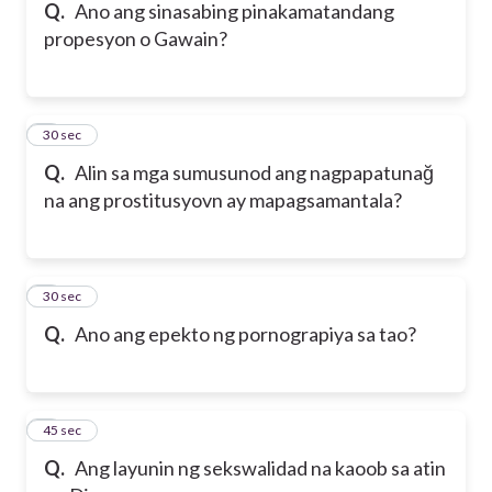
Q.
Ano ang sinasabing pinakamatandang
propesyon o Gawain?
5
30 sec
Q.
Alin sa mga sumusunod ang nagpapatunağ
na ang prostitusyovn ay mapagsamantala?
6
30 sec
Q.
Ano ang epekto ng pornograpiya sa tao?
7
45 sec
Q.
Ang layunin ng sekswalidad na kaoob sa atin