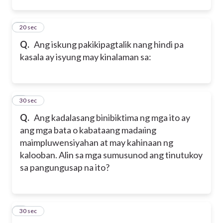
2
20 sec
Q.
Ang iskung pakikipagtalik nang hindi pa
kasala ay isyung may kinalaman sa:
3
30 sec
Q.
Ang kadalasang binibiktima ng mga ito ay
ang mga bata o kabataang madaıing
maimpluwensiyahan at may kahinaan ng
kalooban. Alin sa mga sumusunod ang tinutukoy
sa pangungusap na ito?
4
30 sec