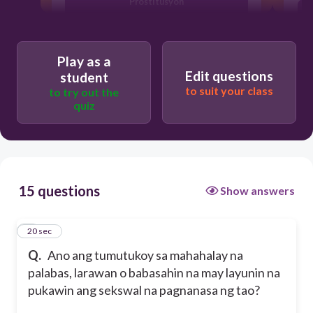
Prostitusyon
Pornograpiya
Play as a
Edit questions
student
Sekswalidad
to suit your class
to try out the
quiz
15 questions
Show answers
1
20 sec
Q.
Ano ang tumutukoy sa mahahalay na
palabas, larawan o babasahin na may layunin na
pukawin ang sekswal na pagnanasa ng tao?