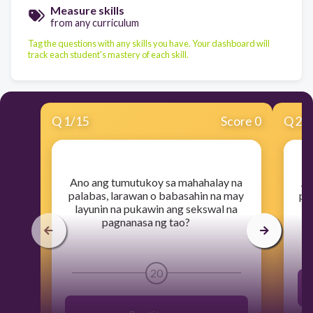
Measure skills
from any curriculum
Tag the questions with any skills you have. Your dashboard will
track each student's mastery of each skill.
Q
1
/
15
Score 0
Q
2
/
​Ano ang tumutukoy sa mahahalay na
​A
palabas, larawan o babasahin na may
pa
layunin na pukawin ang sekswal na
pagnanasa ng tao?
20