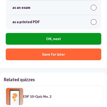
as an exam
as a printed PDF
OK, next
Save for later
Related quizzes
ESP 10-Quiz No. 2