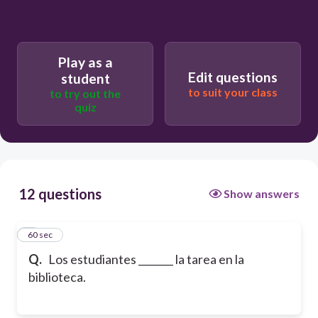
Play as a
Edit questions
student
to suit your class
to try out the
quiz
12 questions
Show answers
1
60 sec
Q.
Los estudiantes _______ la tarea en la
biblioteca.