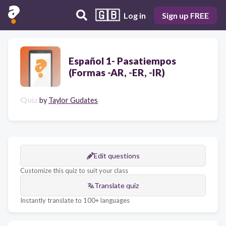
🇬🇧
Log in
Sign up FREE
Español 1- Pasatiempos
(Formas -AR, -ER, -IR)
Quiz
by
Taylor Gudates
Edit questions
Customize this quiz to suit your class
Translate quiz
Instantly translate to 100+ languages