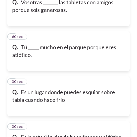
Q.
Vosotras _______ las tabletas con amigos
porque sois generosas.
6
60 sec
Q.
Tú _____ mucho en el parque porque eres
atlético.
7
30 sec
Q.
Es un lugar donde puedes esquiar sobre
tabla cuando hace frío
8
30 sec
Q.
Es la estación donde hace fresco y el fútbol