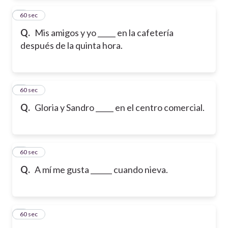
2
60 sec
Q.
Mis amigos y yo _____ en la cafetería
después de la quinta hora.
3
60 sec
Q.
Gloria y Sandro _____ en el centro comercial.
4
60 sec
Q.
A mí me gusta ______ cuando nieva.
5
60 sec