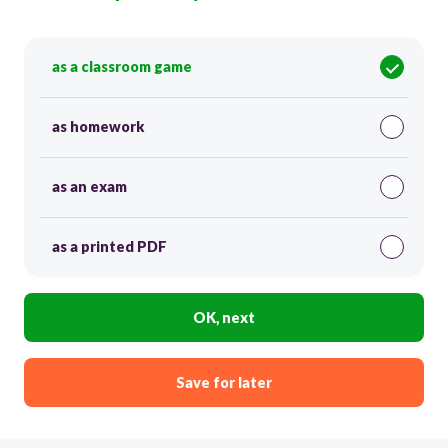
as a classroom game
as homework
as an exam
as a printed PDF
OK, next
Save for later