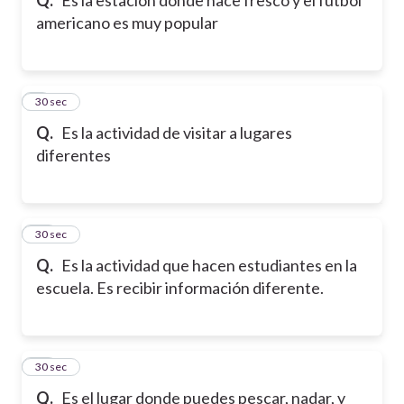
americano es muy popular
9
30 sec
Q.
Es la actividad de visitar a lugares
diferentes
10
30 sec
Q.
Es la actividad que hacen estudiantes en la
escuela. Es recibir información diferente.
11
30 sec
Q.
Es el lugar donde puedes pescar, nadar, y