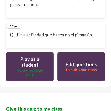
pasear en bote
12
30 sec
Q.
Es la actividad que haces en el gimnasio.
Play as a
Edit questions
student
to suit your class
to try out the
quiz
Give this quiz to my class