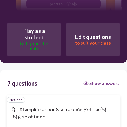
$\dfrac{13}{16}$
Play as a
Edit questions
student
to suit your class
to try out the
quiz
7 questions
Show answers
120 sec
1
Q.
Al amplificar por 8 la fracción $\dfrac{5}
{8}$, se obtiene