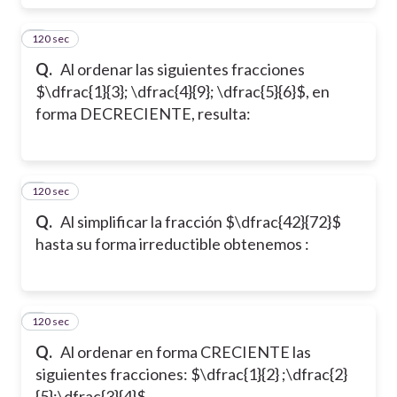
120 sec
5
Q.
Al ordenar las siguientes fracciones
$\dfrac{1}{3}; \dfrac{4}{9}; \dfrac{5}{6}$, en
forma DECRECIENTE, resulta:
120 sec
6
Q.
Al simplificar la fracción $\dfrac{42}{72}$
hasta su forma irreductible obtenemos :
120 sec
7
Q.
Al ordenar en forma CRECIENTE las
siguientes fracciones: $\dfrac{1}{2} ;\dfrac{2}
{5};\dfrac{3}{4}$