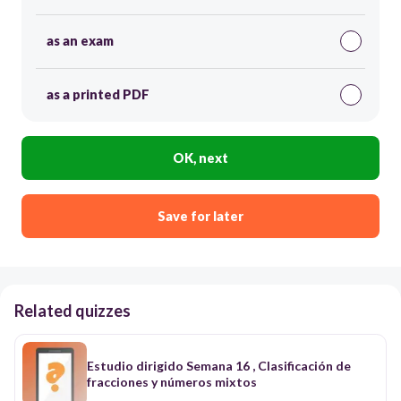
as an exam
as a printed PDF
OK, next
Save for later
Related quizzes
Estudio dirigido Semana 16 , Clasificación de
fracciones y números mixtos