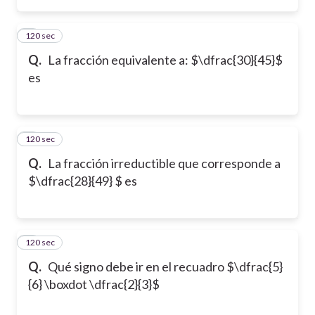
120 sec
2
Q.
La fracción equivalente a: $\dfrac{30}{45}$
es
120 sec
3
Q.
La fracción irreductible que corresponde a
$\dfrac{28}{49} $ es
120 sec
4
Q.
Qué signo debe ir en el recuadro $\dfrac{5}
{6} \boxdot \dfrac{2}{3}$