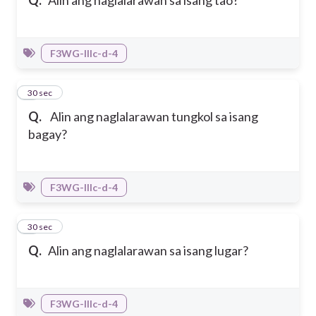
Q.
Alin ang naglalarawan sa isang tao?
F3WG-IIIc-d-4
3
30 sec
Q.
Alin ang naglalarawan tungkol sa isang
bagay?
F3WG-IIIc-d-4
4
30 sec
Q.
Alin ang naglalarawan sa isang lugar?
F3WG-IIIc-d-4