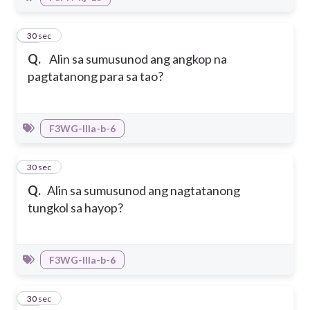
12
30 sec
Q.
Alin sa sumusunod ang angkop na
pagtatanong para sa tao?
F3WG-IIIa-b-6
13
30 sec
Q.
Alin sa sumusunod ang nagtatanong
tungkol sa hayop?
F3WG-IIIa-b-6
14
30 sec