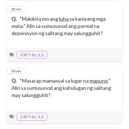
31
30 sec
Q.
“Makikita mo ang
luha
sa kaniyang mga
mata.” Alin sa sumusunod ang pormal na
depenisyon ng salitang may salungguhit?
F3PT-IIc-1.5
32
30 sec
Q.
“Masarap mamasyal sa lugar na
mapuno
.”
Alin sa sumusunod ang kahulugan ng salitang
may salungguhit?
F3PT-IIc-1.5