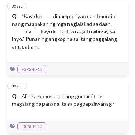
7
30 sec
Q.
“Kaya ko _____dinampot iyan dahil muntik
nang maapakan ng mga naglalakad sa daan.
______ na____ kayo kung di ko agad naibigay sa
inyo.” Punan ng angkop na salitang paggalang
ang patlang.
F3PS-If-12
8
30 sec
Q.
Alin sa sumusunod ang gumamit ng
magalang na pananalita sa pagpapaliwanag?
F3PS-If-12