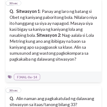
33
30 sec
Q.
Sitwasyon 1
: Panay ang laro ng batang si
Obet ng kaniyang paboritong bola. Nilalaro niya
ito hanggang sa siya ay napagod. Masaya siya
kasi bigay sa kaniya ng kaniyang lola ang
nasabing bola.
Sitwasyon 2:
Nag-aalala si Lola
Metring kung ano ang ibibigay na baon sa
kaniyang apo sa pagpasok sa klase.
Alin sa
sumusunod ang wastong pagkokompara sa
pagkakaiba ng dalawang sitwasyon?
F34AL-IIe-14
34
30 sec
Q.
Alin naman ang pagkakatulad ng dalawang
sitwasyon sa itaas/tanong bilang 33?