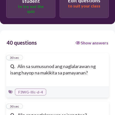
Edit questions
student
Naghahabulan ang mga isda sa ilalim ng
to suit your class
to try out the
dagat.
quiz
Masyadong mataas ang lipad ng Agila
40 questions
Show answers
1
30 sec
Q.
Alin sa sumusunod ang naglalarawan ng
isang hayop na makikita sa pamayanan?
F3WG-IIIc-d-4
2
30 sec