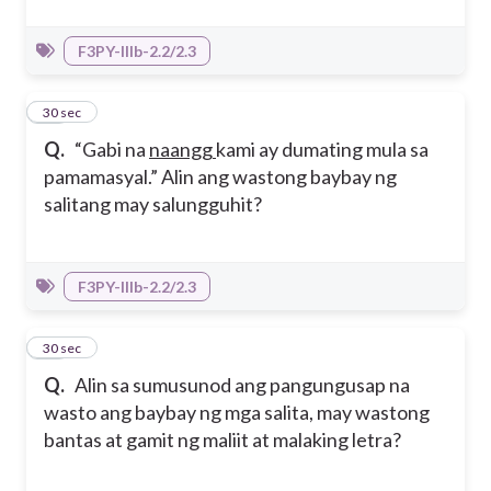
F3PY-IIIb-2.2/2.3
37
30 sec
Q.
“Gabi na
naangg
kami ay dumating mula sa
pamamasyal.” Alin ang wastong baybay ng
salitang may salungguhit?
F3PY-IIIb-2.2/2.3
38
30 sec
Q.
Alin sa sumusunod ang pangungusap na
wasto ang baybay ng mga salita, may wastong
bantas at gamit ng maliit at malaking letra?