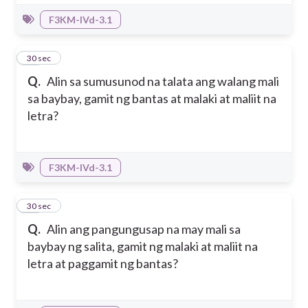
F3KM-IVd-3.1
39
30 sec
Q.
Alin sa sumusunod na talata ang walang mali
sa baybay, gamit ng bantas at malaki at maliit na
letra?
F3KM-IVd-3.1
40
30 sec
Q.
Alin ang pangungusap na may mali sa
baybay ng salita, gamit ng malaki at maliit na
letra at paggamit ng bantas?