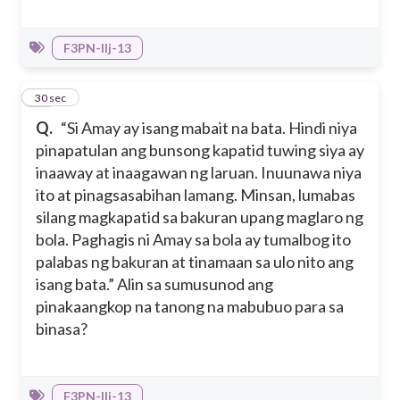
F3PN-IIj-13
11
30 sec
Q.
“Si Amay ay isang mabait na bata. Hindi niya
pinapatulan ang bunsong kapatid tuwing siya ay
inaaway at inaagawan ng laruan. Inuunawa niya
ito at pinagsasabihan lamang. Minsan, lumabas
silang magkapatid sa bakuran upang maglaro ng
bola. Paghagis ni Amay sa bola ay tumalbog ito
palabas ng bakuran at tinamaan sa ulo nito ang
isang bata.” Alin sa sumusunod ang
pinakaangkop na tanong na mabubuo para sa
binasa?
F3PN-IIj-13