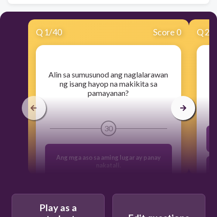
Q
1
/
40
Score 0
Q
2
/
​Alin sa sumusunod ang naglalarawan
​
ng isang hayop na makikita sa
pamayanan?
30
Ang mga aso sa aming lugar ay panay
nakatali.
Maraming elepante sa aming nayon.
Play as a