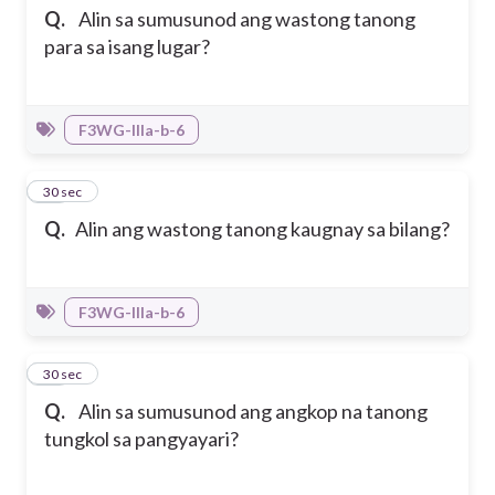
Q.
Alin sa sumusunod ang wastong tanong
para sa isang lugar?
F3WG-IIIa-b-6
15
30 sec
Q.
Alin ang wastong tanong kaugnay sa bilang?
F3WG-IIIa-b-6
16
30 sec
Q.
Alin sa sumusunod ang angkop na tanong
tungkol sa pangyayari?