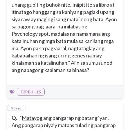
unang gupit ng buhok nito. Iniipit ito sa libro at
itinatago hanggang sa kaniyang paglaki upang
siya raw ay maging isang matalinong bata. Ayon
sa bagong pag-aaral na inilabas ng
Psychology.spot, madalas na namamana ang
katalinuhan ng mga bata mula sa kanilang mga
ina. Ayon pa sa pag-aaral, nagtataglay ang
kababaihan ng isang uri ng genes na may
kinalaman sa katalinuhan.” Alin sa sumusunod
ang nabagong kaalaman sa binasa?
F3PB-Ii-15
29
30 sec
Q.
“
Matayog
ang pangarap ng batang iyan.
Ang pangarap niya’y mataas tulad ng pangarap