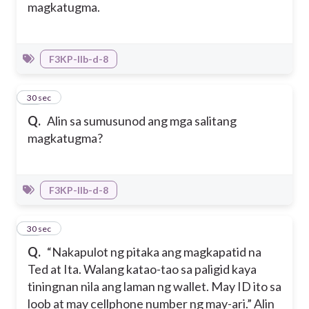
magkatugma.
F3KP-IIb-d-8
24
30 sec
Q.
Alin sa sumusunod ang mga salitang
magkatugma?
F3KP-IIb-d-8
25
30 sec
Q.
“Nakapulot ng pitaka ang magkapatid na
Ted at Ita. Walang katao-tao sa paligid kaya
tiningnan nila ang laman ng wallet. May ID ito sa
loob at may cellphone number ng may-ari.” Alin