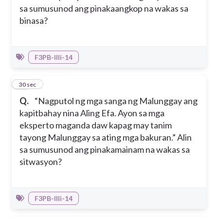
sa sumusunod ang pinakaangkop na wakas sa
binasa?
F3PB-IIIi-14
26
30 sec
Q.
“Nagputol ng mga sanga ng Malunggay ang
kapitbahay nina Aling Efa. Ayon sa mga
eksperto maganda daw kapag may tanim
tayong Malunggay sa ating mga bakuran.” Alin
sa sumusunod ang pinakamainam na wakas sa
sitwasyon?
F3PB-IIIi-14