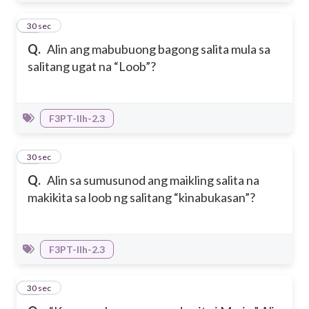
19
30 sec
Q.
Alin ang mabubuong bagong salita mula sa
salitang ugat na “Loob”?
F3PT-IIh-2.3
20
30 sec
Q.
Alin sa sumusunod ang maikling salita na
makikita sa loob ng salitang “kinabukasan”?
F3PT-IIh-2.3
21
30 sec