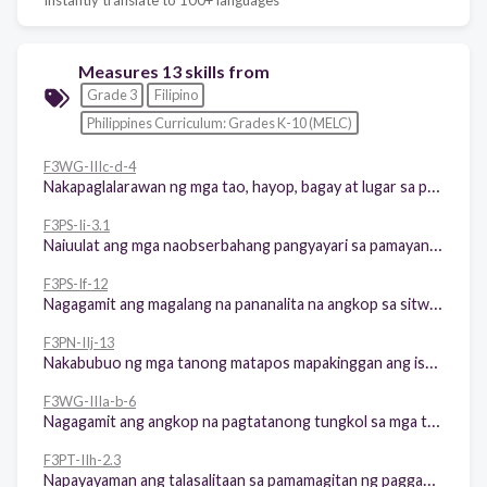
Measures 13 skills from
Grade 3
Filipino
Philippines Curriculum: Grades K-10 (MELC)
F3WG-IIIc-d-4
Nakapaglalarawan ng mga tao, hayop, bagay at lugar sa pamayanan
F3PS-Ii-3.1
Naiuulat ang mga naobserbahang pangyayari sa pamayanan
F3PS-If-12
Nagagamit ang magalang na pananalita na angkop sa sitwasyon (pagbati, pakikipag–usap, paghingi ng paumanhin, pakikipag-usap sa matatanda at hindi kakilala, at panghihiram ng gamit)
F3PN-IIj-13
Nakabubuo ng mga tanong matapos mapakinggan ang isang teksto
F3WG-IIIa-b-6
Nagagamit ang angkop na pagtatanong tungkol sa mga tao, bagay, lugar at pangyayari, ano, sino, saan, ilan, kalian, ano-ano, at sino-sino
F3PT-IIh-2.3
Napayayaman ang talasalitaan sa pamamagitan ng paggamit ng magkasingkahulugan at magkasalungat na mga salita, pagbubuo ng mga bagong salita mula sa salitang-ugat, at paghanap ng maiikling salita sa loob ng isang mahabang salita