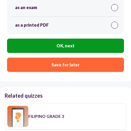
as an exam
as a printed PDF
OK, next
Save for later
Related quizzes
FILIPINO GRADE 3