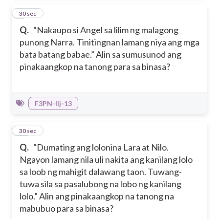
9
30 sec
Q.
“Nakaupo si Angel sa lilim ng malagong
punong Narra. Tinitingnan lamang niya ang mga
bata batang babae.” Alin sa sumusunod ang
pinakaangkop na tanong para sa binasa?
F3PN-IIj-13
10
30 sec
Q.
“Dumating ang lolonina Lara at Nilo.
Ngayon lamang nila uli nakita ang kanilang lolo
sa loob ng mahigit dalawang taon. Tuwang-
tuwa sila sa pasalubong na lobo ng kanilang
lolo.” Alin ang pinakaangkop na tanong na
mabubuo para sa binasa?