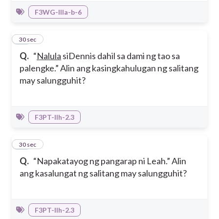
F3WG-IIIa-b-6
17
30 sec
Q.
“
Nalula
siDennis dahil sa dami ng tao sa
palengke.” Alin ang kasingkahulugan ng salitang
may salungguhit?
F3PT-IIh-2.3
18
30 sec
Q.
“Napakatayog ng pangarap ni Leah.” Alin
ang kasalungat ng salitang may salungguhit?
F3PT-IIh-2.3