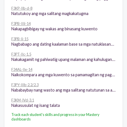
F3KP-IIb-d-8
Natutukoy ang mga salitang magkakatugma
F3PB-IIIi-14
Nakapagbibigay ng wakas ang binasang kuwento
F3PB-Ii-15
Nagbabago ang dating kaalaman base sa mga natuklasang kaalaman sa binasang teksto
F3PT-IIc-1.5
Nakakagamit ng pahiwatig upang malaman ang kahulugan ng mga salita tulad ng paggamit ng mga palatandaang nagbibigay ng kahulugan (katuturan o kahulugan ng salita, sitwasyong pinaggamitan ng salita, at pormal na depinisyon ng salita)
F34AL-IIe-14
Naikokompara ang mga kuwento sa pamamagitan ng pagtatala ng pagkakatulad at pagkakaiba
F3PY-IIIb-2.2/2.3
Nababaybay nang wasto ang mga salitang natutunan sa aralin/ batayang talasalitaang pampaningin
F3KM-IVd-3.1
Nakasusulat ng isang talata
Track each student's skills and progress in your Mastery
dashboards