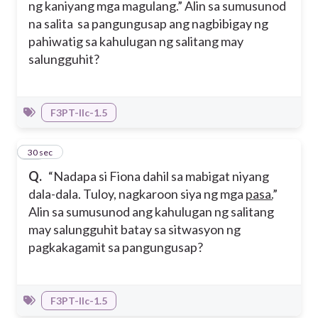
ng kaniyang mga magulang.” Alin sa sumusunod
na salita sa pangungusap ang nagbibigay ng
pahiwatig sa kahulugan ng salitang may
salungguhit?
F3PT-IIc-1.5
30
30 sec
Q.
“Nadapa si Fiona dahil sa mabigat niyang
dala-dala. Tuloy, nagkaroon siya ng mga
pasa.
”
Alin sa sumusunod ang kahulugan ng salitang
may salungguhit batay sa sitwasyon ng
pagkakagamit sa pangungusap?
F3PT-IIc-1.5