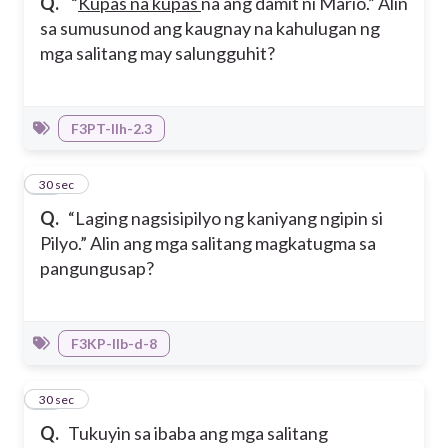
Q.
“
Kupas na kupas
na ang damit ni Mario.” Alin
sa sumusunod ang kaugnay na kahulugan ng
mga salitang may salungguhit?
F3PT-IIh-2.3
22
30 sec
Q.
“Laging nagsisipilyo ng kaniyang ngipin si
Pilyo.” Alin ang mga salitang magkatugma sa
pangungusap?
F3KP-IIb-d-8
23
30 sec
Q.
Tukuyin sa ibaba ang mga salitang