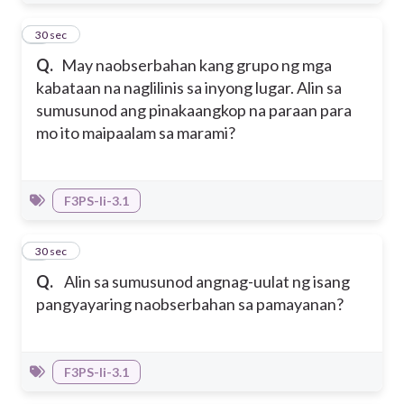
5
30 sec
Q.
May naobserbahan kang grupo ng mga
kabataan na naglilinis sa inyong lugar. Alin sa
sumusunod ang pinakaangkop na paraan para
mo ito maipaalam sa marami?
F3PS-Ii-3.1
6
30 sec
Q.
Alin sa sumusunod angnag-uulat ng isang
pangyayaring naobserbahan sa pamayanan?
F3PS-Ii-3.1