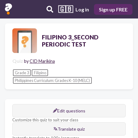
🇬🇧
Log in
Sign up FREE
FILIPINO 3_SECOND
PERIODIC TEST
Quiz
by
CID Marikina
Grade 3
Filipino
Philippines Curriculum: Grades K-10 (MELC)
Edit questions
Customize this quiz to suit your class
Translate quiz
Instantly translate to 100+ languages