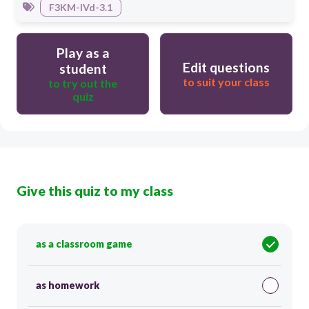
F3KM-IVd-3.1
Play as a
Edit questions
student
to suit your class
to try out the
quiz
Give this quiz to my class
as a classroom game
as homework