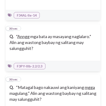
F34AL-IIe-14
35
30 sec
Q.
“
Anngg
mga bata ay masayang naglalaro.”
Alin ang wastong baybay ng salitang may
salungguhit?
F3PY-IIIb-2.2/2.3
36
30 sec
Q.
“Matagal bago nakauwi ang kaniyang
mgga
magulang.” Alin ang wastong baybay ng salitang
may salungguhit?