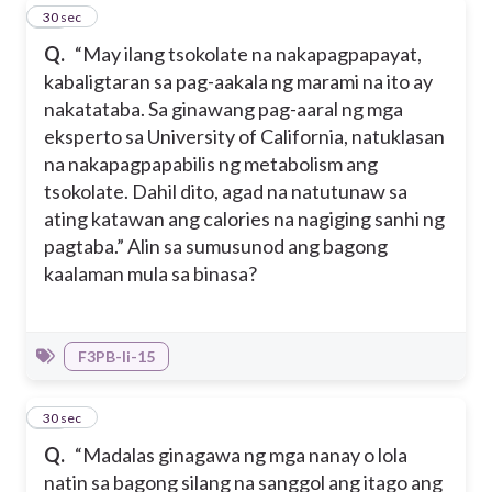
27
30 sec
Q.
“May ilang tsokolate na nakapagpapayat,
kabaligtaran sa pag-aakala ng marami na ito ay
nakatataba. Sa ginawang pag-aaral ng mga
eksperto sa University of California, natuklasan
na nakapagpapabilis ng metabolism ang
tsokolate. Dahil dito, agad na natutunaw sa
ating katawan ang calories na nagiging sanhi ng
pagtaba.” Alin sa sumusunod ang bagong
kaalaman mula sa binasa?
F3PB-Ii-15
28
30 sec
Q.
“Madalas ginagawa ng mga nanay o lola
natin sa bagong silang na sanggol ang itago ang