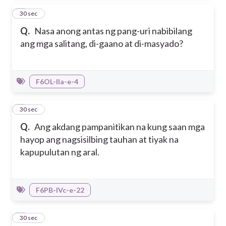
3
30 sec
Q.
Nasa anong antas ng pang-uri nabibilang
ang mga salitang, di-gaano at di-masyado?
F6OL-IIa-e-4
4
30 sec
Q.
Ang akdang pampanitikan na kung saan mga
hayop ang nagsisilbing tauhan at tiyak na
kapupulutan ng aral.
F6PB-IVc-e-22
5
30 sec