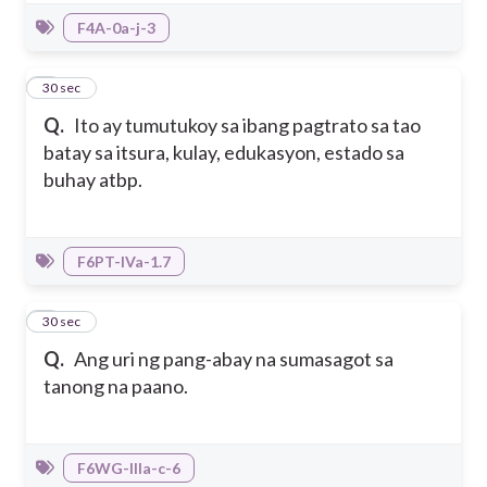
F4A-0a-j-3
8
30 sec
Q.
Ito ay tumutukoy sa ibang pagtrato sa tao
batay sa itsura, kulay, edukasyon, estado sa
buhay atbp.
F6PT-IVa-1.7
9
30 sec
Q.
Ang uri ng pang-abay na sumasagot sa
tanong na paano.
F6WG-IIIa-c-6