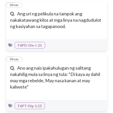
12
30 sec
Q.
Ang uri ng pelikula na tampok ang
nakakatawang kilos at mga linya na nagdudulot
ng kasiyahan sa tagapanood.
F6PD-IVe-i-21
13
30 sec
Q.
Ano ang nais ipakahulugan ng salitang
nakahilig mula sa linya ng tula: “Di kaya ay dahil
may mga rebelde, May nasa kanan at may
kaliwete”
F6PT-IVg-1.13