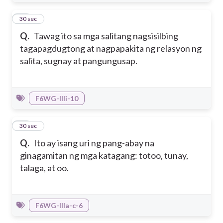
10
30 sec
Q.
Tawag ito sa mga salitang nagsisilbing
tagapagdugtong at nagpapakita ng relasyon ng
salita, sugnay at pangungusap.
F6WG-IIIi-10
11
30 sec
Q.
Ito ay isang uri ng pang-abay na
ginagamitan ng mga katagang: totoo, tunay,
talaga, at oo.
F6WG-IIIa-c-6