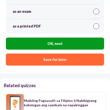
as an exam
as a printed PDF
OK, next
Save for later
Related quizzes
Maikling Pagsusulit sa Filipino 6 Nabibigyang
kahulugan ang sawikain na napakinggan