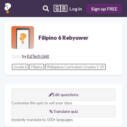
🇬🇧
Log in
Sign up FREE
Filipino 6 Rebyuwer
Quiz
by
EdTech Unit
Grade 6
Filipino
Philippines Curriculum: Grades 1-10
Edit questions
Customize this quiz to suit your class
Translate quiz
Instantly translate to 100+ languages