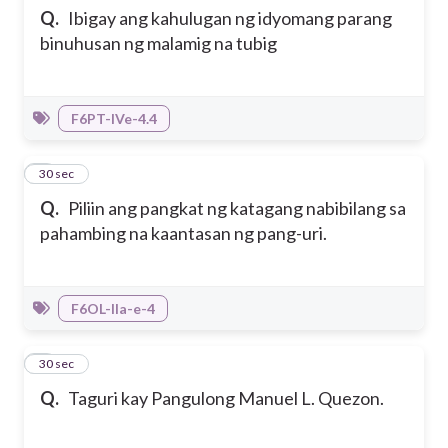
Q.
Ibigay ang kahulugan ng idyomang parang
binuhusan ng malamig na tubig
F6PT-IVe-4.4
6
30 sec
Q.
Piliin ang pangkat ng katagang nabibilang sa
pahambing na kaantasan ng pang-uri.
F6OL-IIa-e-4
7
30 sec
Q.
Taguri kay Pangulong Manuel L. Quezon.