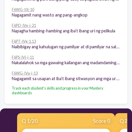
F6WG-IIIi-10
Nagagamit nang wasto ang pang-angkop
F6PD-IVe-i-21
Napagha hambing-hambing ang iba’t ibang uri ng pelikula
F6PT-IVg-1.13
Naibibigay ang kahulugan ng pamilyar at di pamilyar na salita sa pamamagitan ng paglalarawan
F6PS-IVi-j-11
Nakalalahok sa mga gawaing kailangan ang madamdaming pagpapahayag tulad ng sabayang pagbigkas, reader’s theater at dula-dulaan
F6WG-IVa-j-13
Nagagamit sa usapan at iba’t ibang sitwasyon ang mga uri ng pangungusap
Track each student's skills and progress in your Mastery
dashboards
Q
1
/
20
Score 0
Q
2
/