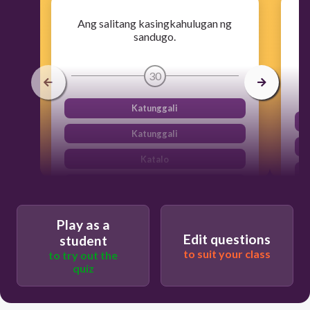
Ang salitang kasingkahulugan ng
sandugo.
30
Katunggali
Katunggali
Katalo
Kaibigan
Play as a
Edit questions
student
to suit your class
to try out the
quiz