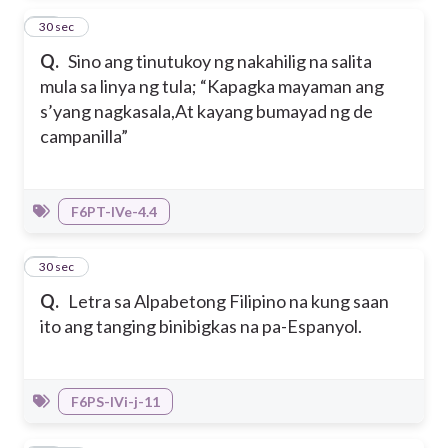
14
30 sec
Q.
Sino ang tinutukoy ng nakahilig na salita
mula sa linya ng tula; “Kapagka mayaman ang
s’yang nagkasala,At kayang bumayad ng de
campanilla”
F6PT-IVe-4.4
15
30 sec
Q.
Letra sa Alpabetong Filipino na kung saan
ito ang tanging binibigkas na pa-Espanyol.
F6PS-IVi-j-11