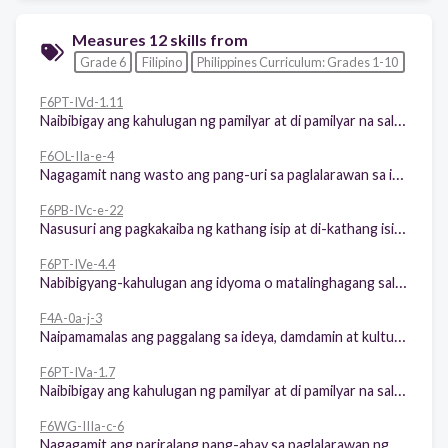
Measures 12 skills from
Grade 6
Filipino
Philippines Curriculum: Grades 1-10
F6PT-IVd-1.11
Naibibigay ang kahulugan ng pamilyar at di pamilyar na salita pamamagitan ng pagbibigay ng halimbawa
F6OL-IIa-e-4
Nagagamit nang wasto ang pang-uri sa paglalarawan sa iba’t ibang sitwasyon
F6PB-IVc-e-22
Nasusuri ang pagkakaiba ng kathang isip at di-kathang isip teksto (fiction at non-fiction)
F6PT-IVe-4.4
Nabibigyang-kahulugan ang idyoma o matalinghagang salita
F4A-0a-j-3
Naipamamalas ang paggalang sa ideya, damdamin at kultura ng may akda ng tekstong napakinggan o nabasa
F6PT-IVa-1.7
Naibibigay ang kahulugan ng pamilyar at di pamilyar na salita sa pamamagitan ng depinisyon
F6WG-IIIa-c-6
Nagagamit ang pariralang pang-abay sa paglalarawan ng paraan, panahon, lugar ng kilos at damdamin