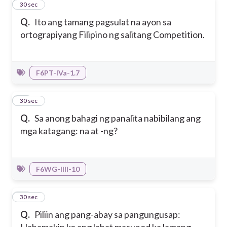
16
30 sec
Q.
Ito ang tamang pagsulat na ayon sa
ortograpiyang Filipino ng salitang Competition.
F6PT-IVa-1.7
17
30 sec
Q.
Sa anong bahagi ng panalita nabibilang ang
mga katagang: na at -ng?
F6WG-IIIi-10
18
30 sec
Q.
Piliin ang pang-abay sa pangungusap:
Hahamakin ko ang lahat masunod ka lamang.