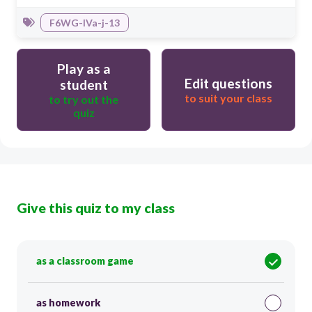
F6WG-IVa-j-13
Play as a
Edit questions
student
to suit your class
to try out the
quiz
Give this quiz to my class
as a classroom game
as homework