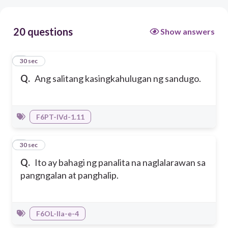
20 questions
Show answers
1
30 sec
Q.
Ang salitang kasingkahulugan ng sandugo.
F6PT-IVd-1.11
2
30 sec
Q.
Ito ay bahagi ng panalita na naglalarawan sa
pangngalan at panghalip.
F6OL-IIa-e-4