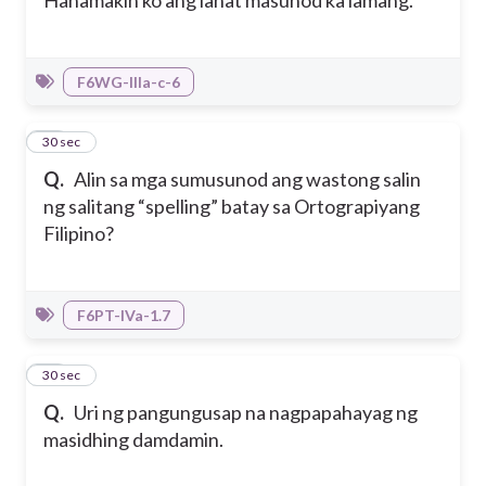
F6WG-IIIa-c-6
19
30 sec
Q.
Alin sa mga sumusunod ang wastong salin
ng salitang “spelling” batay sa Ortograpiyang
Filipino?
F6PT-IVa-1.7
20
30 sec
Q.
Uri ng pangungusap na nagpapahayag ng
masidhing damdamin.