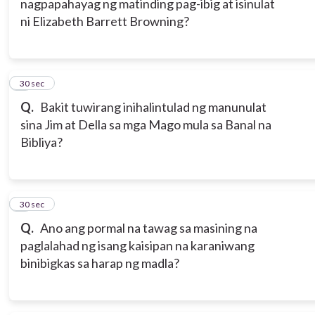
nagpapahayag ng matinding pag-ibig at isinulat
ni Elizabeth Barrett Browning?
8
30 sec
Q.
Bakit tuwirang inihalintulad ng manunulat
sina Jim at Della sa mga Mago mula sa Banal na
Bibliya?
9
30 sec
Q.
Ano ang pormal na tawag sa masining na
paglalahad ng isang kaisipan na karaniwang
binibigkas sa harap ng madla?