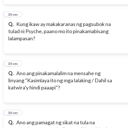
5
30 sec
Q.
Kung ikaw ay makakaranas ng pagsubok na
tulad ni Psyche, paano mo ito pinakamabisang
lalampasan?
6
30 sec
Q.
Ano ang pinakamalalim na mensahe ng
linyang "Kasimlaya ito ng mga lalaking / Dahil sa
katwira'y hindi paaapi"?
7
30 sec
Q.
Ano ang pamagat ng sikat na tula na