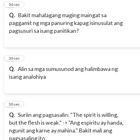
10
30 sec
Q.
Bakit mahalagang maging maingat sa
paggamit ng mga panuring kapag isinusulat ang
pagsusuri sa isang panitikan?
11
30 sec
Q.
Alin sa mga sumusunod ang halimbawa ng
isang analohiya
12
30 sec
Q.
Suriin ang pagsasalin: "The spirit is willing,
but the flesh is weak." -> "Ang espiritu ay handa,
ngunit ang karne ay mahina." Bakit mali ang
pagsasaling ito