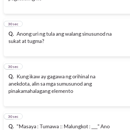
13
30 sec
Q.
Anong uri ng tula ang walang sinusunod na
sukat at tugma?
14
30 sec
Q.
Kung ikaw ay gagawa ng orihinal na
anekdota, alin sa mga sumusunod ang
pinakamahalagang elemento
15
30 sec
Q.
"Masaya : Tumawa :: Malungkot : ___" Ano