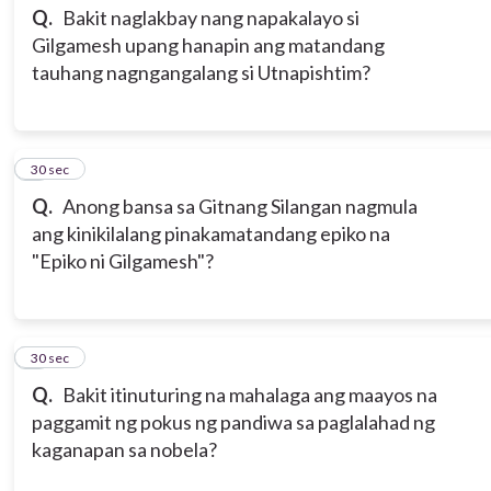
Q.
Bakit naglakbay nang napakalayo si
Gilgamesh upang hanapin ang matandang
tauhang nagngangalang si Utnapishtim?
3
30 sec
Q.
Anong bansa sa Gitnang Silangan nagmula
ang kinikilalang pinakamatandang epiko na
"Epiko ni Gilgamesh"?
4
30 sec
Q.
Bakit itinuturing na mahalaga ang maayos na
paggamit ng pokus ng pandiwa sa paglalahad ng
kaganapan sa nobela?