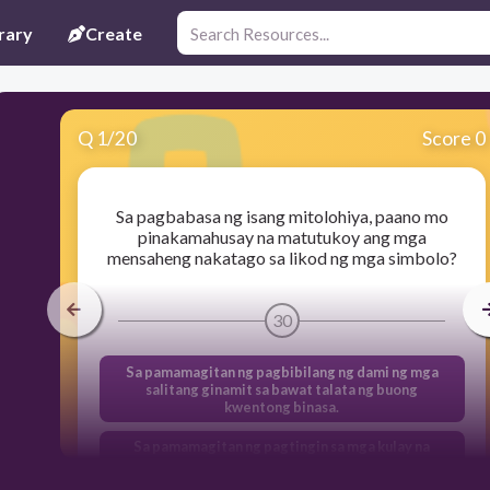
rary
Create
Q
1
/
20
Score 0
Sa pagbabasa ng isang mitolohiya, paano mo
pinakamahusay na matutukoy ang mga
mensaheng nakatago sa likod ng mga simbolo?
30
Sa pamamagitan ng pagbibilang ng dami ng mga
salitang ginamit sa bawat talata ng buong
kwentong binasa.
Sa pamamagitan ng pagtingin sa mga kulay na
ginamit sa pabalat ng aklat kung saan ito unang
inilimbag.