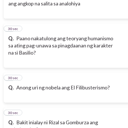
ang angkop na salita sa analohiya
16
30 sec
Q.
Paano nakatulong ang teoryang humanismo
sa ating pag-unawa sa pinagdaanan ng karakter
na si Basilio?
17
30 sec
Q.
Anong uri ng nobela ang El Filibusterismo?
18
30 sec
Q.
Bakit inialay ni Rizal sa Gomburza ang