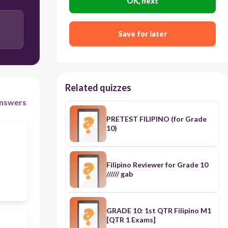
OK, next
buhay na walang hanggan.
Upang labanan at talunin siya sa isang napakalaking
digmaan ng bayan.
Save for later
Related quizzes
nswers
PRETEST FILIPINO (for Grade
10)
Filipino Reviewer for Grade 10
////// gab
GRADE 10: 1st QTR Filipino M1
[QTR 1 Exams]