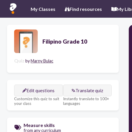
My Classes
Find resources
My Lib
Filipino Grade 10
Quiz
by
Marny Bulac
Edit questions
Translate quiz
Customize this quiz to suit
Instantly translate to 100+
your class
languages
Measure skills
from any curriculum