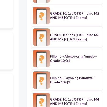
GRADE 10: 1st QTR Filipino M2
AND M3 [QTR 1 Exams]
GRADE 10: 1st QTR Filipino M6
AND M7 [QTR 1 Exams]
Filipino - Alegorya ng Yungib -
Grade 10 Q1
Filipino - Layon ng Pandiwa -
Grade 10 Q2
GRADE 10: 1st QTR Filipino M4
AND M5 [QTR 1 Exams]