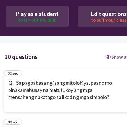
Sa pamamagitan ng masusing pagsusuri sa
Play as a student
Edit questions
kinakatawan ng tauhan at ng kaniyang mga desisyon
at kilos.
to try out the quiz
to suit your class
Sa pamamagitan ng pag-alam sa buong pangalan at
petsa ng kapanganakan ng awtor na sumulat ng
kwento.
20 questions
Show a
1
30 sec
Q.
Sa pagbabasa ng isang mitolohiya, paano mo
pinakamahusay na matutukoy ang mga
mensaheng nakatago sa likod ng mga simbolo?
2
30 sec