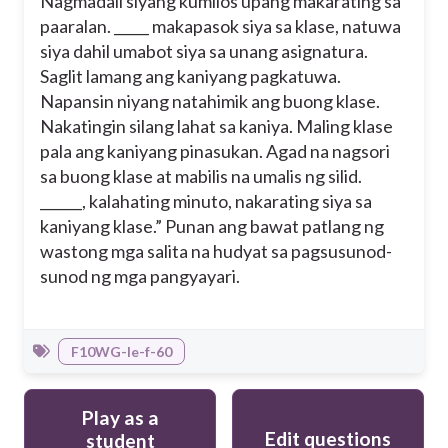
Nagmadali siyang kumilos upang makarating sa
paaralan. _____ makapasok siya sa klase, natuwa
siya dahil umabot siya sa unang asignatura.
Saglit lamang ang kaniyang pagkatuwa.
Napansin niyang natahimik ang buong klase.
Nakatingin silang lahat sa kaniya. Maling klase
pala ang kaniyang pinasukan. Agad na nagsori
sa buong klase at mabilis na umalis ng silid.
______, kalahating minuto, nakarating siya sa
kaniyang klase.” Punan ang bawat patlang ng
wastong mga salita na hudyat sa pagsusunod-
sunod ng mga pangyayari.
F10WG-Ie-f-60
Play as a
Edit questions
student