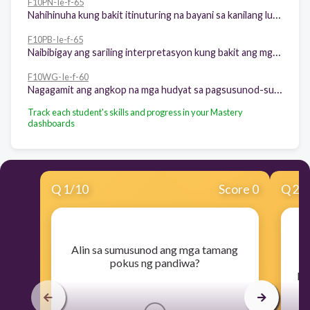
F10PN-Ie-f-65
Nahihinuha kung bakit itinuturing na bayani sa kanilang lugar at kapanahunan ang piling tauhan sa epiko batay sa napakinggang usapan/ diyalogo
F10PB-Ie-f-65
Naibibigay ang sariling interpretasyon kung bakit ang mga suliranin ay ipinararanas ng may-akda sa pangunahing tauhan ng epiko
F10WG-Ie-f-60
Nagagamit ang angkop na mga hudyat sa pagsusunod-sunod ng mga pangyayari
Track each student's skills and progress in your Mastery
dashboards
Q
1
/
10
Score 0
Q
2
/
​Alin sa sumusunod ang mga tamang
​
pokus ng pandiwa?
Pa
a
bu