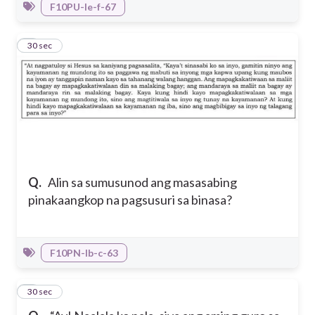
F10PU-Ie-f-67
3
30 sec
Q.
Alin sa sumusunod ang masasabing
pinakaangkop na pagsusuri sa binasa?
F10PN-Ib-c-63
4
30 sec