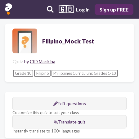
🇬🇧
Log in
Sign up FREE
Filipino_Mock Test
Quiz
by
CID Marikina
Grade 10
Filipino
Philippines Curriculum: Grades 1-10
Edit questions
Customize this quiz to suit your class
Translate quiz
Instantly translate to 100+ languages