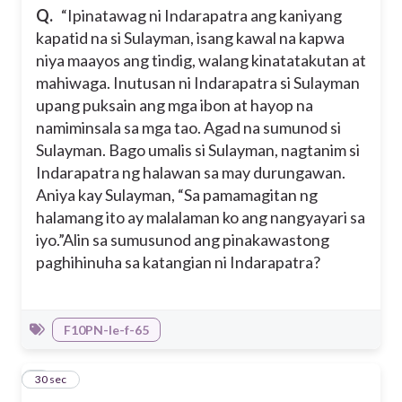
Q.
“Ipinatawag ni Indarapatra ang kaniyang
kapatid na si Sulayman, isang kawal na kapwa
niya maayos ang tindig, walang kinatatakutan at
mahiwaga. Inutusan ni Indarapatra si Sulayman
upang puksain ang mga ibon at hayop na
namiminsala sa mga tao. Agad na sumunod si
Sulayman. Bago umalis si Sulayman, nagtanim si
Indarapatra ng halawan sa may durungawan.
Aniya kay Sulayman, “Sa pamamagitan ng
halamang ito ay malalaman ko ang nangyayari sa
iyo.”Alin sa sumusunod ang pinakawastong
paghihinuha sa katangian ni Indarapatra?
F10PN-Ie-f-65
9
30 sec