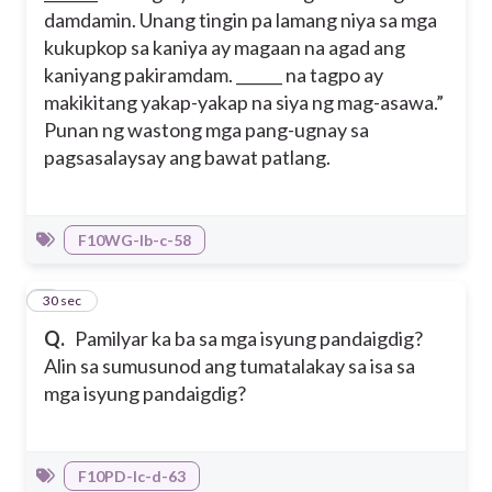
damdamin. Unang tingin pa lamang niya sa mga
kukupkop sa kaniya ay magaan na agad ang
kaniyang pakiramdam. ______ na tagpo ay
makikitang yakap-yakap na siya ng mag-asawa.”
Punan ng wastong mga pang-ugnay sa
pagsasalaysay ang bawat patlang.
F10WG-Ib-c-58
6
30 sec
Q.
Pamilyar ka ba sa mga isyung pandaigdig?
Alin sa sumusunod ang tumatalakay sa isa sa
mga isyung pandaigdig?
F10PD-Ic-d-63