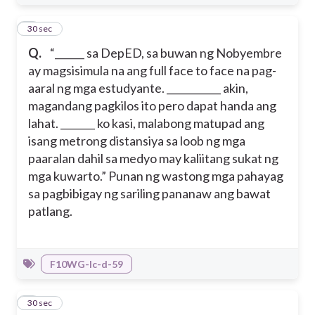
7
30 sec
Q.
“______ sa DepED, sa buwan ng Nobyembre
ay magsisimula na ang full face to face na pag-
aaral ng mga estudyante. ___________ akin,
magandang pagkilos ito pero dapat handa ang
lahat. _______ ko kasi, malabong matupad ang
isang metrong distansiya sa loob ng mga
paaralan dahil sa medyo may kaliitang sukat ng
mga kuwarto.” Punan ng wastong mga pahayag
sa pagbibigay ng sariling pananaw ang bawat
patlang.
F10WG-Ic-d-59
8
30 sec