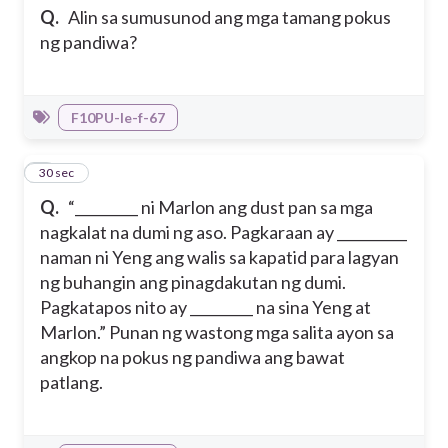
Q.
Alin sa sumusunod ang mga tamang pokus
ng pandiwa?
F10PU-Ie-f-67
2
30 sec
Q.
“_________ ni Marlon ang dust pan sa mga
nagkalat na dumi ng aso. Pagkaraan ay __________
naman ni Yeng ang walis sa kapatid para lagyan
ng buhangin ang pinagdakutan ng dumi.
Pagkatapos nito ay _________ na sina Yeng at
Marlon.” Punan ng wastong mga salita ayon sa
angkop na pokus ng pandiwa ang bawat
patlang.