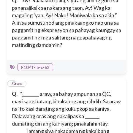
Q.
“Ay! Naalala ko pala, siya ang aming guro sa
pananaliksik sa nakaraang taon. Ay! Wag ka,
magaling ‘yan. Ay! Naku! Maniwala ka sa akin.”
Alin sa sumusunod ang pinakaangko nap una sa
paggamit ng ekspresyon sa pahayag kaungay sa
paggamit ng mga salitang nagpapahayag ng
matinding damdamin?
F10PT-Ib-c-62
5
30 sec
Q.
“________ araw, sa bahay ampunan sa QC,
may isang batang kinakabog ang dibdib. Sa araw
na ito kasi darating ang kukupkop sa kaniya.
Dalawang oras ang nakalipas sa _______
dumating din ang kaniyang pinakahihintay.
_______ lamang siya nakadama ng kakaibang