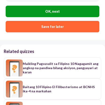
OK, next
Save for later
Related quizzes
Maikling Pagsusulit sa Filipino 10 Nagagamit ang
angkop na pandiwa bilang aksiyon, pangyayari at
karan
Baitang 10 Filipino El Filibusterismo at BCNHS
ika-4 na markahan