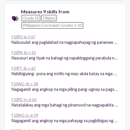
Measures 9 skills from
Grade 10
Filipino
Philippines Curriculum: Grades 1-10
F10PU-Ie-f-67
Naisusulat ang paglalahad na nagpapahayag ng pananaw tungkol sa pagkakaiba-iba, pagkakatulad at ng mga epikong pandaigdig
F10PN-Ib-c-63
Nasusuri ang tiyak na bahagi ng napakinggang parabula na naglalahad ng katotohanan, kabutihan at kagandahang-asal
F10PT-Ib-c-62
Nabibigyang- puna ang estilo ng may-akda batay sa mga salita at ekspresyong ginamit sa akda
F10WG-Ib-c-58
Nagagamit ang angkop na mga piling pang-ugnay sa pagsasalaysay (pagsisimula, pagpapadaloy ng mga pangyayari, pagwawakas)
F10PD-Ic-d-63
Natatalakay ang mga bahagi ng pinanood na nagpapakita ng mga isyung pandaigdig
F10WG-Ic-d-59
Nagagamit ang angkop na mga pahayag sa pagbibigay ng sariling pananaw