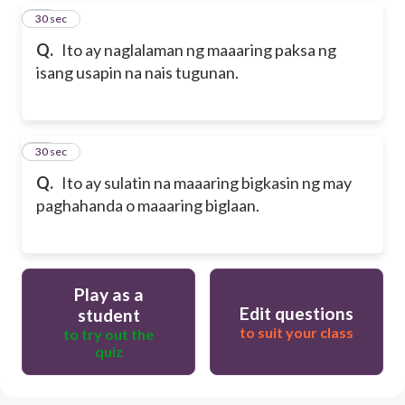
49
30 sec
Q.
Ito ay naglalaman ng maaaring paksa ng
isang usapin na nais tugunan.
50
30 sec
Q.
Ito ay sulatin na maaaring bigkasin ng may
paghahanda o maaaring biglaan.
Play as a
Edit questions
student
to suit your class
to try out the
quiz