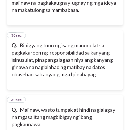
malinaw na pagkakaugnay-ugnay ng mga ideya
na makatulong sa mambabasa.
15
30 sec
Q.
Binigyang tuon ng isang manunulat sa
pagkakaroon ng responsibilidad sa kanyang
isinusulat, pinapangalagaan niya ang kanyang
ginawa na naglalahad ng matibay na datos
obasehan sa kanyang mga Ipinahayag.
16
30 sec
Q.
Malinaw, wasto tumpak at hindi naglalagay
na mgasalitang magbibigay ng ibang
pagkaunawa.