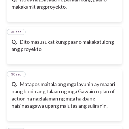
makakamit angproyekto.
31
30 sec
Q.
Dito masusukat kung paano makakatulong
ang proyekto.
32
30 sec
Q.
Matapos maitala ang mga layunin ay maaari
nang buoin ang talaan ng mga Gawain o plan of
action na naglalaman ng mga hakbang
naisinasagawa upang malutas ang suliranin.