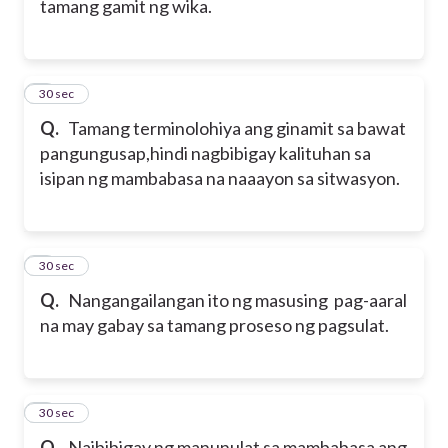
tamang gamit ng wika.
5
30 sec
Q.
Tamang terminolohiya ang ginamit sa bawat
pangungusap,hindi nagbibigay kalituhan sa
isipan ng mambabasa na naaayon sa sitwasyon.
6
30 sec
Q.
Nangangailangan ito ng masusing pag-aaral
na may gabay sa tamang proseso ng pagsulat.
7
30 sec
Q.
Naibibigay ng manunulat sa mambabasa ang