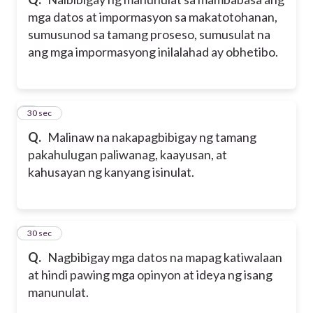
mga datos at impormasyon sa makatotohanan,
sumusunod sa tamang proseso, sumusulat na
ang mga impormasyong inilalahad ay obhetibo.
8
30 sec
Q.
Malinaw na nakapagbibigay ng tamang
pakahulugan paliwanag, kaayusan, at
kahusayan ng kanyang isinulat.
9
30 sec
Q.
Nagbibigay mga datos na mapag katiwalaan
at hindi pawing mga opinyon at ideya ng isang
manunulat.