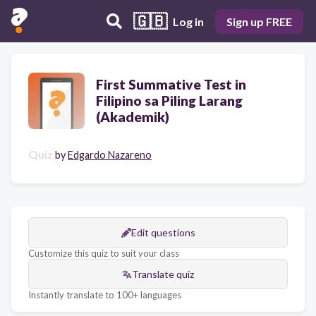
🇬🇧
Log in
Sign up FREE
First Summative Test in
Filipino sa Piling Larang
(Akademik)
Quiz
by
Edgardo Nazareno
Edit questions
Customize this quiz to suit your class
Translate quiz
Instantly translate to 100+ languages