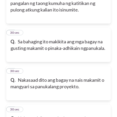
pangalan ng taong kumuha ng katitikan ng
pulong atkung kalian ito isinumite.
25
30 sec
Q.
Sa bahaging ito makikita ang mga bagay na
gusting makamit o pinaka-adhikain ngpanukala.
26
30 sec
Q.
Nakasaad dito ang bagay na nais makamit o
mangyari sa panukalang proyekto.
27
30 sec