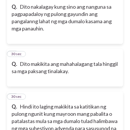
Q.
Dito nakalagay kung sino ang nanguna sa
pagpapadaloy ng pulong gayundin ang
pangalanng lahat ng mga dumalo kasama ang
mga panauhin.
20
30 sec
Q.
Dito makikita ang mahahalagang tala hinggil
sa mga paksang tinalakay.
21
30 sec
Q.
Hindi ito laging makikita sa katitikan ng
pulong ngunit kung mayroon mang pabalita o
patalastas mula sa mga dumalo tulad halimbawa
ng mga suhestiyon adyenda para sasusunod na