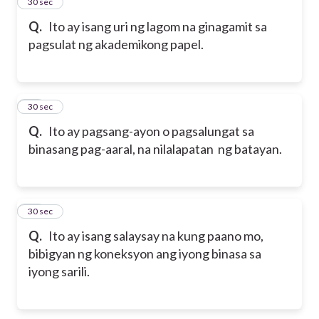
46
30 sec
Q.
Ito ay isang uri ng lagom na ginagamit sa
pagsulat ng akademikong papel.
47
30 sec
Q.
Ito ay pagsang-ayon o pagsalungat sa
binasang pag-aaral, na nilalapatan ng batayan.
48
30 sec
Q.
Ito ay isang salaysay na kung paano mo,
bibigyan ng koneksyon ang iyong binasa sa
iyong sarili.