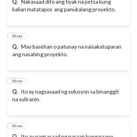
Q.
Nakasaad dito ang tiyak na petsa kung
kalian matatapos ang panukalang proyekto.
28
30 sec
Q.
May basehan o patunay na naisakatuparan
ang nasabing proyekto.
29
30 sec
Q.
Ito ay nagsasaad ng solusyon sa binanggit
na suliranin.
30
30 sec
Q.
Ito ay nagsasaad ng paraan kung paano