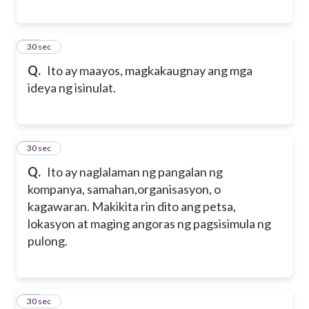
17
30 sec
Q.
Ito ay maayos, magkakaugnay ang mga
ideya ng isinulat.
18
30 sec
Q.
Ito ay naglalaman ng pangalan ng
kompanya, samahan,organisasyon, o
kagawaran. Makikita rin dito ang petsa,
lokasyon at maging angoras ng pagsisimula ng
pulong.
19
30 sec