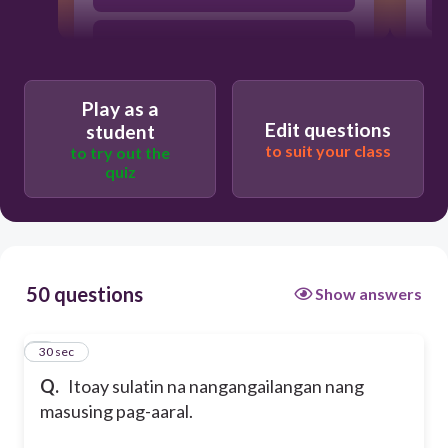
teknikal-bokasyunal na sulatin
Play as a
Akademikong sulatin
Edit questions
student
to suit your class
to try out the
quiz
Naratibong sulatin
50 questions
Show answers
1
30 sec
Q.
Itoay sulatin na nangangailangan nang
masusing pag-aaral.