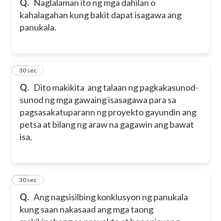
Q.
Naglalaman ito ng mga dahilan o
kahalagahan kung bakit dapat isagawa ang
panukala.
39
30 sec
Q.
Dito makikita ang talaan ng pagkakasunod-
sunod ng mga gawaing isasagawa para sa
pagsasakatuparann ng proyekto gayundin ang
petsa at bilang ng araw na gagawin ang bawat
isa.
40
30 sec
Q.
Ang nagsisilbing konklusyon ng panukala
kung saan nakasaad ang mga taong