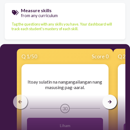
Measure skills
from any curriculum
Tag the questions with any skills you have. Your dashboard will
track each student's mastery of each skill.
Q
1
/
50
Score 0
Q
2
/
​Itoay sulatin na nangangailangan nang
masusing pag-aaral.
30
Liham