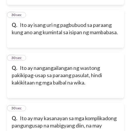
2
30 sec
Q.
Ito ay isang uri ng pagbubuod sa paraang
kung ano ang kumintal sa isipan ng mambabasa.
3
30 sec
Q.
Ito ay nangangailangan ng wastong
pakikipag-usap sa paraang pasulat, hindi
kakikitaan ng mga balbal na wika.
4
30 sec
Q.
Ito ay may kasanayan sa mga komplikadong
pangungusap na mabigyang diin, na may