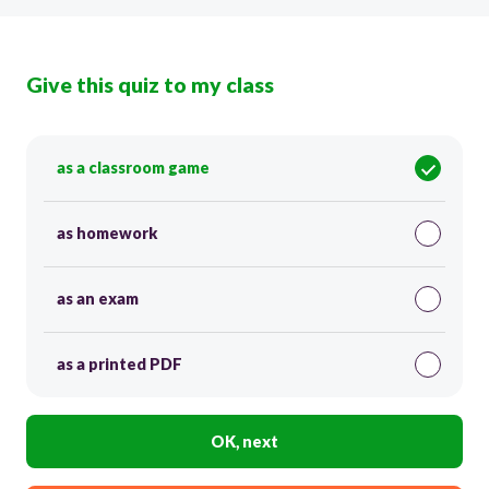
Give this quiz to my class
as a classroom game
as homework
as an exam
as a printed PDF
OK, next