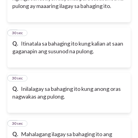
pulong ay maaaring ilagay sa bahaging ito.
22
30 sec
Q.
Itinatala sa bahaging ito kung kalian at saan
gaganapin ang susunod na pulong.
23
30 sec
Q.
Inilalagay sa bahaging ito kung anong oras
nagwakas ang pulong.
24
30 sec
Q.
Mahalagang ilagay sa bahaging ito ang