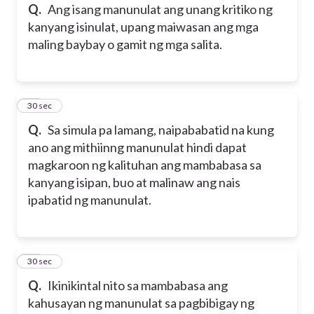
Q.
Ang isang manunulat ang unang kritiko ng
kanyang isinulat, upang maiwasan ang mga
maling baybay o gamit ng mga salita.
13
30 sec
Q.
Sa simula pa lamang, naipababatid na kung
ano ang mithiinng manunulat hindi dapat
magkaroon ng kalituhan ang mambabasa sa
kanyang isipan, buo at malinaw ang nais
ipabatid ng manunulat.
14
30 sec
Q.
Ikinikintal nito sa mambabasa ang
kahusayan ng manunulat sa pagbibigay ng