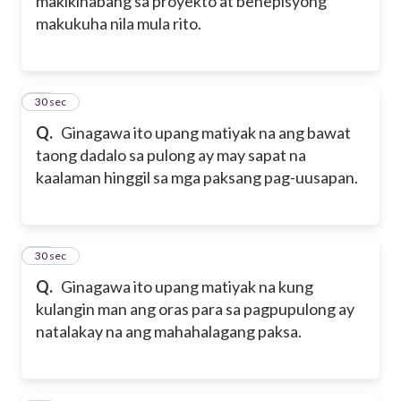
makikinabang sa proyekto at benepisyong
makukuha nila mula rito.
41
30 sec
Q.
Ginagawa ito upang matiyak na ang bawat
taong dadalo sa pulong ay may sapat na
kaalaman hinggil sa mga paksang pag-uusapan.
42
30 sec
Q.
Ginagawa ito upang matiyak na kung
kulangin man ang oras para sa pagpupulong ay
natalakay na ang mahahalagang paksa.