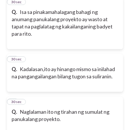
33
30 sec
Q.
Isa sa pinakamahalagang bahagi ng
anumang panukalang proyekto ay wasto at
tapat na paglalatag ng kakailanganing badyet
para rito.
34
30 sec
Q.
Kadalasan,ito ay hinango mismo sa inilahad
na pangangailangan bilang tugon sa suliranin.
35
30 sec
Q.
Naglalaman ito ng tirahan ng sumulat ng
panukalang proyekto.