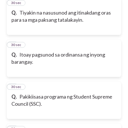
43
30 sec
Q.
Tiyakin na nasusunod ang itinakdang oras
para sa mga paksang tatalakayin.
44
30 sec
Q.
Itoay pagsunod sa ordinansa ng inyong
barangay.
45
30 sec
Q.
Pakikiisasa programa ng Student Supreme
Council (SSC).