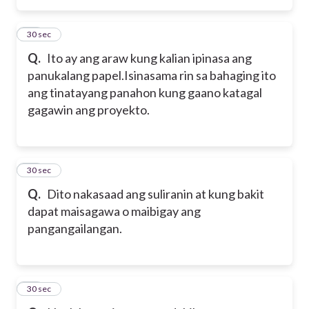
36
30 sec
Q.
Ito ay ang araw kung kalian ipinasa ang
panukalang papel.Isinasama rin sa bahaging ito
ang tinatayang panahon kung gaano katagal
gagawin ang proyekto.
37
30 sec
Q.
Dito nakasaad ang suliranin at kung bakit
dapat maisagawa o maibigay ang
pangangailangan.
38
30 sec