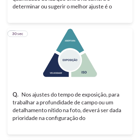
determinar ou sugerir o melhor ajuste é o
7
30 sec
Q.
Nos ajustes do tempo de exposição, para
trabalhar a profundidade de campo ou um
detalhamento nítido na foto, deverá ser dada
prioridade na configuração do