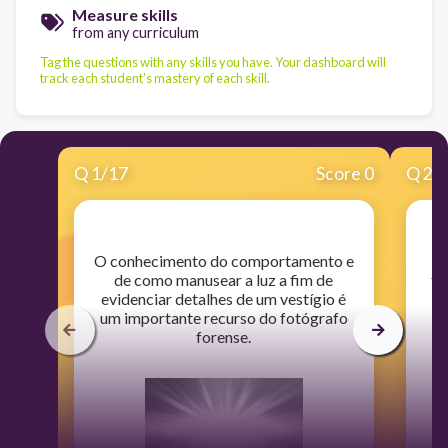
Measure skills
from any curriculum
Tag the questions with any skills you have. Your dashboard will
track each student's mastery of each skill.
Q
1
/
17
Score 0
Q
2
/
​O conhecimento do comportamento e
​A
de como manusear a luz a fim de
fo
evidenciar detalhes de um vestígio é
um importante recurso do fotógrafo
forense.