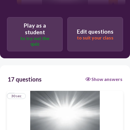
30
Play as a
Edit questions
student
Certo
to suit your class
to try out the
quiz
Errado
17 questions
Show answers
1
30 sec