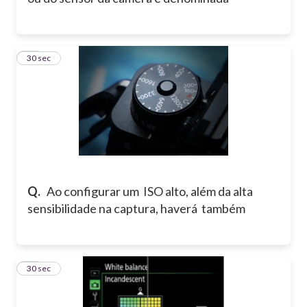
16
30 sec
Q.
Ao configurar um ISO alto, além da alta
sensibilidade na captura, haverá também
17
30 sec