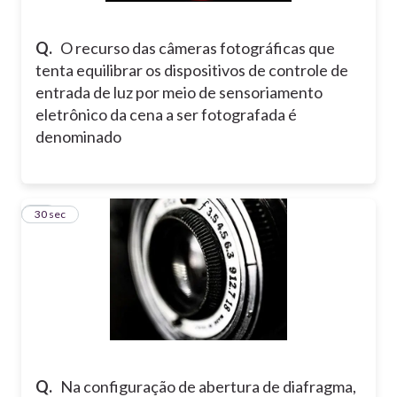
Q.
O recurso das câmeras fotográficas que
tenta equilibrar os dispositivos de controle de
entrada de luz por meio de sensoriamento
eletrônico da cena a ser fotografada é
denominado
11
30 sec
Q.
Na configuração de abertura de diafragma,