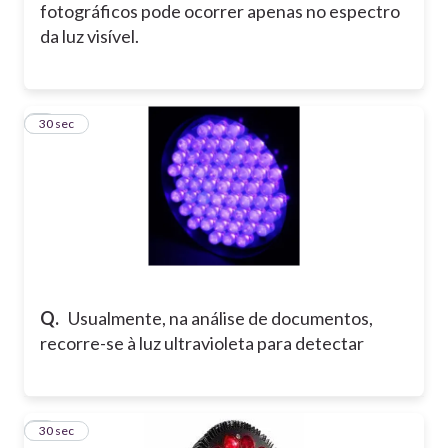
fotográficos pode ocorrer apenas no espectro
da luz visível.
3
30 sec
Q.
Usualmente, na análise de documentos,
recorre-se à luz ultravioleta para detectar
4
30 sec