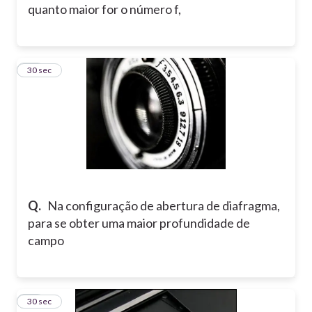
quanto maior for o número f,
12
30 sec
Q.
Na configuração de abertura de diafragma,
para se obter uma maior profundidade de
campo
13
30 sec