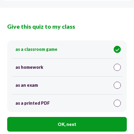
Give this quiz to my class
as a classroom game
as homework
as an exam
as a printed PDF
OK, next