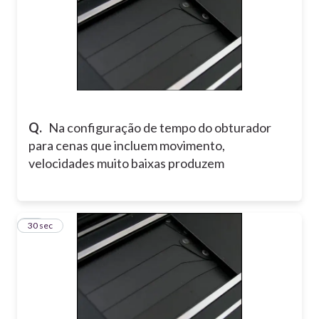
Q.
Na configuração de tempo do obturador
para cenas que incluem movimento,
velocidades muito baixas produzem
14
30 sec