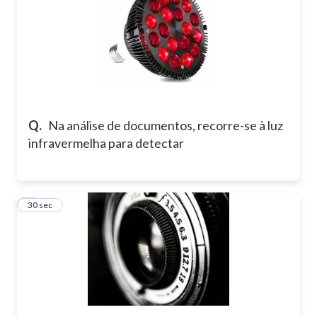
Q.
Na análise de documentos, recorre-se à luz
infravermelha para detectar
5
30 sec