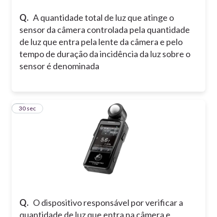
Q.
A quantidade total de luz que atinge o
sensor da câmera controlada pela quantidade
de luz que entra pela lente da câmera e pelo
tempo de duração da incidência da luz sobre o
sensor é denominada
6
30 sec
Q.
O dispositivo responsável por verificar a
quantidade de luz que entra na câmera e