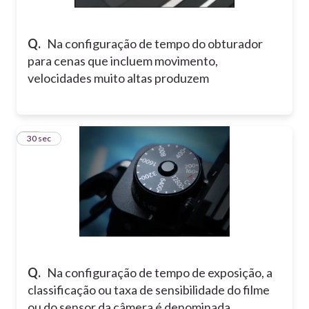
Q.
Na configuração de tempo do obturador
para cenas que incluem movimento,
velocidades muito altas produzem
15
30 sec
Q.
Na configuração de tempo de exposição, a
classificação ou taxa de sensibilidade do filme
ou do sensor da câmera é denominada