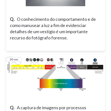
Q.
O conhecimento do comportamento e de
como manusear a luz a fim de evidenciar
detalhes de um vestígio é um importante
recurso do fotógrafo forense.
2
30 sec
Q.
A captura de imagens por processos