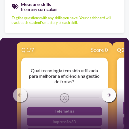
Measure skills
from any curriculum
Tag the questions with any skills you have. Your dashboard will
track each student's mastery of each skill.
Q
1
/
7
Score 0
Q
2
/
Qual tecnologia tem sido utilizada
para melhorar a eficiência na gestão
de frotas?
30
Telemetria
Impressão 3D