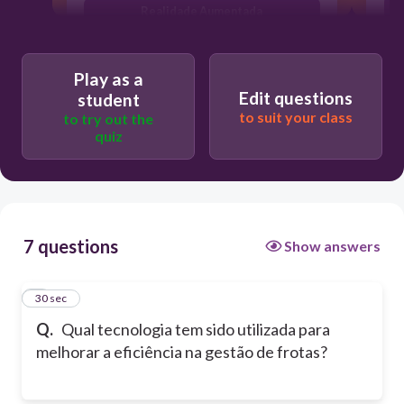
Realidade Aumentada
Blockchain
Play as a
Edit questions
student
to suit your class
to try out the
quiz
7 questions
Show answers
1
30 sec
Q.
Qual tecnologia tem sido utilizada para
melhorar a eficiência na gestão de frotas?