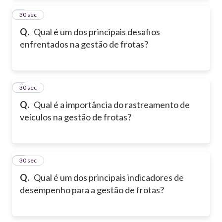
2
30 sec
Q.
Qual é um dos principais desafios
enfrentados na gestão de frotas?
3
30 sec
Q.
Qual é a importância do rastreamento de
veículos na gestão de frotas?
4
30 sec
Q.
Qual é um dos principais indicadores de
desempenho para a gestão de frotas?