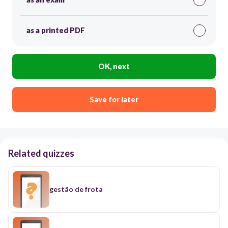
as a printed PDF
OK, next
Save for later
Related quizzes
gestão de frota