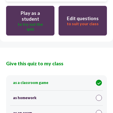
Play as a
Edit questions
student
to suit your class
to try out the
quiz
Give this quiz to my class
as a classroom game
as homework
as an exam