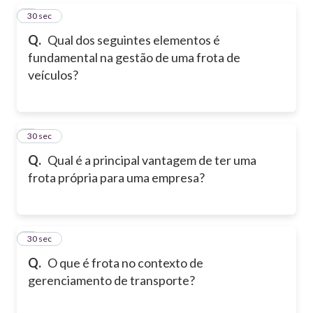
5
30 sec
Q.
Qual dos seguintes elementos é
fundamental na gestão de uma frota de
veículos?
6
30 sec
Q.
Qual é a principal vantagem de ter uma
frota própria para uma empresa?
7
30 sec
Q.
O que é frota no contexto de
gerenciamento de transporte?