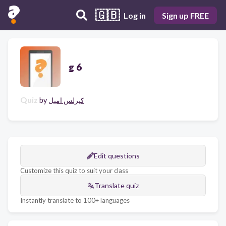
🇬🇧
Log in
Sign up FREE
g 6
Quiz
by
كيرلس اميل
Edit questions
Customize this quiz to suit your class
Translate quiz
Instantly translate to 100+ languages