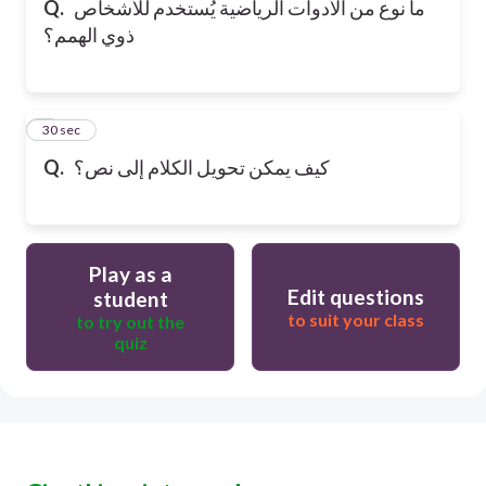
Q.
ما نوع من الأدوات الرياضية يُستخدم للأشخاص
ذوي الهمم؟
6
30 sec
Q.
كيف يمكن تحويل الكلام إلى نص؟
Play as a
Edit questions
student
to suit your class
to try out the
quiz