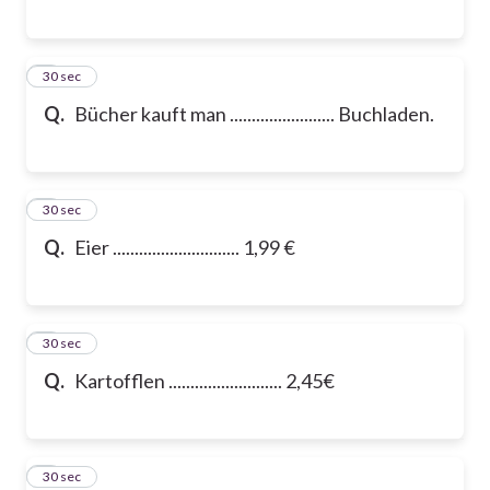
6
30 sec
Q.
Bücher kauft man ........................ Buchladen.
7
30 sec
Q.
Eier ............................. 1,99 €
8
30 sec
Q.
Kartofflen .......................... 2,45€
9
30 sec