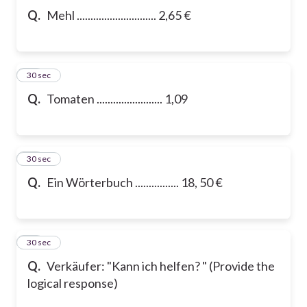
Q.
Mehl ............................. 2,65 €
10
30 sec
Q.
Tomaten ........................ 1,09
11
30 sec
Q.
Ein Wörterbuch ................ 18, 50 €
12
30 sec
Q.
Verkäufer: "Kann ich helfen? " (Provide the
logical response)