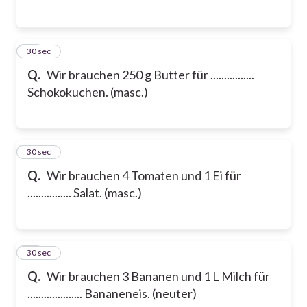
25
30 sec
Q.
Wir brauchen 250 g Butter für ................
Schokokuchen. (masc.)
26
30 sec
Q.
Wir brauchen 4 Tomaten und 1 Ei für
................ Salat. (masc.)
27
30 sec
Q.
Wir brauchen 3 Bananen und 1 L Milch für
.................... Bananeneis. (neuter)