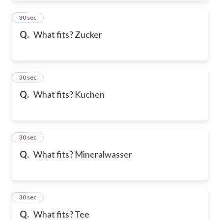
31
30 sec
Q.
What fits? Zucker
32
30 sec
Q.
What fits? Kuchen
33
30 sec
Q.
What fits? Mineralwasser
34
30 sec
Q.
What fits? Tee