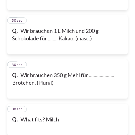
28
30 sec
Q.
Wir brauchen 1 L Milch und 200 g
Schokolade für ........ Kakao. (masc.)
29
30 sec
Q.
Wir brauchen 350 g Mehl für .....................
Brötchen. (Plural)
30
30 sec
Q.
What fits? Milch