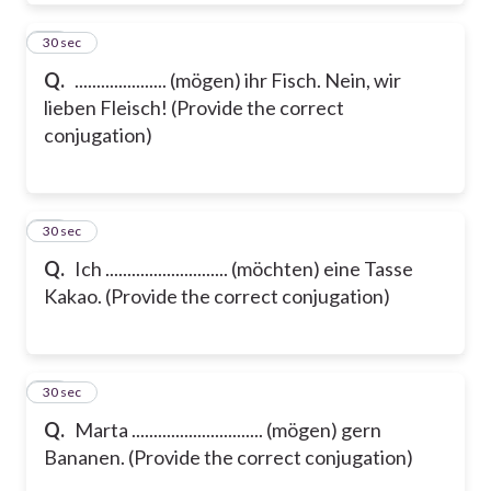
19
30 sec
Q.
..................... (mögen) ihr Fisch. Nein, wir
lieben Fleisch! (Provide the correct
conjugation)
20
30 sec
Q.
Ich ............................ (möchten) eine Tasse
Kakao. (Provide the correct conjugation)
21
30 sec
Q.
Marta .............................. (mögen) gern
Bananen. (Provide the correct conjugation)