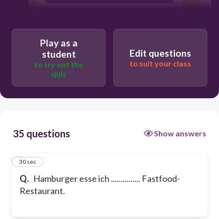
Play as a
Edit questions
student
to suit your class
to try out the
quiz
35 questions
Show answers
1
30 sec
Q.
Hamburger esse ich ............... Fastfood-
Restaurant.