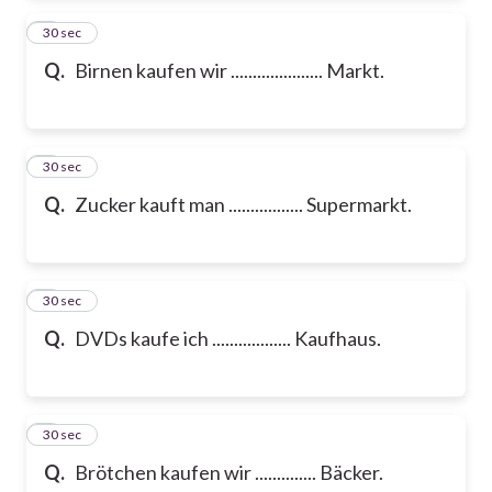
2
30 sec
Q.
Birnen kaufen wir ..................... Markt.
3
30 sec
Q.
Zucker kauft man ................. Supermarkt.
4
30 sec
Q.
DVDs kaufe ich .................. Kaufhaus.
5
30 sec
Q.
Brötchen kaufen wir .............. Bäcker.