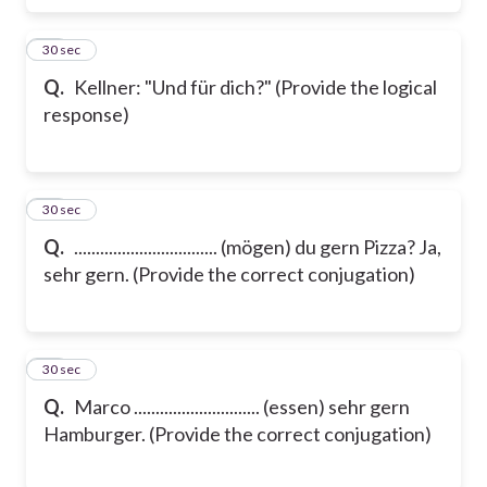
16
30 sec
Q.
Kellner: "Und für dich?" (Provide the logical
response)
17
30 sec
Q.
................................. (mögen) du gern Pizza? Ja,
sehr gern. (Provide the correct conjugation)
18
30 sec
Q.
Marco ............................. (essen) sehr gern
Hamburger. (Provide the correct conjugation)