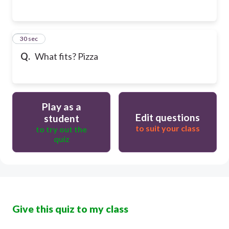
35
30 sec
Q.
What fits? Pizza
Play as a
Edit questions
student
to suit your class
to try out the
quiz
Give this quiz to my class