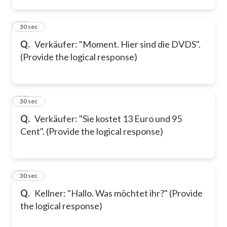
13
30 sec
Q.
Verkäufer: "Moment. Hier sind die DVDS".
(Provide the logical response)
14
30 sec
Q.
Verkäufer: "Sie kostet 13 Euro und 95
Cent". (Provide the logical response)
15
30 sec
Q.
Kellner: "Hallo. Was möchtet ihr?" (Provide
the logical response)