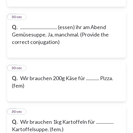
22
30 sec
Q.
............................... (essen) ihr am Abend
Gemüsesuppe. Ja, manchmal. (Provide the
correct conjugation)
23
30 sec
Q.
Wir brauchen 200g Käse für ........... Pizza.
(fem)
24
30 sec
Q.
Wir brauchen 1kg Kartoffeln für ...............
Kartoffelsuppe. (fem.)