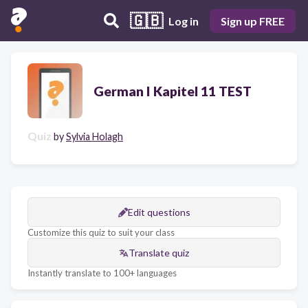
🇬🇧
Log in
Sign up FREE
German I Kapitel 11 TEST
Quiz
by
Sylvia Holagh
Edit questions
Customize this quiz to suit your class
Translate quiz
Instantly translate to 100+ languages