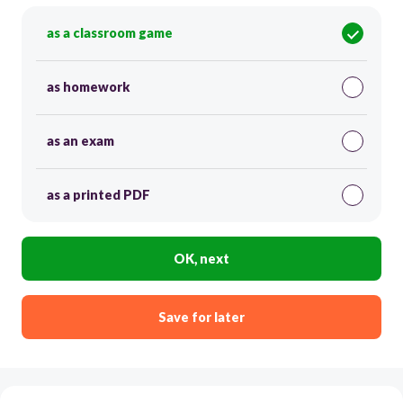
as a classroom game
as homework
as an exam
as a printed PDF
OK, next
Save for later