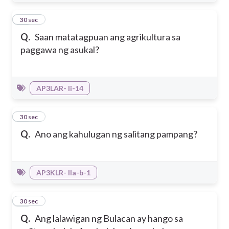
13
30 sec
Q.
Saan matatagpuan ang agrikultura sa
paggawa ng asukal?
AP3LAR- Ii-14
14
30 sec
Q.
Ano ang kahulugan ng salitang pampang?
AP3KLR- IIa-b-1
15
30 sec
Q.
Ang lalawigan ng Bulacan ay hango sa