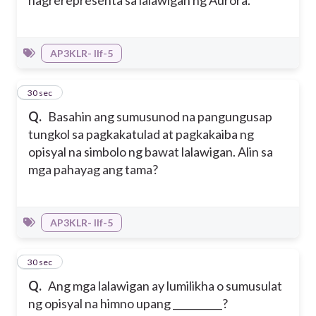
nagrerepresenta sa lalawigan ng Aurora.
AP3KLR- IIf-5
22
30 sec
Q.
Basahin ang sumusunod na pangungusap
tungkol sa pagkakatulad at pagkakaiba ng
opisyal na simbolo ng bawat lalawigan. Alin sa
mga pahayag ang tama?
AP3KLR- IIf-5
23
30 sec
Q.
Ang mga lalawigan ay lumilikha o sumusulat
ng opisyal na himno upang __________?