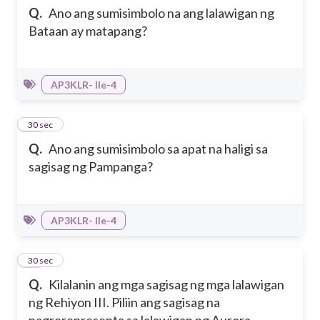
Q.
Ano ang sumisimbolo na ang lalawigan ng
Bataan ay matapang?
AP3KLR- IIe-4
20
30 sec
Q.
Ano ang sumisimbolo sa apat na haligi sa
sagisag ng Pampanga?
AP3KLR- IIe-4
21
30 sec
Q.
Kilalanin ang mga sagisag ng mga lalawigan
ng Rehiyon III. Piliin ang sagisag na