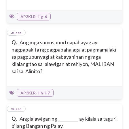
AP3KLR- IIg-6
24
30 sec
Q.
Ang mga sumusunod napahayag ay
nagpapakita ng pagpapahalaga at pagmamalaki
sa pagpupunyagi at kabayanihan ng mga
kilalang tao sa lalawigan at rehiyon, MALIBAN
sa isa. Alinito?
AP3KLR- IIh-i-7
25
30 sec
Q.
Ang lalawigan ng __________ ay kilala sa taguri
bilang Bangan ng Palay.