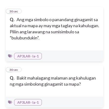
1
30 sec
Q.
Ang mga simbolo o panandang ginagamit sa
aktual na mapa ay may mga taglay na kahulugan.
Piliin ang larawang na sumisimbulo sa
“bulubundukin”.
AP3LAR- Ia-1
2
30 sec
Q.
Bakit mahalagang malaman ang kahulugan
ng mga simbolong ginagamit sa mapa?
AP3LAR- Ia-1