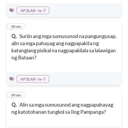
AP3LAR- Ie-7
7
30 sec
Q.
Suriin ang mga sumusunod na pangungusap,
alin sa mga pahayag ang nagpapakita ng
katangiang pisikal na nagpapakilala sa lalawigan
ng Bataan?
AP3LAR- Ie-7
8
30 sec
Q.
Alin sa mga sumusunod ang nagpapahayag
ng katotohanan tungkol sa Ilog Pampanga?