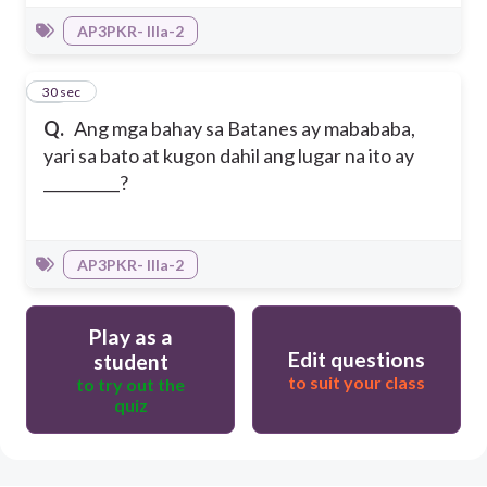
AP3PKR- IIIa-2
30
30 sec
Q.
Ang mga bahay sa Batanes ay mabababa,
yari sa bato at kugon dahil ang lugar na ito ay
__________?
AP3PKR- IIIa-2
Play as a
Edit questions
student
to suit your class
to try out the
quiz