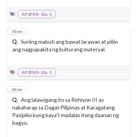
AP3PKR- IIIa-1
28
30 sec
Q.
Suriing mabuti ang bawat larawan at piliin
ang nagpapakita ng kulturang materyal.
AP3PKR- IIIa-1
29
30 sec
Q.
Ang lalawigang ito sa Rehiyon III ay
nakaharap sa Dagat Pilipinas at Karagatang
Pasipiko kung kaya’t madalas itong daanan ng
bagyo.