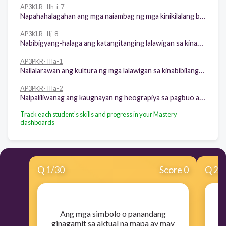
AP3KLR- IIh-i-7
Napahahalagahan ang mga naiambag ng mga kinikilalang bayani at mga kilalang mamamayan ng sariling lalawigan at rehiyon
AP3KLR- IIj-8
Nabibigyang-halaga ang katangitanging lalawigan sa kinabibilangang rehiyon
AP3PKR- IIIa-1
Nailalarawan ang kultura ng mga lalawigan sa kinabibilangang rehiyon
AP3PKR- IIIa-2
Naipaliliwanag ang kaugnayan ng heograpiya sa pagbuo at paghubog ng uri ng pamumuhay ng mga lalawigan at rehiyon
Track each student's skills and progress in your Mastery
dashboards
Q
1
/
30
Score 0
Q
2
/
​Ang mga simbolo o panandang
ginagamit sa aktual na mapa ay may