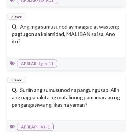
AP3LAR- Ig-h-11
11
30 sec
Q.
Ang mga sumusunod ay maagap at wastong
pagtugon sa kalamidad, MALIBAN sa isa. Ano
ito?
AP3LAR- Ig-h-11
12
30 sec
Q.
Suriin ang sumusunod na pangungusap. Alin
ang nagpapakita ng matalinong pamamaraan ng
pangangasiwa ng likas na yaman?
AP3EAP- IVa-1