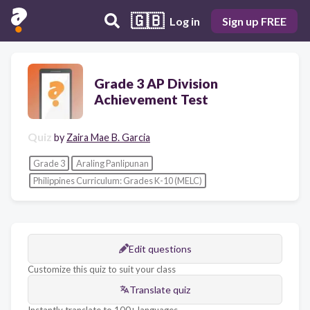
🇬🇧
Log in
Sign up FREE
Grade 3 AP Division
Achievement Test
Quiz
by
Zaira Mae B. Garcia
Grade 3
Araling Panlipunan
Philippines Curriculum: Grades K-10 (MELC)
Edit questions
Customize this quiz to suit your class
Translate quiz
Instantly translate to 100+ languages