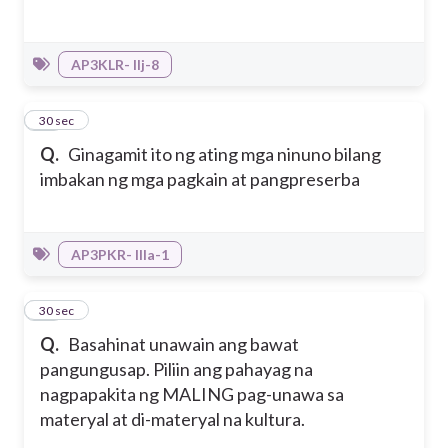
AP3KLR- IIj-8
26
30 sec
Q.
Ginagamit ito ng ating mga ninuno bilang
imbakan ng mga pagkain at pangpreserba
AP3PKR- IIIa-1
27
30 sec
Q.
Basahinat unawain ang bawat
pangungusap. Piliin ang pahayag na
nagpapakita ng MALING pag-unawa sa
materyal at di-materyal na kultura.