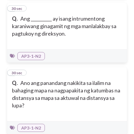
3
30 sec
Q.
Ang __________ ay isang intrumentong
karaniwang ginagamit ng mga manlalakbay sa
pagtukoy ng direksyon.
AP3-1-N2
4
30 sec
Q.
Ano ang panandang nakikita sa ilalim na
bahaging mapa na nagpapakita ng katumbas na
distansya sa mapa sa aktuwal na distansya sa
lupa?
AP3-1-N2