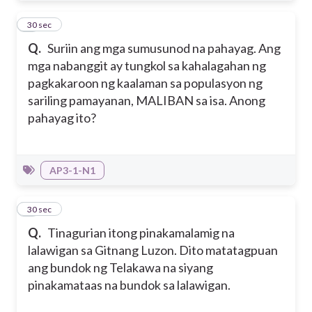
5
30 sec
Q.
Suriin ang mga sumusunod na pahayag. Ang
mga nabanggit ay tungkol sa kahalagahan ng
pagkakaroon ng kaalaman sa populasyon ng
sariling pamayanan, MALIBAN sa isa. Anong
pahayag ito?
AP3-1-N1
6
30 sec
Q.
Tinagurian itong pinakamalamig na
lalawigan sa Gitnang Luzon. Dito matatagpuan
ang bundok ng Telakawa na siyang
pinakamataas na bundok sa lalawigan.