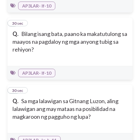
AP3LAR- If-10
9
30 sec
Q.
Bilang isang bata, paano ka makatutulong sa
maayos na pagdaloy ng mga anyong tubig sa
rehiyon?
AP3LAR- If-10
10
30 sec
Q.
Sa mga lalawigan sa Gitnang Luzon, aling
lalawigan ang may mataas na posibilidad na
magkaroon ng pagguho ng lupa?