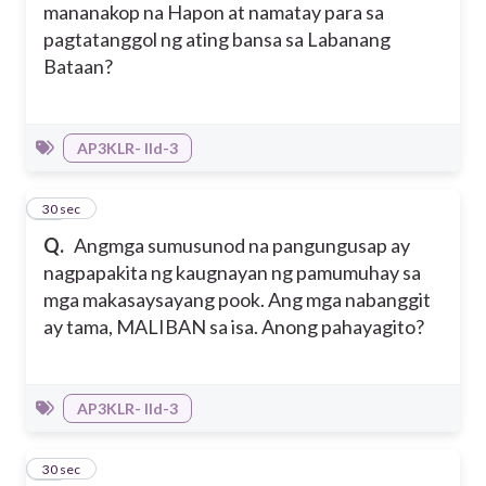
mananakop na Hapon at namatay para sa
pagtatanggol ng ating bansa sa Labanang
Bataan?
AP3KLR- IId-3
18
30 sec
Q.
Angmga sumusunod na pangungusap ay
nagpapakita ng kaugnayan ng pamumuhay sa
mga makasaysayang pook. Ang mga nabanggit
ay tama, MALIBAN sa isa. Anong pahayagito?
AP3KLR- IId-3
19
30 sec