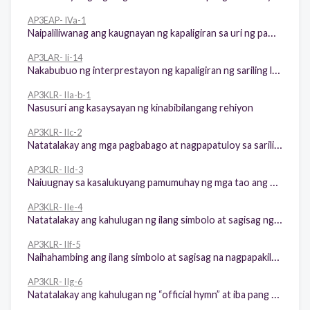
AP3EAP- IVa-1
Naipaliliwanag ang kaugnayan ng kapaligiran sa uri ng pamumuhay ng mamamayan sa lalawigan ng kinabibilangang rehiyon at sa mga lalawigan ng ibang rehiyon
AP3LAR- Ii-14
Nakabubuo ng interprestayon ng kapaligiran ng sariling lalawigan at karatig na mga lalawigan ng rehiyon gamit ang mapa
AP3KLR- IIa-b-1
Nasusuri ang kasaysayan ng kinabibilangang rehiyon
AP3KLR- IIc-2
Natatalakay ang mga pagbabago at nagpapatuloy sa sariling lalawigan at kinabibilangang rehiyon
AP3KLR- IId-3
Naiuugnay sa kasalukuyang pamumuhay ng mga tao ang kwento ng mga makasaysayang pook o pangyayaring nagpapakilala sa sariling lalawigan at ibang panglalawigan ng kinabibilangang rehiyon
AP3KLR- IIe-4
Natatalakay ang kahulugan ng ilang simbolo at sagisag ng sariling lalawigan at rehiyon
AP3KLR- IIf-5
Naihahambing ang ilang simbolo at sagisag na nagpapakilala ng iba’t ibang lalawigan sa sariling rehiyon
AP3KLR- IIg-6
Natatalakay ang kahulugan ng “official hymn” at iba pang sining na nagpapakilala ng sariling lalawigan at rehiyon