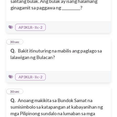
salitang bulak. Ang bulak ay isang halamang
ginagamit sa paggawa ng __________?
AP3KLR- IIc-2
16
30 sec
Q.
Bakit itinuturing na mabilis ang paglago sa
lalawigan ng Bulacan?
AP3KLR- IIc-2
17
30 sec
Q.
Anoang makikita sa Bundok Samat na
sumisimbolo sa katapangan at kabayanihan ng
mga Pilipinong sundalo na lumaban sa mga