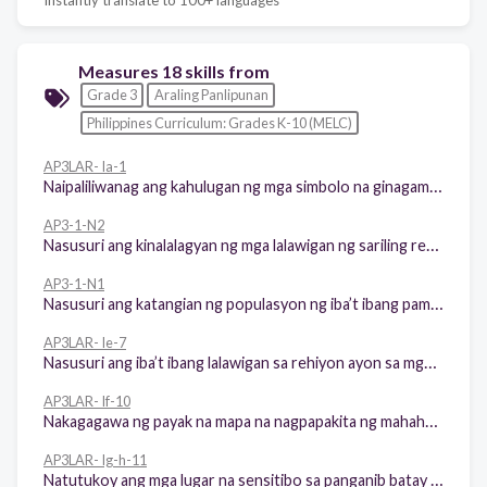
Measures 18 skills from
Grade 3
Araling Panlipunan
Philippines Curriculum: Grades K-10 (MELC)
AP3LAR- Ia-1
Naipaliliwanag ang kahulugan ng mga simbolo na ginagamit sa mapa sa tulong ng panuntunan (ei. katubigan, kabundukan, etc)
AP3-1-N2
Nasusuri ang kinalalagyan ng mga lalawigan ng sariling rehiyon batay sa mga nakapaligid dito gamit ang pangunahing direksiyon (primary direction)
AP3-1-N1
Nasusuri ang katangian ng populasyon ng iba’t ibang pamayanan sa sariling lalawigan bataysa: a) edad; b) kasarian; c) etnisidad; at 4) relihiyon
AP3LAR- Ie-7
Nasusuri ang iba’t ibang lalawigan sa rehiyon ayon sa mga katangiang pisikal at pagkakakilanlang heograpikal nito gamit ang mapang topograpiya ng rehiyon
AP3LAR- If-10
Nakagagawa ng payak na mapa na nagpapakita ng mahahalagang anyong lupa at anyong tubig ng sariling lalawigan at mga karatig na lalawigan nito
AP3LAR- Ig-h-11
Natutukoy ang mga lugar na sensitibo sa panganib batay sa lokasyon at topographiya nito