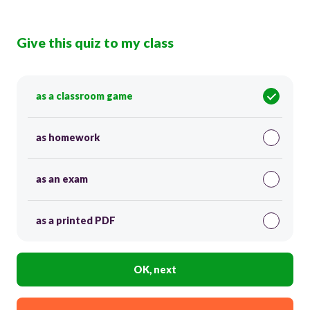
Give this quiz to my class
as a classroom game
as homework
as an exam
as a printed PDF
OK, next