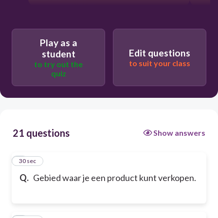
Play as a
Edit questions
student
to suit your class
to try out the
quiz
21 questions
Show answers
1
30 sec
Q.
Gebied waar je een product kunt verkopen.