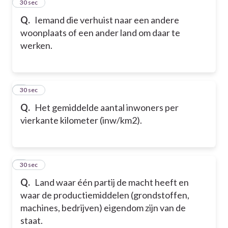
2
30 sec
Q.
Iemand die verhuist naar een andere
woonplaats of een ander land om daar te
werken.
3
30 sec
Q.
Het gemiddelde aantal inwoners per
vierkante kilometer (inw/km2).
4
30 sec
Q.
Land waar één partij de macht heeft en
waar de productiemiddelen (grondstoffen,
machines, bedrijven) eigendom zijn van de
staat.