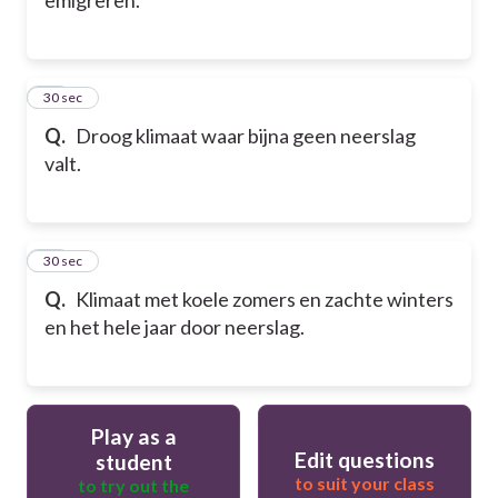
20
30 sec
Q.
Droog klimaat waar bijna geen neerslag
valt.
21
30 sec
Q.
Klimaat met koele zomers en zachte winters
en het hele jaar door neerslag.
Play as a
Edit questions
student
to suit your class
to try out the