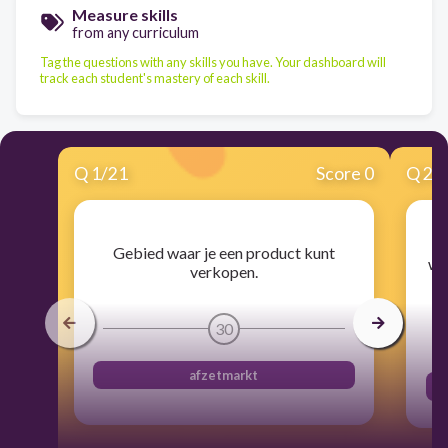
Measure skills
from any curriculum
Tag the questions with any skills you have. Your dashboard will
track each student's mastery of each skill.
Q
1
/
21
Score 0
Q
2
/
I
Gebied waar je een product kunt
wo
verkopen.
30
afzetmarkt