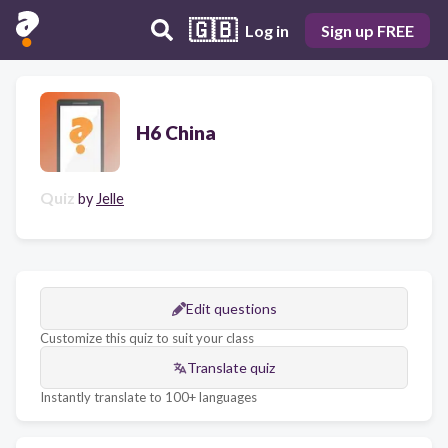
🇬🇧
Log in
Sign up FREE
H6 China
Quiz
by
Jelle
Edit questions
Customize this quiz to suit your class
Translate quiz
Instantly translate to 100+ languages