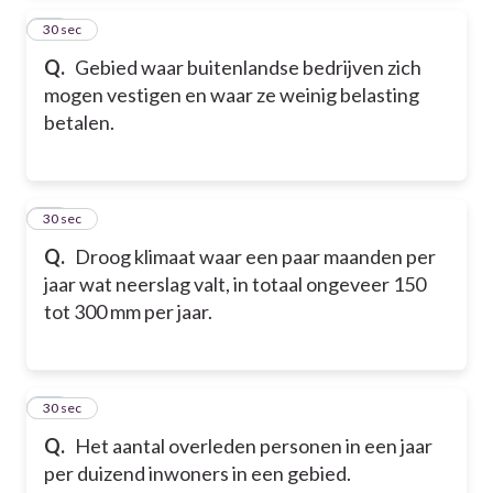
14
30 sec
Q.
Gebied waar buitenlandse bedrijven zich
mogen vestigen en waar ze weinig belasting
betalen.
15
30 sec
Q.
Droog klimaat waar een paar maanden per
jaar wat neerslag valt, in totaal ongeveer 150
tot 300 mm per jaar.
16
30 sec
Q.
Het aantal overleden personen in een jaar
per duizend inwoners in een gebied.