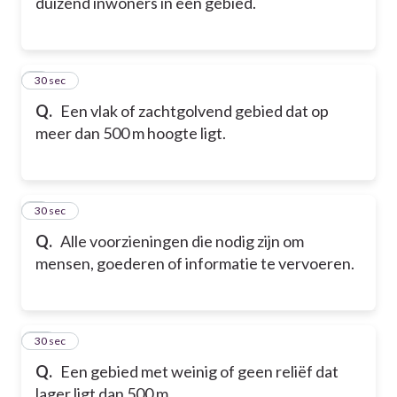
duizend inwoners in een gebied.
8
30 sec
Q.
Een vlak of zachtgolvend gebied dat op
meer dan 500 m hoogte ligt.
9
30 sec
Q.
Alle voorzieningen die nodig zijn om
mensen, goederen of informatie te vervoeren.
10
30 sec
Q.
Een gebied met weinig of geen reliëf dat
lager ligt dan 500 m.