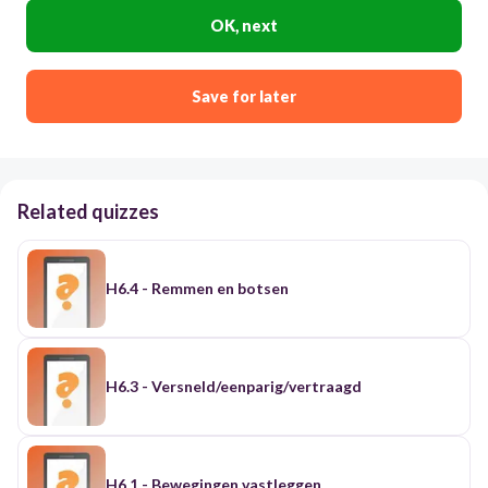
OK, next
Save for later
Related quizzes
H6.4 - Remmen en botsen
H6.3 - Versneld/eenparig/vertraagd
H6.1 - Bewegingen vastleggen