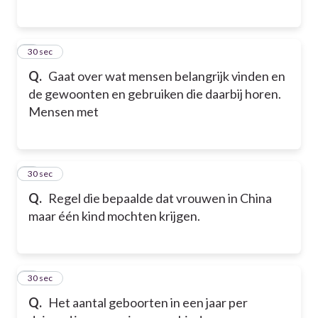
5
30 sec
Q.
Gaat over wat mensen belangrijk vinden en
de gewoonten en gebruiken die daarbij horen.
Mensen met
6
30 sec
Q.
Regel die bepaalde dat vrouwen in China
maar één kind mochten krijgen.
7
30 sec
Q.
Het aantal geboorten in een jaar per