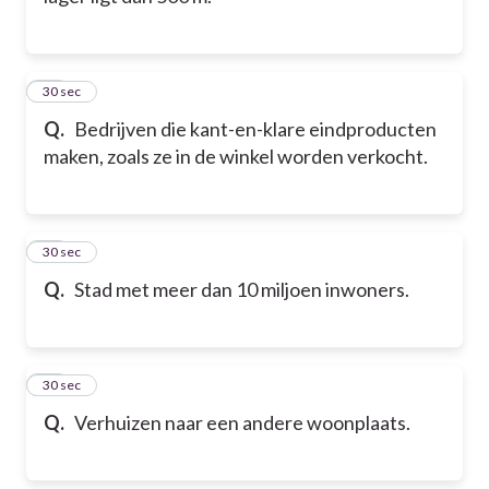
11
30 sec
Q.
Bedrijven die kant-en-klare eindproducten
maken, zoals ze in de winkel worden verkocht.
12
30 sec
Q.
Stad met meer dan 10 miljoen inwoners.
13
30 sec
Q.
Verhuizen naar een andere woonplaats.