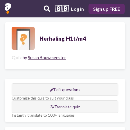
🇬🇧
Log in
Sign up FREE
Herhaling H1t/m4
Quiz
by
Susan Bouwmeester
Edit questions
Customize this quiz to suit your class
Translate quiz
Instantly translate to 100+ languages