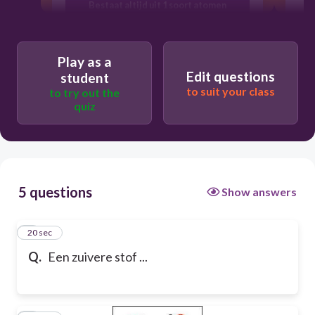
Bestaat altijd uit 1 soort atomen
Bestaat altijd uit meerdere soorten
Play as a
atomen
Edit questions
student
to suit your class
to try out the
Bestaat altijd uit meerdere soorten
quiz
moleculen
5 questions
Show answers
1
20 sec
Q.
Een zuivere stof ...