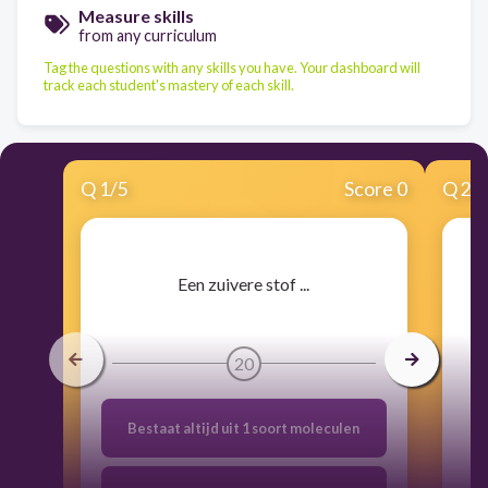
Measure skills
from any curriculum
Tag the questions with any skills you have. Your dashboard will
track each student's mastery of each skill.
Q
1
/
5
Score 0
Q
2
/
​Een zuivere stof ...
20
Bestaat altijd uit 1 soort moleculen