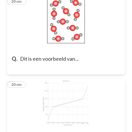
2
20 sec
Q.
Dit is een voorbeeld van...
3
20 sec