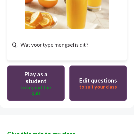
Q.
Wat voor type mengsel is dit?
Play as a
Edit questions
student
to suit your class
to try out the
quiz
Give this quiz to my class