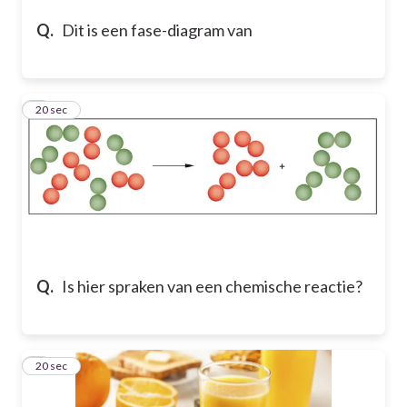
Q.
Dit is een fase-diagram van
4
20 sec
Q.
Is hier spraken van een chemische reactie?
5
20 sec