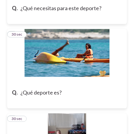
Q.
¿Qué necesitas para este deporte?
5
30 sec
Q.
¿Qué deporte es?
6
30 sec