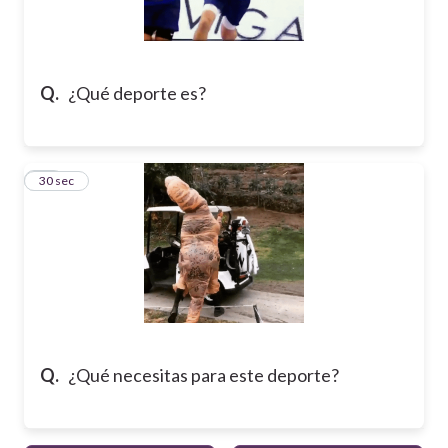
Q.
¿Qué deporte es?
10
30 sec
Q.
¿Qué necesitas para este deporte?