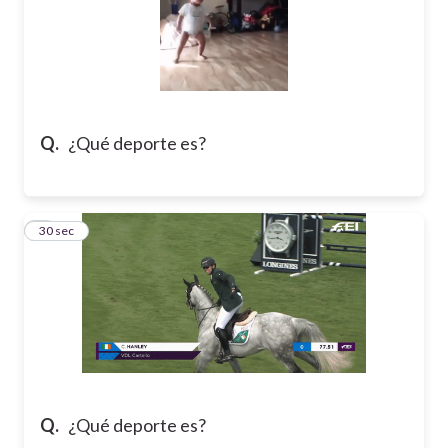
Q.
¿Qué deporte es?
7
30 sec
Q.
¿Qué deporte es?