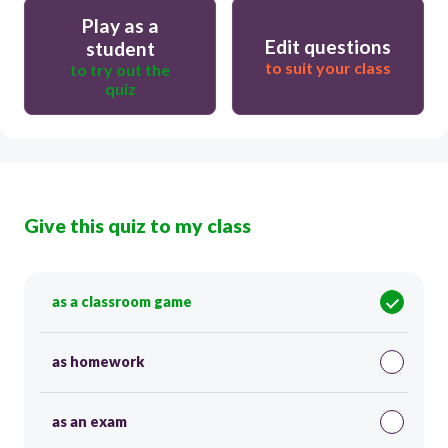
Play as a
Edit questions
student
to suit your class
to try out the
quiz
Give this quiz to my class
as a classroom game
as homework
as an exam