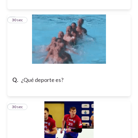
8
30 sec
Q.
¿Qué deporte es?
9
30 sec