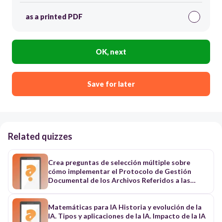
as a printed PDF
OK, next
Save for later
Related quizzes
Crea preguntas de selección múltiple sobre
cómo implementar el Protocolo de Gestión
Documental de los Archivos Referidos a las
Graves y Manifiestas Violaciones a los DDHH e
Infracciones al DIH Ocurridas con Ocasión del
Conflicto Armado Interno en Colombia publicado
Matemáticas para IA Historia y evolución de la
por el Centro Nacional de Memoria
IA. Tipos y aplicaciones de la IA. Impacto de la IA