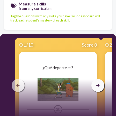
Measure skills
from any curriculum
Tag the questions with any skills you have. Your dashboard will
track each student's mastery of each skill.
Q
1
/
10
Score 0
Q
2
/
​¿Qué deporte es?
30