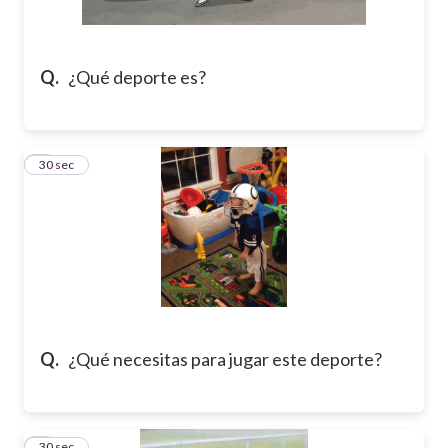
Q.
¿Qué deporte es?
2
30 sec
Q.
¿Qué necesitas para jugar este deporte?
3
30 sec