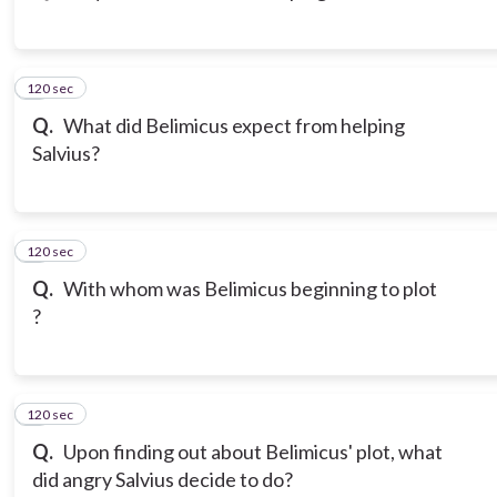
120 sec
3
Q.
What did Belimicus expect from helping
Salvius?
120 sec
4
Q.
With whom was Belimicus beginning to plot
?
120 sec
5
Q.
Upon finding out about Belimicus' plot, what
did angry Salvius decide to do?