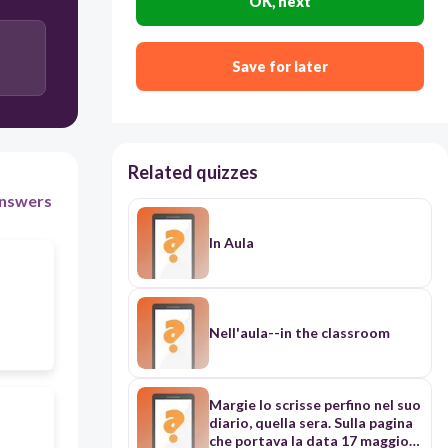
OK, next
Save for later
Related quizzes
nswers
In Aula
Nell'aula--in the classroom
Margie lo scrisse perfino nel suo
diario, quella sera. Sulla pagina
che portava la data 17 maggio