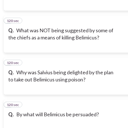
120 sec
6
Q.
What was NOT being suggested by some of
the chiefs as a means of killing Belimicus?
120 sec
7
Q.
Why was Salvius being delighted by the plan
to take out Belimicus using poison?
120 sec
8
Q.
By what will Belimicus be persuaded?