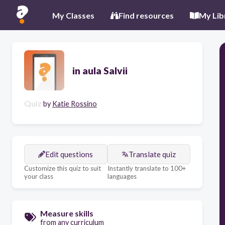
My Classes
Find resources
My Lib
in aula Salvii
Quiz
by
Katie Rossino
Edit questions
Translate quiz
Customize this quiz to suit
Instantly translate to 100+
your class
languages
Measure skills
from any curriculum