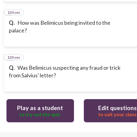
120 sec
9
Q.
How was Belimicus being invited to the
palace?
120 sec
10
Q.
Was Belimicus suspecting any fraud or trick
from Salvius' letter?
Play as a student
Edit questions
to try out the quiz
to suit your class