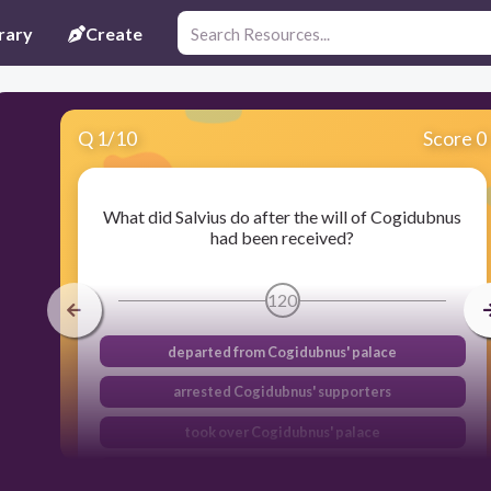
rary
Create
Q
1
/
10
Score 0
What did Salvius do after the will of Cogidubnus
had been received?
120
departed from Cogidubnus' palace
arrested Cogidubnus' supporters
took over Cogidubnus' palace
took all of the money from the cheifs