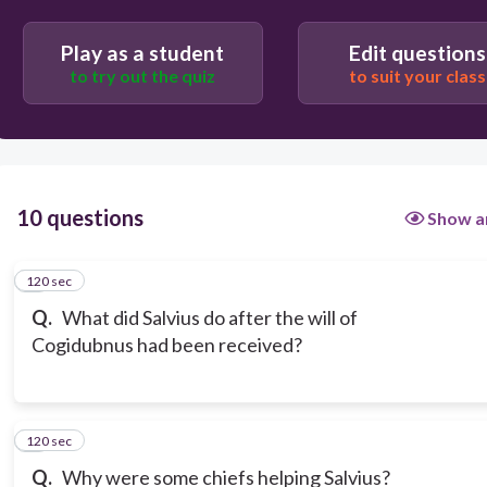
Play as a student
Edit questions
to try out the quiz
to suit your class
10 questions
Show a
120 sec
1
Q.
What did Salvius do after the will of
Cogidubnus had been received?
120 sec
2
Q.
Why were some chiefs helping Salvius?