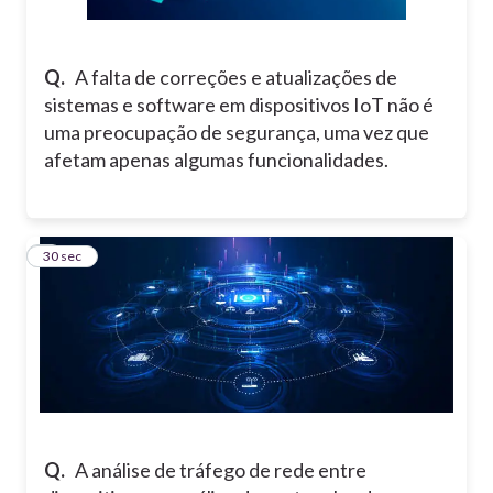
Q.
A falta de correções e atualizações de
sistemas e software em dispositivos IoT não é
uma preocupação de segurança, uma vez que
afetam apenas algumas funcionalidades.
7
30 sec
Q.
A análise de tráfego de rede entre