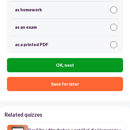
as homework
as an exam
as a printed PDF
OK, next
Save for later
Related quizzes
Der Film = film drehen = natáčať die Homepage =