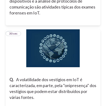
dispositivos e a análise de protocolos de
comunicação são atividades típicas dos exames
forenses em IoT.
8
30 sec
Q.
A volatilidade dos vestígios em IoT é
caracterizada, em parte, pela "onipresença" dos
vestígios que podem estar distribuídos por
várias fontes.