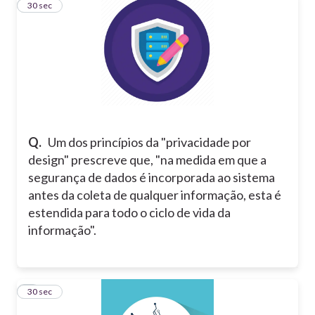
4
30 sec
Q.
Um dos princípios da "privacidade por
design" prescreve que, "na medida em que a
segurança de dados é incorporada ao sistema
antes da coleta de qualquer informação, esta é
estendida para todo o ciclo de vida da
informação".
5
30 sec