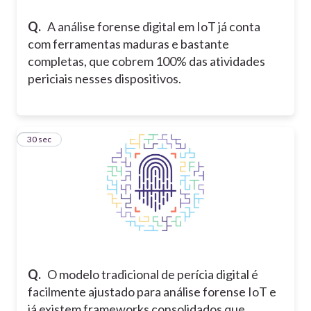
Q.
A análise forense digital em IoT já conta
com ferramentas maduras e bastante
completas, que cobrem 100% das atividades
periciais nesses dispositivos.
12
30 sec
Q.
O modelo tradicional de perícia digital é
facilmente ajustado para análise forense IoT e
já existem frameworks consolidados que