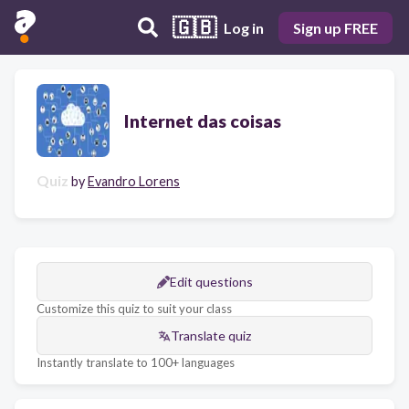
🇬🇧
Log in
Sign up FREE
Internet das coisas
Quiz
by
Evandro Lorens
Edit questions
Customize this quiz to suit your class
Translate quiz
Instantly translate to 100+ languages