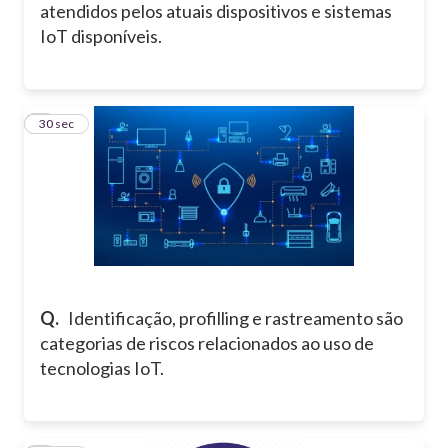
atendidos pelos atuais dispositivos e sistemas
IoT disponíveis.
3
30 sec
Q.
Identificação, profilling e rastreamento são
categorias de riscos relacionados ao uso de
tecnologias IoT.