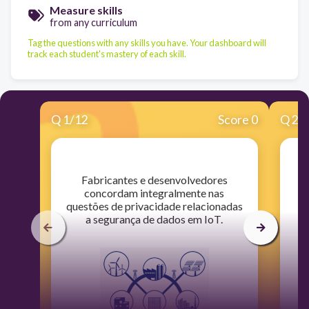
Measure skills
from any curriculum
Tag the questions with any skills you have. Your dashboard will
track each student's mastery of each skill.
Q
1
/
12
Score 0
Q
2
/
​Fabricantes e desenvolvedores
concordam integralmente nas
g
questões de privacidade relacionadas
a segurança de dados em IoT.