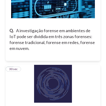
Q.
A investigação forense em ambientes de
IoT pode ser dividida em três zonas forenses:
forense tradicional, forense em redes, forense
em nuvem.
11
30 sec