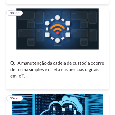
9
30 sec
Q.
A manutenção da cadeia de custódia ocorre
de forma simples e direta nas perícias digitais
em IoT.
10
30 sec