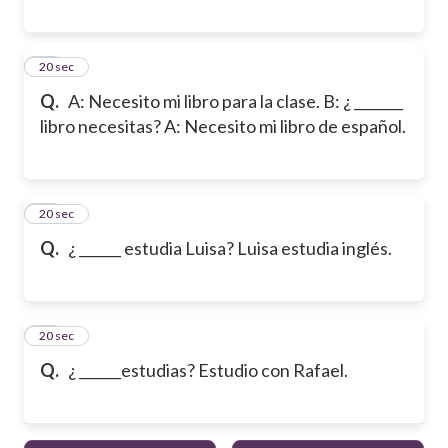
18
20 sec
Q.
A: Necesito mi libro para la clase. B: ¿ _______
libro necesitas? A: Necesito mi libro de español.
19
20 sec
Q.
¿ ______ estudia Luisa? Luisa estudia inglés.
20
20 sec
Q.
¿ ______estudias? Estudio con Rafael.