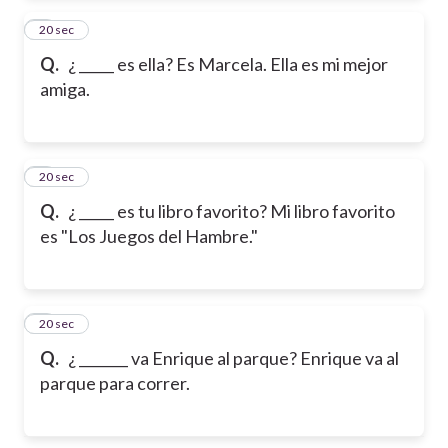
2
20 sec
Q.
¿ _____ es ella? Es Marcela. Ella es mi mejor
amiga.
3
20 sec
Q.
¿ _____ es tu libro favorito? Mi libro favorito
es "Los Juegos del Hambre."
4
20 sec
Q.
¿ _______ va Enrique al parque? Enrique va al
parque para correr.