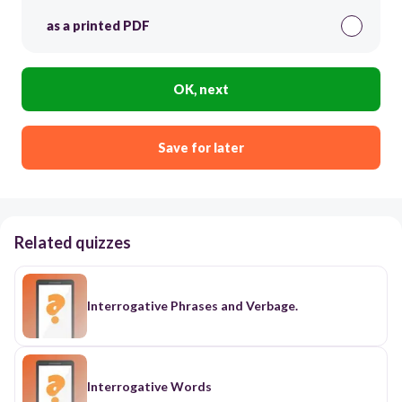
as a printed PDF
OK, next
Save for later
Related quizzes
Interrogative Phrases and Verbage.
Interrogative Words