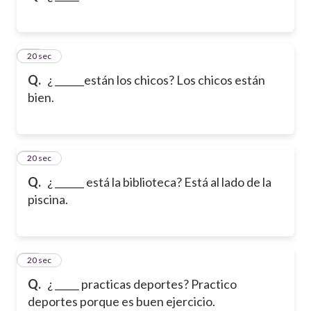
12
20 sec
Q.
¿ ______están los chicos? Los chicos están
bien.
13
20 sec
Q.
¿ ______ está la biblioteca? Está al lado de la
piscina.
14
20 sec
Q.
¿ _____ practicas deportes? Practico
deportes porque es buen ejercicio.