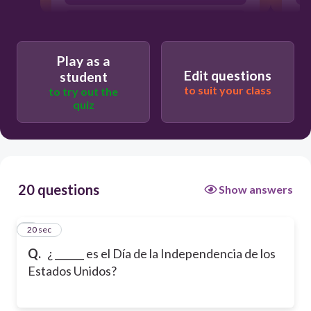
Cuándo
Play as a
Edit questions
student
to suit your class
to try out the
quiz
20 questions
Show answers
1
20 sec
Q.
¿ ______ es el Día de la Independencia de los
Estados Unidos?