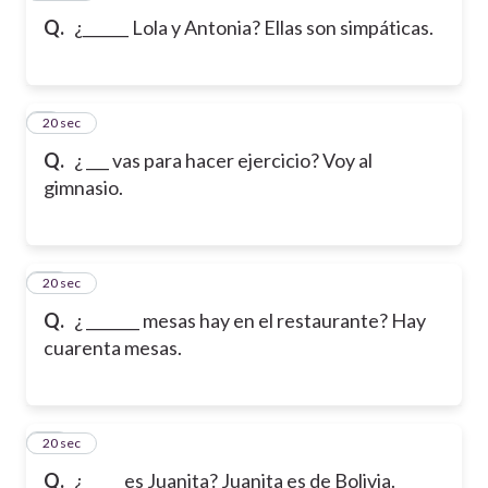
Q.
¿______ Lola y Antonia? Ellas son simpáticas.
9
20 sec
Q.
¿ ___ vas para hacer ejercicio? Voy al
gimnasio.
10
20 sec
Q.
¿ _______ mesas hay en el restaurante? Hay
cuarenta mesas.
11
20 sec
Q.
¿ _____es Juanita? Juanita es de Bolivia.