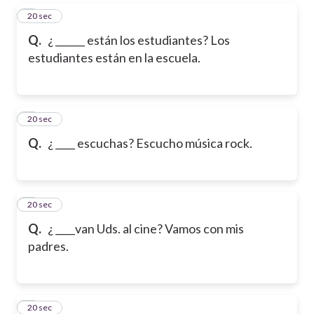
5
20 sec
Q.
¿ ______ están los estudiantes? Los
estudiantes están en la escuela.
6
20 sec
Q.
¿ ____ escuchas? Escucho música rock.
7
20 sec
Q.
¿ ____van Uds. al cine? Vamos con mis
padres.
8
20 sec