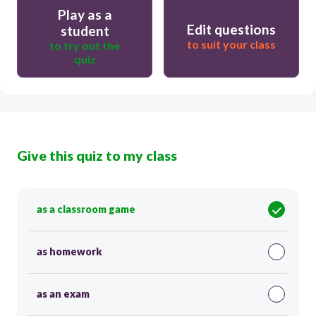
Play as a
Edit questions
student
to suit your class
to try out the
quiz
Give this quiz to my class
as a classroom game
as homework
as an exam