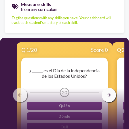
Measure skills
from any curriculum
Tag the questions with any skills you have. Your dashboard will
track each student's mastery of each skill.
Q
1
/
20
Score 0
Q
2
/
¿ ______ es el Día de la Independencia
¿
de los Estados Unidos?
20
Quién
Dónde
Cuál