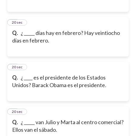
15
20 sec
Q.
¿ _____ días hay en febrero? Hay veintiocho
días en febrero.
16
20 sec
Q.
¿ ____ es el presidente de los Estados
Unidos? Barack Obama es el presidente.
17
20 sec
Q.
¿ _____ van Julio y Marta al centro comercial?
Ellos van el sábado.