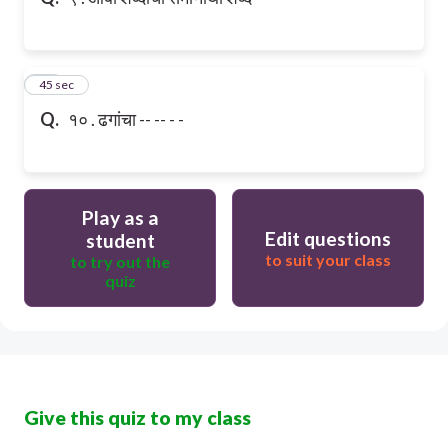
10
45 sec
Q.
१० . ढगांचा -- -- - -
Play as a
Edit questions
student
to suit your class
to try out the
quiz
Give this quiz to my class