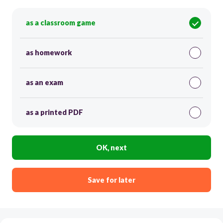
as a classroom game
as homework
as an exam
as a printed PDF
OK, next
Save for later