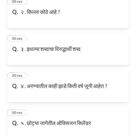
2
30 sec
Q.
२ . किल्ला कोठे आहे ?
3
30 sec
Q.
३ . इथल्या शब्दाचा विरुद्धार्थी शब्द
4
30 sec
Q.
४ . अरण्यातील काही झाडे किती वर्ष जूनी आहेत ?
5
30 sec
Q.
५ . छोट्या जागेतील ऑक्सिजन सिलेंडर