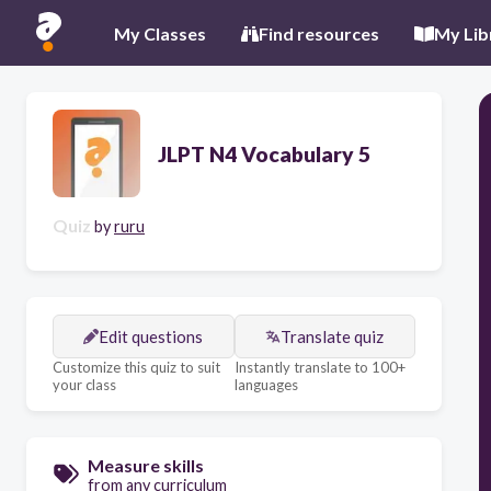
My Classes
Find resources
My Lib
JLPT N4 Vocabulary 5
Quiz
by
ruru
Edit questions
Translate quiz
Customize this quiz to suit
Instantly translate to 100+
your class
languages
Measure skills
from any curriculum