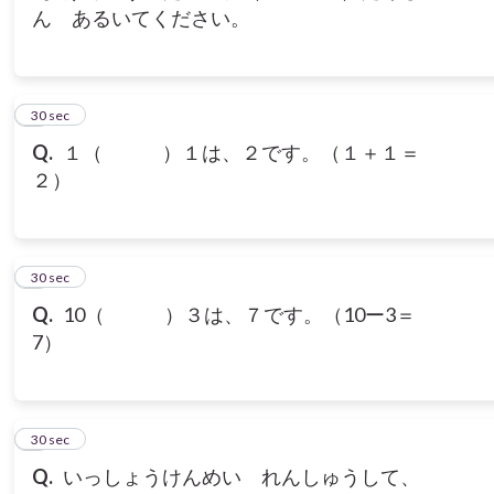
ん あるいてください。
3
30 sec
Q.
１（ ）１は、２です。（１＋１＝
２）
4
30 sec
Q.
10（ ）３は、７です。（10ー3＝
7）
5
30 sec
Q.
いっしょうけんめい れんしゅうして、