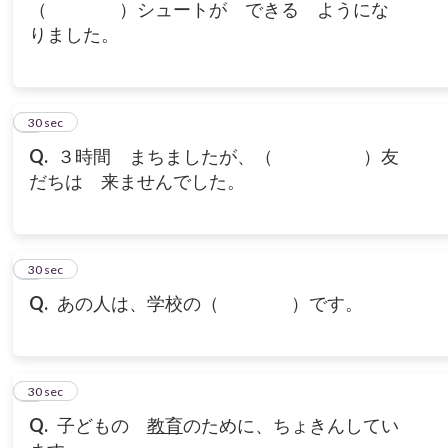
（ ）シュートが できる ようにな
りました。
6
30 sec
Q.
３時間 まちましたが、（ ）友
だちは 来ませんでした。
7
30 sec
Q.
あの人は、学校の（ ）です。
8
30 sec
Q.
子どもの
教育
のために、ちょきんしてい