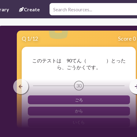
rary
Create
Q
1
/
12
Score 0
このテストは 90てん（ ）とった
ら、ごうかくです。
30
ごろ
から
いくら
いじょう