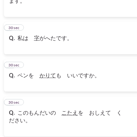
ます。
9
30 sec
Q.
私は
字
がへたです。
10
30 sec
Q.
ペンを
かりて
も いいですか。
11
30 sec
Q.
このもんだいの
こたえ
を おしえて く
ださい。