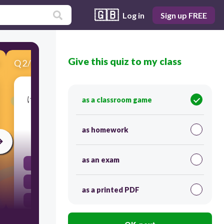
🇬🇧
Log in
Sign up FREE
Give this quiz to my class
Q
2
/
12
Score 0
けんこうのために、（ ）たくさん
as a classroom game
あるいてください。
as homework
30
as an exam
やっと
おかげさまで
as a printed PDF
なるべく
とうとう