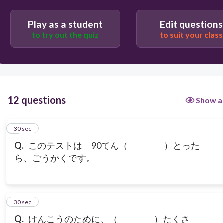
Play as a student
Edit questions
to try out the quiz
to suit your class
12 questions
Show a
1
30 sec
Q.
このテストは 90てん（ ）とった
ら、ごうかくです。
2
30 sec
Q.
けんこうのために、（ ）たくさ