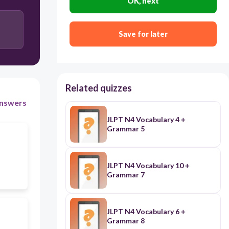
OK, next
Save for later
Related quizzes
nswers
JLPT N4 Vocabulary 4＋
Grammar 5
JLPT N4 Vocabulary 10＋
Grammar 7
JLPT N4 Vocabulary 6＋
Grammar 8