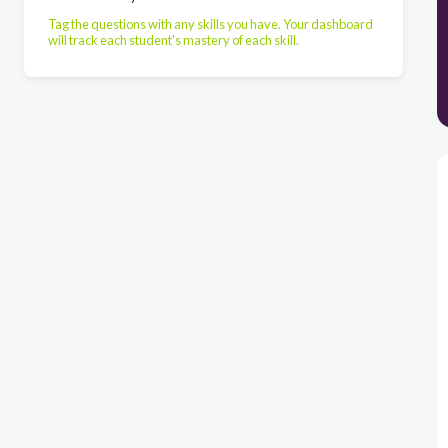
Tag the questions with any skills you have. Your dashboard
will track each student's mastery of each skill.