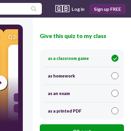
🇬🇧
Log in
Sign up FREE
Give this quiz to my class
Q
2
/
10
Score 0
as a classroom game
​Gerakan jisim berlaku dalam 4 cara
as homework
30
as an exam
false
true
as a printed PDF