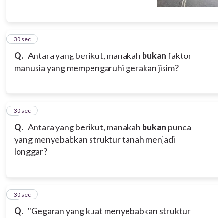
5
30 sec
Q.
Antara yang berikut, manakah
bukan
faktor
manusia yang mempengaruhi gerakan jisim?
6
30 sec
Q.
Antara yang berikut, manakah
bukan
punca
yang menyebabkan struktur tanah menjadi
longgar?
7
30 sec
Q.
"Gegaran yang kuat menyebabkan struktur