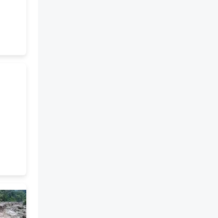
yang sudah rabak. B. Perasaan
sedih atau sentap. C. Baju yang
sudah buruk. (Jawapan: B) 10.
Antara berikut, yang manakah
Kesalahan Imbuhan yang betul?
A. "Mempastikan" (Sepatutnya
Memastikan). B. "Membaca"
(Sepatutnya Baca). C. "Berlari"
(Sepatutnya Lari). (Jawapan: A)