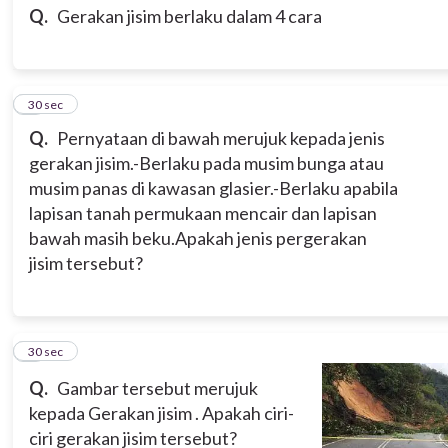
Q.
Gerakan jisim berlaku dalam 4 cara
3
30 sec
Q.
Pernyataan di bawah merujuk kepada jenis
gerakan jisim.
-Berlaku pada musim bunga atau
musim panas di kawasan glasier.
-Berlaku apabila
lapisan tanah permukaan mencair dan lapisan
bawah masih beku.
Apakah jenis pergerakan
jisim tersebut?
4
30 sec
Q.
Gambar tersebut merujuk
kepada Gerakan jisim . Apakah ciri-
ciri gerakan jisim tersebut?