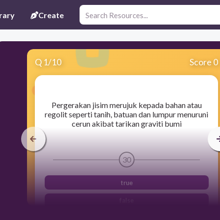
rary
Create
Q
1
/
10
Score 0
​Pergerakan jisim merujuk kepada bahan atau
regolit seperti tanih, batuan dan lumpur menuruni
cerun akibat tarikan graviti bumi
30
true
false