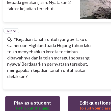
kepada gerakan jisim. Nyatakan 2
faktor kejadian tersebut.
10
60 sec
Q.
"Kejadian tanah runtuh yang berlaku di
Cameroon Highland pada Hujung tahun lalu
telah menyebabkan kereta tertimbus
dibawahnya dan ia telah meragut sepasang
nyawa"
Berdasarkan pernyataan tersebut,
mengapakah kejadian tanah runtuh sukar
dielakkan?
Play as a student
Edit questions
to try out the quiz
to suit your class