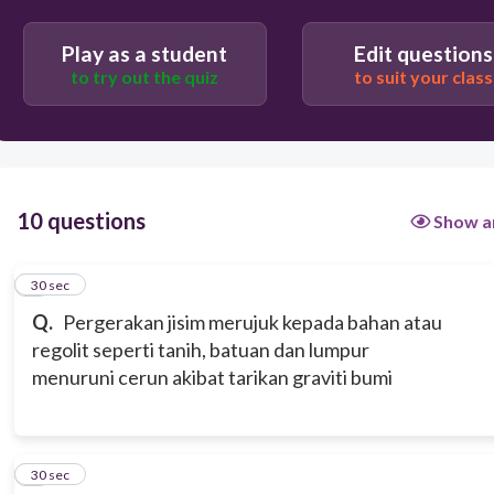
Play as a student
Edit questions
to try out the quiz
to suit your class
10 questions
Show a
1
30 sec
Q.
Pergerakan jisim merujuk kepada bahan atau
regolit seperti tanih, batuan dan lumpur
menuruni cerun akibat tarikan graviti bumi
2
30 sec