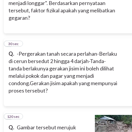
menjadi longgar". Berdasarkan pernyataan
tersebut, faktor fizikal apakah yang melibatkan
gegaran?
8
30 sec
Q.
-Pergerakan tanah secara perlahan
-Berlaku
di cerun bersedut 2 hingga 4 darjah
-Tanda-
tanda berlakunya gerakan jisim ini boleh dilihat
melalui pokok dan pagar yang menjadi
condong.
Gerakan jisim apakah yang mempunyai
proses tersebut?
120 sec
9
Q.
Gambar tersebut merujuk