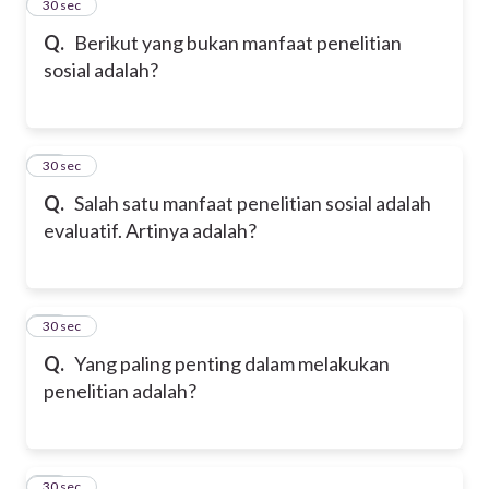
17
30 sec
Q.
Berikut yang bukan manfaat penelitian
sosial adalah?
18
30 sec
Q.
Salah satu manfaat penelitian sosial adalah
evaluatif. Artinya adalah?
19
30 sec
Q.
Yang paling penting dalam melakukan
penelitian adalah?
20
30 sec