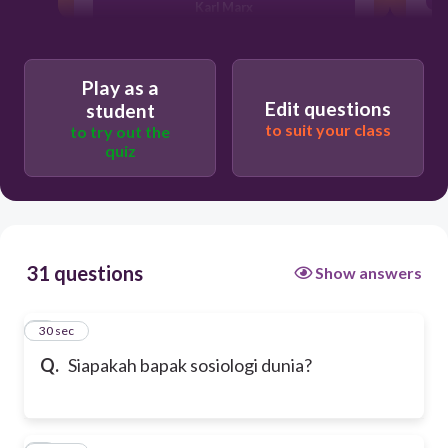
Karl Marx
Max Weber
Play as a
Edit questions
student
to suit your class
to try out the
Herbert Spencer
quiz
31 questions
Show answers
1
30 sec
Q.
Siapakah bapak sosiologi dunia?