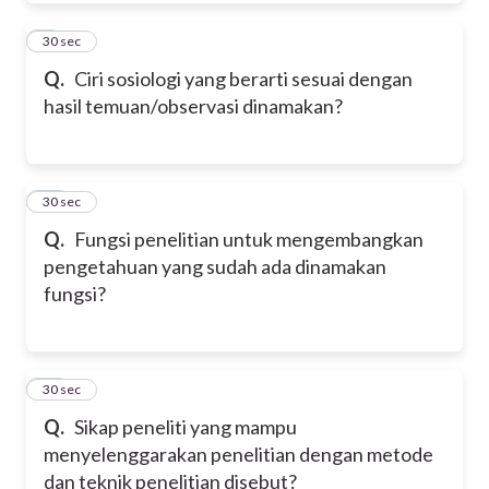
9
30 sec
Q.
Ciri sosiologi yang berarti sesuai dengan
hasil temuan/observasi dinamakan?
10
30 sec
Q.
Fungsi penelitian untuk mengembangkan
pengetahuan yang sudah ada dinamakan
fungsi?
11
30 sec
Q.
Sikap peneliti yang mampu
menyelenggarakan penelitian dengan metode
dan teknik penelitian disebut?