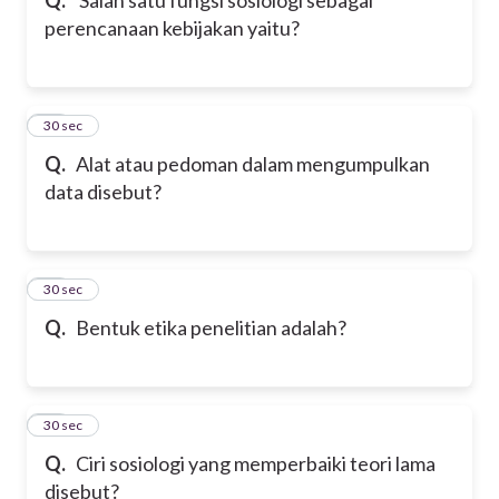
perencanaan kebijakan yaitu?
24
30 sec
Q.
Alat atau pedoman dalam mengumpulkan
data disebut?
25
30 sec
Q.
Bentuk etika penelitian adalah?
26
30 sec
Q.
Ciri sosiologi yang memperbaiki teori lama
disebut?