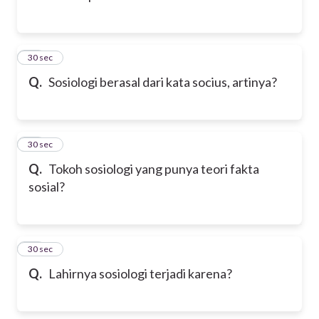
12
30 sec
Q.
Sosiologi berasal dari kata socius, artinya?
13
30 sec
Q.
Tokoh sosiologi yang punya teori fakta
sosial?
14
30 sec
Q.
Lahirnya sosiologi terjadi karena?