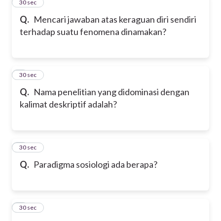
2
30 sec
Q.
Mencari jawaban atas keraguan diri sendiri
terhadap suatu fenomena dinamakan?
3
30 sec
Q.
Nama penelitian yang didominasi dengan
kalimat deskriptif adalah?
4
30 sec
Q.
Paradigma sosiologi ada berapa?
5
30 sec