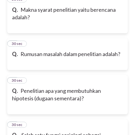
Q.
Makna syarat penelitian yaitu berencana
adalah?
21
30 sec
Q.
Rumusan masalah dalam penelitian adalah?
22
30 sec
Q.
Penelitian apa yang membutuhkan
hipotesis (dugaan sementara)?
23
30 sec
Q.
Salah satu fungsi sosiologi sebagai