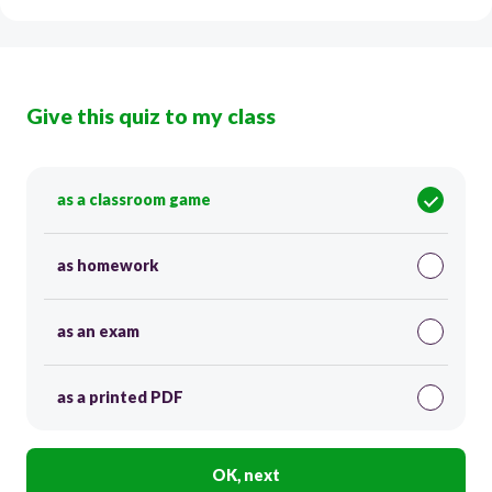
Give this quiz to my class
as a classroom game
as homework
as an exam
as a printed PDF
OK, next