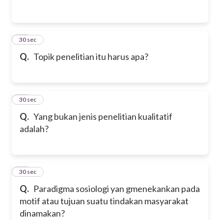
27
30 sec
Q.
Topik penelitian itu harus apa?
28
30 sec
Q.
Yang bukan jenis penelitian kualitatif
adalah?
29
30 sec
Q.
Paradigma sosiologi yan gmenekankan pada
motif atau tujuan suatu tindakan masyarakat
dinamakan?