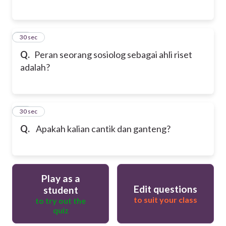
30
30 sec
Q.
Peran seorang sosiolog sebagai ahli riset
adalah?
31
30 sec
Q.
Apakah kalian cantik dan ganteng?
Play as a
Edit questions
student
to suit your class
to try out the
quiz