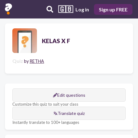
🇬🇧
Log in
Sign up FREE
KELAS X F
Quiz
by
RETHA
Edit questions
Customize this quiz to suit your class
Translate quiz
Instantly translate to 100+ languages