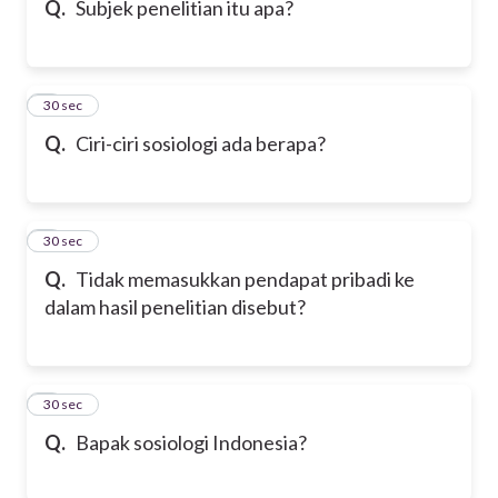
Q.
Subjek penelitian itu apa?
6
30 sec
Q.
Ciri-ciri sosiologi ada berapa?
7
30 sec
Q.
Tidak memasukkan pendapat pribadi ke
dalam hasil penelitian disebut?
8
30 sec
Q.
Bapak sosiologi Indonesia?