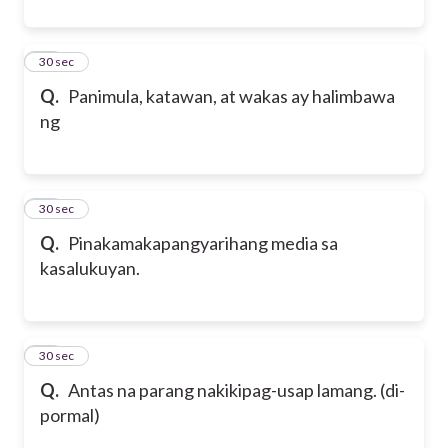
10
30 sec
Q.
Panimula, katawan, at wakas ay halimbawa
ng
11
30 sec
Q.
Pinakamakapangyarihang media sa
kasalukuyan.
12
30 sec
Q.
Antas na parang nakikipag-usap lamang. (di-
pormal)