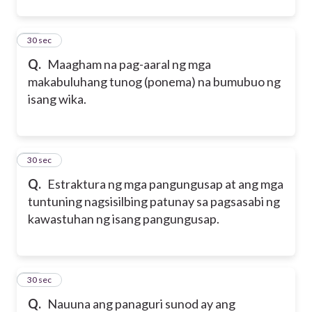
23
30 sec
Q.
Maagham na pag-aaral ng mga
makabuluhang tunog (ponema) na bumubuo ng
isang wika.
24
30 sec
Q.
Estraktura ng mga pangungusap at ang mga
tuntuning nagsisilbing patunay sa pagsasabi ng
kawastuhan ng isang pangungusap.
25
30 sec
Q.
Nauuna ang panaguri sunod ay ang