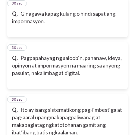
44
30 sec
Q.
Ginagawa kapag kulang o hindi sapat ang
impormasyon.
45
30 sec
Q.
Pagpapahayag ng saloobin, pananaw, ideya,
opinyon at impormasyon na maaring sa anyong
pasulat, nakalimbag at digital.
46
30 sec
Q.
Ito ay isang sistematikong pag-iimbestiga at
pag-aaral upangmakapagpaliwanag at
makapaglatag ngkatotohanan gamit ang
ibat’ibang batis ngkaalaman.