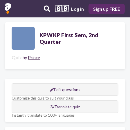
🇬🇧
Log in
Sign up FREE
KPWKP First Sem, 2nd
Quarter
Quiz
by
Prince
Edit questions
Customize this quiz to suit your class
Translate quiz
Instantly translate to 100+ languages