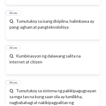
13
30 sec
Q.
Tumutukoy sa isang disiplina, halimbawa ay
pang-agham at pangteknolohiya
14
30 sec
Q.
Kumbinasyon ng dalawang salita na
internet at citizen
15
30 sec
Q.
Tumutukoy sa sistema ng pakikipagugnayan
sa mga tao na kung saan sila ay lumilikha,
nagbabahagi at nakikipagpalitan ng