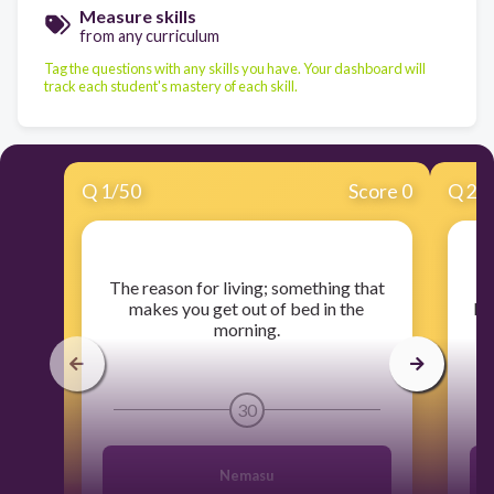
Measure skills
from any curriculum
Tag the questions with any skills you have. Your dashboard will
track each student's mastery of each skill.
Q
1
/
50
Score 0
Q
2
/
​The reason for living; something that
makes you get out of bed in the
ka
morning.
30
Nemasu