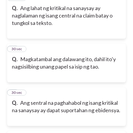
Q.
Ang lahat ng kritikal na sanaysay ay
naglalaman ng isang central na claim batay o
tungkol sa teksto.
42
30 sec
Q.
Magkatambal ang dalawang ito, dahil ito’y
nagsisilbing unang papel sa isip ng tao.
43
30 sec
Q.
Ang sentral na paghahabol ng isang kritikal
na sanaysay ay dapat suportahan ng ebidensya.