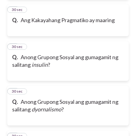
35
30 sec
Q.
Ang Kakayahang Pragmatiko ay maaring
36
30 sec
Q.
Anong Grupong Sosyal ang gumagamit ng
salitang
insulin
?
37
30 sec
Q.
Anong Grupong Sosyal ang gumagamit ng
salitang
dyornalismo
?
38
30 sec