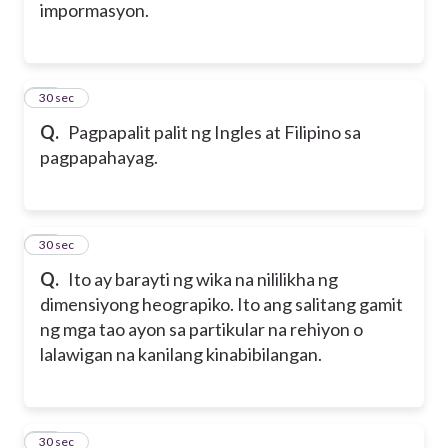
impormasyon.
16
30 sec
Q.
Pagpapalit palit ng Ingles at Filipino sa
pagpapahayag.
17
30 sec
Q.
Ito ay barayti ng wika na nililikha ng
dimensiyong heograpiko. Ito ang salitang gamit
ng mga tao ayon sa partikular na rehiyon o
lalawigan na kanilang kinabibilangan.
18
30 sec