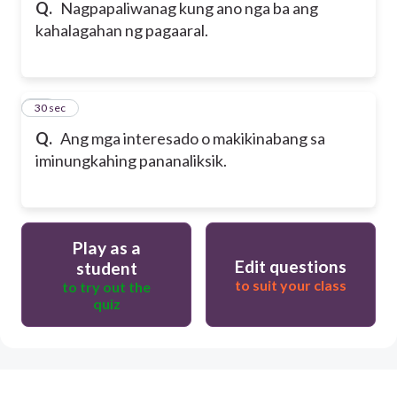
Q.
Nagpapaliwanag kung ano nga ba ang
kahalagahan ng pagaaral.
50
30 sec
Q.
Ang mga interesado o makikinabang sa
iminungkahing pananaliksik.
Play as a
Edit questions
student
to suit your class
to try out the
quiz