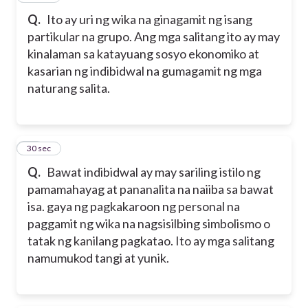
Q.
Ito ay uri ng wika na ginagamit ng isang
partikular na grupo. Ang mga salitang ito ay may
kinalaman sa katayuang sosyo ekonomiko at
kasarian ng indibidwal na gumagamit ng mga
naturang salita.
19
30 sec
Q.
Bawat indibidwal ay may sariling istilo ng
pamamahayag at pananalita na naiiba sa bawat
isa. gaya ng pagkakaroon ng personal na
paggamit ng wika na nagsisilbing simbolismo o
tatak ng kanilang pagkatao. Ito ay mga salitang
namumukod tangi at yunik.