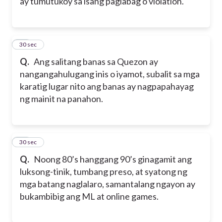
ay tumutukoy sa isang paglabag o violation.
31
30 sec
Q.
Ang salitang banas sa Quezon ay
nangangahulugang inis o iyamot, subalit sa mga
karatig lugar nito ang banas ay nagpapahayag
ng mainit na panahon.
32
30 sec
Q.
Noong 80’s hanggang 90’s ginagamit ang
luksong-tinik, tumbang preso, at syatong ng
mga batang naglalaro, samantalang ngayon ay
bukambibig ang ML at online games.