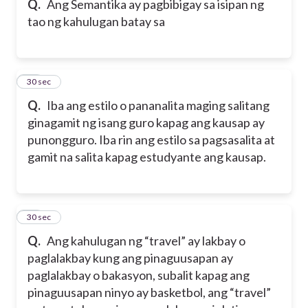
Q.
Ang Semantika ay pagbibigay sa isipan ng
tao ng kahulugan batay sa
29
30 sec
Q.
Iba ang estilo o pananalita maging salitang
ginagamit ng isang guro kapag ang kausap ay
punongguro. Iba rin ang estilo sa pagsasalita at
gamit na salita kapag estudyante ang kausap.
30
30 sec
Q.
Ang kahulugan ng “travel” ay lakbay o
paglalakbay kung ang pinaguusapan ay
paglalakbay o bakasyon, subalit kapag ang
pinaguusapan ninyo ay basketbol, ang “travel”