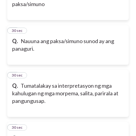
paksa/simuno
26
30 sec
Q.
Nauuna ang paksa/simuno sunod ay ang
panaguri.
27
30 sec
Q.
Tumatalakay sa interpretasyon ng mga
kahulugan ng mga morpema, salita, parirala at
pangungusap.
28
30 sec