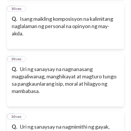
2
30 sec
Q.
Isang maikling komposisyon na kalimitang
naglalaman ng personal na opinyon ng may-
akda.
3
30 sec
Q.
Uri ng sanaysay na nagnanasang
magpaliwanag, manghikayat at magturo tungo
sa pangkaunlarang isip, moral at hilagyo ng
mambabasa.
4
30 sec
Q.
Uri ng sanaysay na nagmimithi ng gayak,