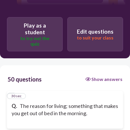
Okiro
Play as a
Edit questions
student
Nemuru
to suit your class
to try out the
quiz
Ikigai
50 questions
Show answers
1
30 sec
Q.
The reason for living; something that makes
you get out of bed in the morning.