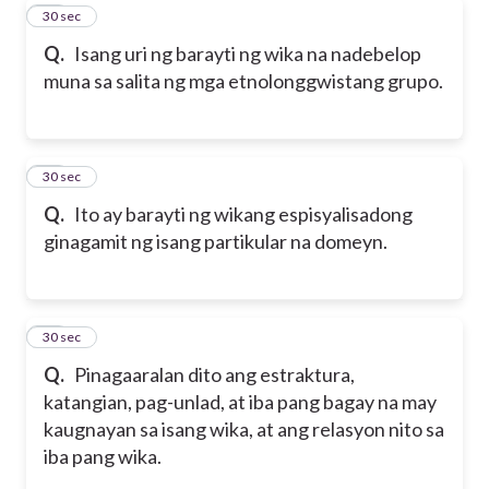
20
30 sec
Q.
Isang uri ng barayti ng wika na nadebelop
muna sa salita ng mga etnolonggwistang grupo.
21
30 sec
Q.
Ito ay barayti ng wikang espisyalisadong
ginagamit ng isang partikular na domeyn.
22
30 sec
Q.
Pinagaaralan dito ang estraktura,
katangian, pag-unlad, at iba pang bagay na may
kaugnayan sa isang wika, at ang relasyon nito sa
iba pang wika.