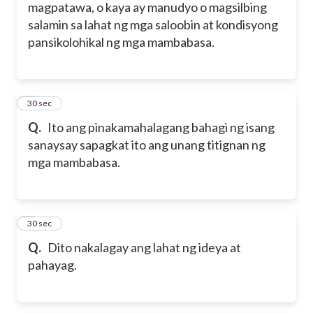
magpatawa, o kaya ay manudyo o magsilbing
salamin sa lahat ng mga saloobin at kondisyong
pansikolohikal ng mga mambabasa.
5
30 sec
Q.
Ito ang pinakamahalagang bahagi ng isang
sanaysay sapagkat ito ang unang titignan ng
mga mambabasa.
6
30 sec
Q.
Dito nakalagay ang lahat ng ideya at
pahayag.