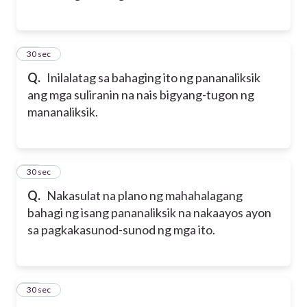
47
30 sec
Q.
Inilalatag sa bahaging ito ng pananaliksik
ang mga suliranin na nais bigyang-tugon ng
mananaliksik.
48
30 sec
Q.
Nakasulat na plano ng mahahalagang
bahagi ng isang pananaliksik na nakaayos ayon
sa pagkakasunod-sunod ng mga ito.
49
30 sec