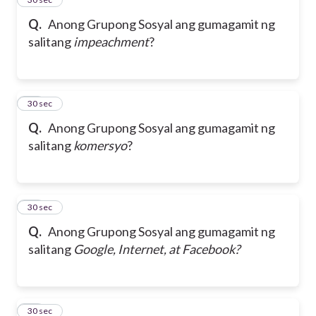
Q.
Anong Grupong Sosyal ang gumagamit ng
salitang
impeachment
?
39
30 sec
Q.
Anong Grupong Sosyal ang gumagamit ng
salitang
komersyo
?
40
30 sec
Q.
Anong Grupong Sosyal ang gumagamit ng
salitang
Google, Internet, at Facebook?
41
30 sec