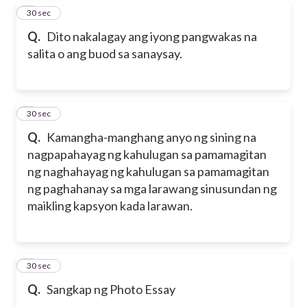
7
30 sec
Q.
Dito nakalagay ang iyong pangwakas na
salita o ang buod sa sanaysay.
8
30 sec
Q.
Kamangha-manghang anyo ng sining na
nagpapahayag ng kahulugan sa pamamagitan
ng naghahayag ng kahulugan sa pamamagitan
ng paghahanay sa mga larawang sinusundan ng
maikling kapsyon kada larawan.
9
30 sec
Q.
Sangkap ng Photo Essay