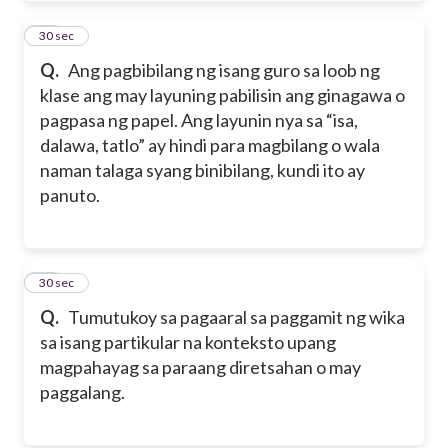
33
30 sec
Q.
Ang pagbibilang ng isang guro sa loob ng
klase ang may layuning pabilisin ang ginagawa o
pagpasa ng papel. Ang layunin nya sa “isa,
dalawa, tatlo” ay hindi para magbilang o wala
naman talaga syang binibilang, kundi ito ay
panuto.
34
30 sec
Q.
Tumutukoy sa pagaaral sa paggamit ng wika
sa isang partikular na konteksto upang
magpahayag sa paraang diretsahan o may
paggalang.