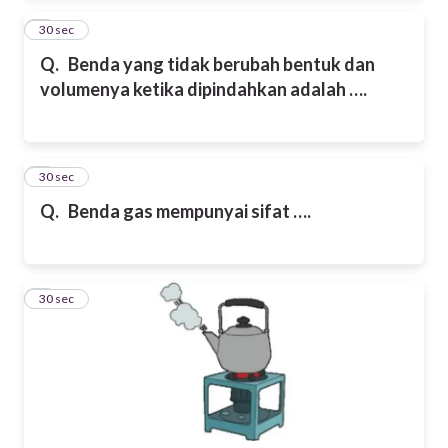
2
30 sec
Q.
Benda yang tidak berubah bentuk dan
volumenya ketika dipindahkan adalah ….
3
30 sec
Q.
Benda gas mempunyai sifat ….
4
30 sec