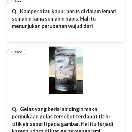
7
30 sec
Q.
Kamper atau kapur barus di dalam lemari
semakin lama semakin habis. Hal itu
menunjukan perubahan wujud dari
8
30 sec
Q.
Gelas yang berisi air dingin maka
permukaan gelas tersebut terdapat titik-
titik air seperti pada gambar. Hal itu terjadi
karena udara di luar gelas mengalami …