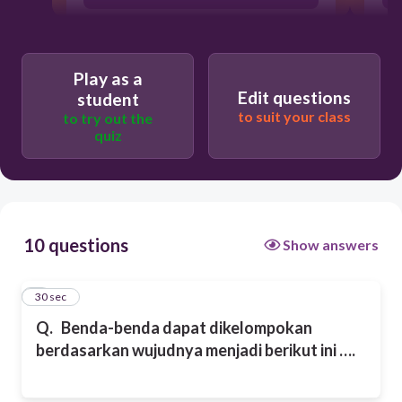
Padat, cair dan uap
Play as a
Edit questions
student
Keras, lunak dan sangat keras
to suit your class
to try out the
quiz
C
air, es dan keras
10 questions
Show answers
1
30 sec
Q.
Benda-benda dapat dikelompokan
berdasarkan wujudnya menjadi berikut ini ….