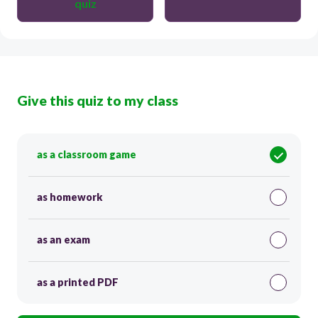
quiz
Give this quiz to my class
as a classroom game
as homework
as an exam
as a printed PDF