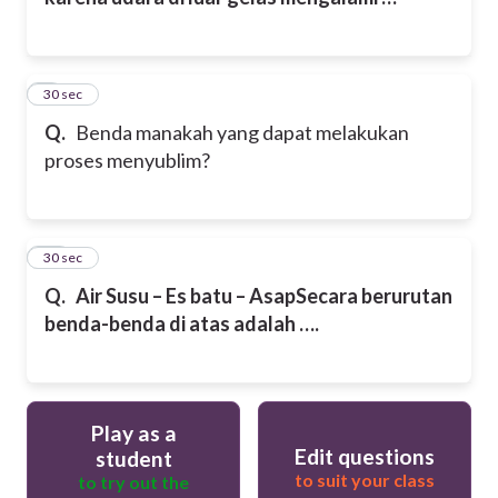
9
30 sec
Q.
Benda manakah yang dapat melakukan
proses menyublim?
10
30 sec
Q.
Air
Susu – Es batu – Asap
Secara berurutan
benda-benda di atas adalah ….
Play as a
Edit questions
student
to suit your class
to try out the