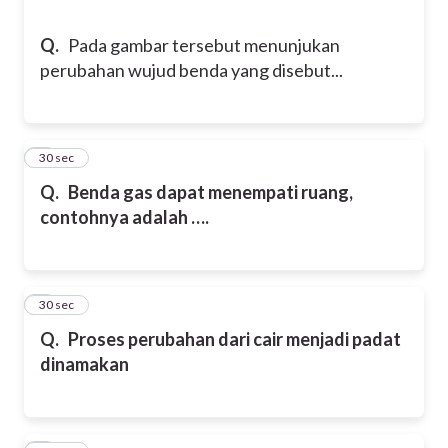
Q.
Pada gambar tersebut menunjukan
perubahan wujud benda yang disebut...
5
30 sec
Q.
Benda gas dapat menempati ruang,
contohnya adalah ….
6
30 sec
Q.
Proses perubahan dari cair menjadi padat
dinamakan