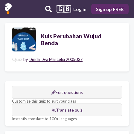
🇬🇧
Log in
Sign up FREE
Kuis Perubahan Wujud
Benda
Quiz
by
Dinda Dwi Marcelia 2005037
Edit questions
Customize this quiz to suit your class
Translate quiz
Instantly translate to 100+ languages