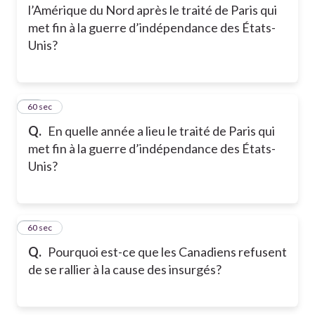
l’Amérique du Nord après le traité de Paris qui
met fin à la guerre d’indépendance des États-
Unis?
14
60 sec
Q.
En quelle année a lieu le traité de Paris qui
met fin à la guerre d’indépendance des États-
Unis?
15
60 sec
Q.
Pourquoi est-ce que les Canadiens refusent
de se rallier à la cause des insurgés?