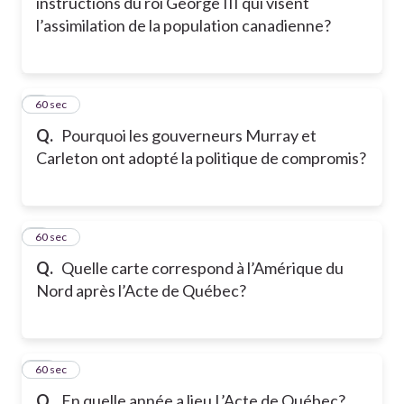
instructions du roi George III qui visent
l’assimilation de la population canadienne?
8
60 sec
Q.
Pourquoi les gouverneurs Murray et
Carleton ont adopté la politique de compromis?
9
60 sec
Q.
Quelle carte correspond à l’Amérique du
Nord après l’Acte de Québec?
10
60 sec
Q.
En quelle année a lieu L’Acte de Québec?