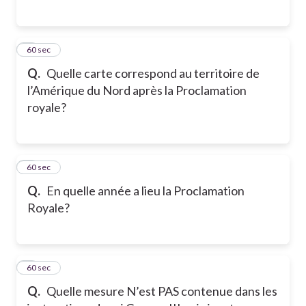
5
60 sec
Q.
Quelle carte correspond au territoire de
l’Amérique du Nord après la Proclamation
royale?
6
60 sec
Q.
En quelle année a lieu la Proclamation
Royale?
7
60 sec
Q.
Quelle mesure N’est PAS contenue dans les