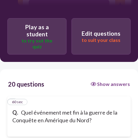
La prise de Louisbourg
Play as a
La bataille des plaines d’Abraham
Edit questions
student
to suit your class
to try out the
quiz
La capitulation de Montréal
20 questions
Show answers
1
60 sec
Q.
Quel événement met fin à la guerre de la
Conquête en Amérique du Nord?