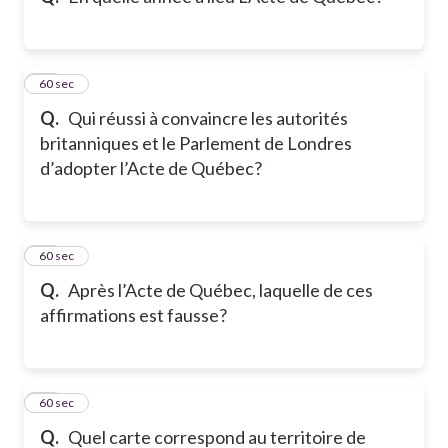
11
60 sec
Q.
Qui réussi à convaincre les autorités
britanniques et le Parlement de Londres
d’adopter l’Acte de Québec?
12
60 sec
Q.
Après l’Acte de Québec, laquelle de ces
affirmations est fausse?
13
60 sec
Q.
Quel carte correspond au territoire de