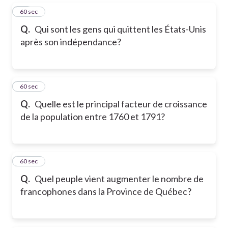
16
60 sec
Q.
Qui sont les gens qui quittent les États-Unis
après son indépendance?
17
60 sec
Q.
Quelle est le principal facteur de croissance
de la population entre 1760 et 1791?
18
60 sec
Q.
Quel peuple vient augmenter le nombre de
francophones dans la Province de Québec?