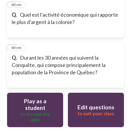
19
60 sec
Q.
Quel est l’activité économique qui rapporte
le plus d’argent à la colonie?
20
60 sec
Q.
Durant les 30 années qui suivent la
Conquête, qui compose principalement la
population de la Province de Québec?
Play as a
Edit questions
student
to suit your class
to try out the
quiz