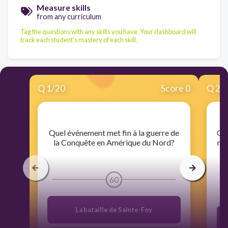
Measure skills
from any curriculum
Tag the questions with any skills you have. Your dashboard will
track each student's mastery of each skill.
Q
1
/
20
Score 0
Q
2
/
​Quel événement met fin à la guerre de
​Qu
la Conquête en Amérique du Nord?
me
60
La bataille de Sainte-Foy