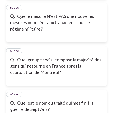
2
60 sec
Q.
Quelle mesure N’est PAS une nouvelles
mesures imposées aux Canadiens sous le
régime militaire?
3
60 sec
Q.
Quel groupe social compose la majorité des
gens qui retourne en France après la
capitulation de Montréal?
4
60 sec
Q.
Quel est le nom du traité qui met fin à la
guerre de Sept Ans?